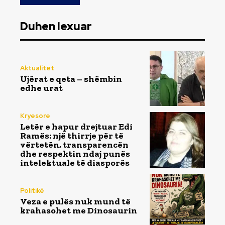
Duhen lexuar
Aktualitet
Ujërat e qeta – shëmbin
edhe urat
Kryesore
Letër e hapur drejtuar Edi
Ramës: një thirrje për të
vërtetën, transparencën
dhe respektin ndaj punës
intelektuale të diasporës
Politikë
Veza e pulës nuk mund të
krahasohet me Dinosaurin