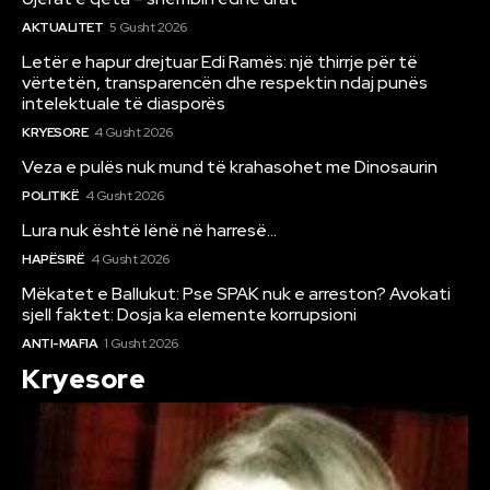
AKTUALITET
5 Gusht 2026
Letër e hapur drejtuar Edi Ramës: një thirrje për të
vërtetën, transparencën dhe respektin ndaj punës
intelektuale të diasporës
KRYESORE
4 Gusht 2026
Veza e pulës nuk mund të krahasohet me Dinosaurin
POLITIKË
4 Gusht 2026
Lura nuk është lënë në harresë…
HAPËSIRË
4 Gusht 2026
Mëkatet e Ballukut: Pse SPAK nuk e arreston? Avokati
sjell faktet: Dosja ka elemente korrupsioni
ANTI-MAFIA
1 Gusht 2026
Kryesore