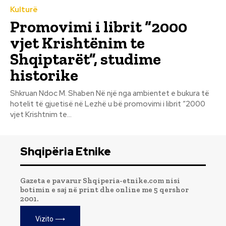
Kulturë
Promovimi i librit “2000
vjet Krishtënim te
Shqiptarët”, studime
historike
Shkruan Ndoc M. Shaben Në një nga ambientet e bukura të
hotelit të gjuetisë në Lezhë u bë promovimi i librit “2000
vjet Krishtnim te...
Shqipëria Etnike
Gazeta e pavarur Shqiperia-etnike.com nisi
botimin e saj në print dhe online me 5 qershor
2001.
Vizito ⟶