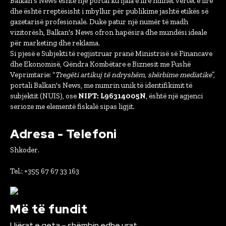
Balkan's News është një portal ku fjala e lirë ndihet vërtet e lirë
dhe është rreptësisht i mbyllur për publikime jashtë etikës së
gazetarisë profesionale. Duke patur një numër të madh
vizitorësh, Balkan's News ofron hapësira dhe mundësi ideale
për marketing dhe reklama.
Si pjesë e Subjekti të regjistruar pranë Ministrisë së Financave
dhe Ekonomisë, Qëndra Kombëtare e Biznesit me Fushë
Veprimtarie: “
Tregëti artikuj të ndryshëm, shërbime mediatike
”,
portali Balkan's News, me numrin unik të identifikimit të
subjektit (NUIS), ose
NIPT: L96314005N
, është një agjenci
serioze me elementë fiskalë sipas ligjit.
Adresa - Telefoni
Shkoder.
Tel.: +355 67 67 33 163
Më të fundit
Ujërat e qeta – shëmbin edhe urat