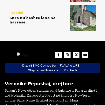
Hapësirë
Lura nuk është lënë në
harresë…
Dizajni:
BMC Computer
FJALA e LIRË
Shqipëria-Etnike.com
Kontakti
Veronikë Pepushaj, drejtore
Balkan's News gëzon statusin e një Agjencie të Pavarur dhe të
lirë Mediatike. Ka reporterët e vet në Shqipëri, New York,
Londër, Paris, Romë, Bruksel, Frankfurt am Main.