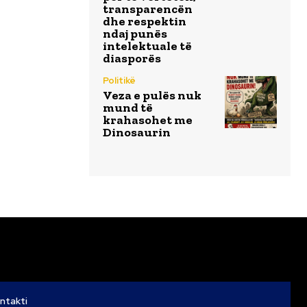
transparencën
dhe respektin
ndaj punës
intelektuale të
diasporës
Politikë
Veza e pulës nuk
mund të
krahasohet me
Dinosaurin
ntakti