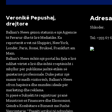
Adresa 
Veronikë Pepushaj,
drejtore
Shkoder.
Balkan's News gëzon statusin e një Agjencie
të Pavarur dhe të lirë Mediatike. Ka
Tel.: +355 67 
reporterët e vet në Shqipëri, New York,
Londër, Paris, Romë, Bruksel, Frankfurt am
Main.
Balkan's News është një portal ku fjala e lirë
ndihet vërtet e lirë dhe është rreptësisht i
mbyllur për publikime jashtë etikës së
gazetarisë profesionale. Duke patur një
numër të madh vizitorësh, Balkan's News
ofron hapësira dhe mundësi ideale për
marketing dhe reklama.
Si pjesë e Subjekti të regjistruar pranë
Ministrisë së Financave dhe Ekonomisë,
Qëndra Kombëtare e Biznesit me Fushë
Veprimtarie: “
Tregëti artikuj të ndryshëm,