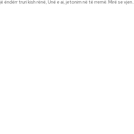
mbrapsht, Në një ëndërr truri kish rënë, Unë e ai, jetonim në të rremë. Mirë se vjen