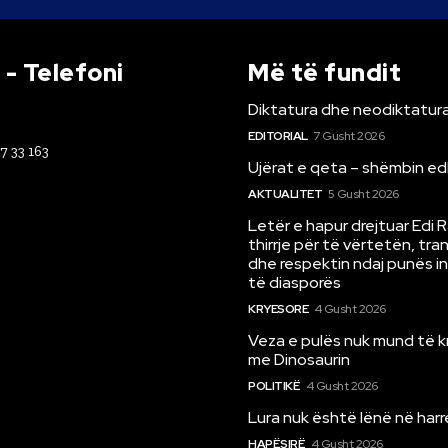
- Telefoni
Më të fundit
Diktatura dhe neodiktatura
EDITORIAL
7 Gusht 2026
67 33 163
Ujërat e qeta – shëmbin ed
AKTUALITET
5 Gusht 2026
Letër e hapur drejtuar Edi 
thirrje për të vërtetën, tr
dhe respektin ndaj punës i
të diasporës
KRYESORE
4 Gusht 2026
Veza e pulës nuk mund të 
me Dinosaurin
POLITIKË
4 Gusht 2026
Lura nuk është lënë në har
HAPËSIRË
4 Gusht 2026