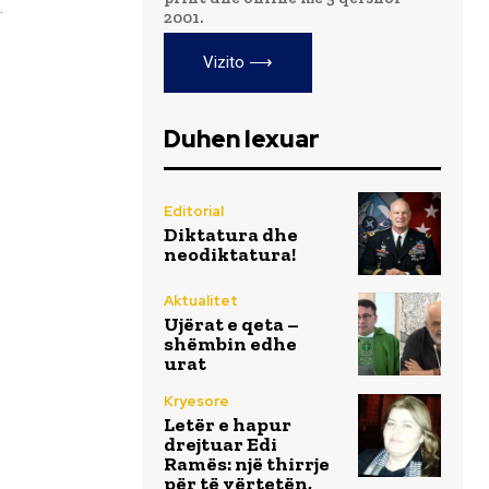
...
2001.
Vizito ⟶
Duhen lexuar
Editorial
Diktatura dhe
neodiktatura!
Aktualitet
Ujërat e qeta –
shëmbin edhe
urat
Kryesore
Letër e hapur
drejtuar Edi
Ramës: një thirrje
për të vërtetën,