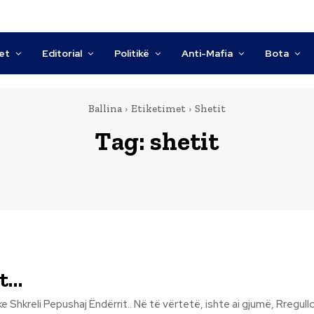
tet
Editorial
Politikë
Anti-Mafia
Bota
Ballina
Etiketimet
Shetit
Tag:
shetit
it…
. Në të vërtetë, ishte ai gjumë, Rregullon rregullin