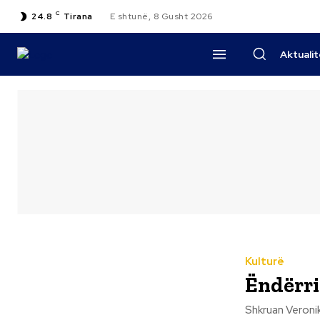
C
24.8
Tirana
E shtunë, 8 Gusht 2026
Aktuali
Kulturë
Ëndërr
Shkruan Veronike Shkreli Pepushaj Ëndërrit.