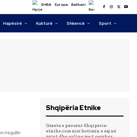
SHBA
Europa
Ballkani
Hapësirë
Kukturë
Shkencë
Sport
Shqipëria Etnike
Gazeta e pavarur Shqiperia-
etnike.com nisi botimin e saj në
print dhe online me 5 qershor