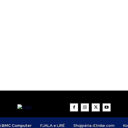
i:
BMC Computer
FJALA e LIRË
Shqipëria-Etnike.com
Ko