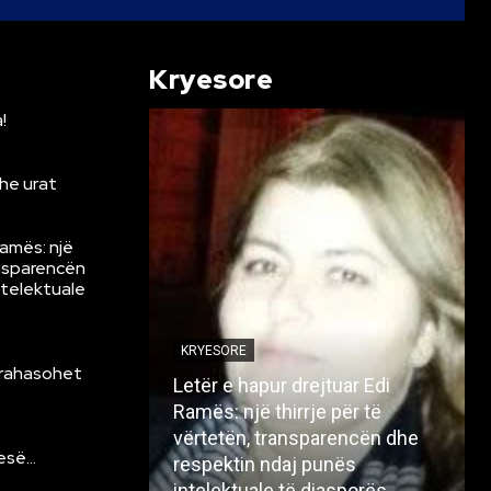
Kryesore
!
he urat
Ramës: një
ansparencën
ntelektuale
KRYESORE
krahasohet
Letër e hapur drejtuar Edi
Ramës: një thirrje për të
vërtetën, transparencën dhe
resë…
respektin ndaj punës
intelektuale të diasporës