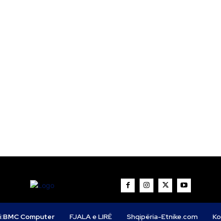
i:
BMC Computer
FJALA e LIRË
Shqipëria-Etnike.com
Ko