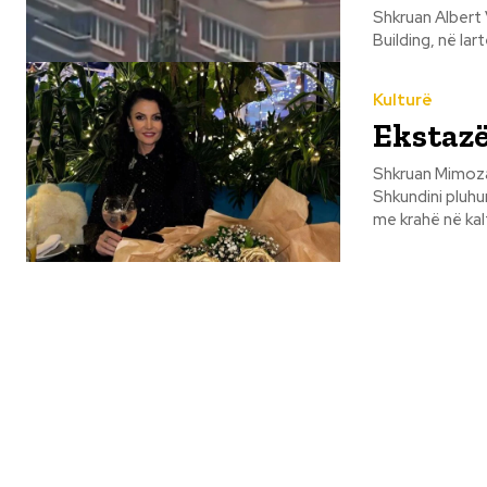
Shkruan Albert Vataj Është 1 korrik 2026. Në "Çatinë e Botës", n
Building, në lar
Kulturë
Ekstaz
Shkruan Mimoza Rexhvelaj Ekstazë Ndizini zjarret e s
Shkundini pluhurat Mbushni gotat! Jam ura