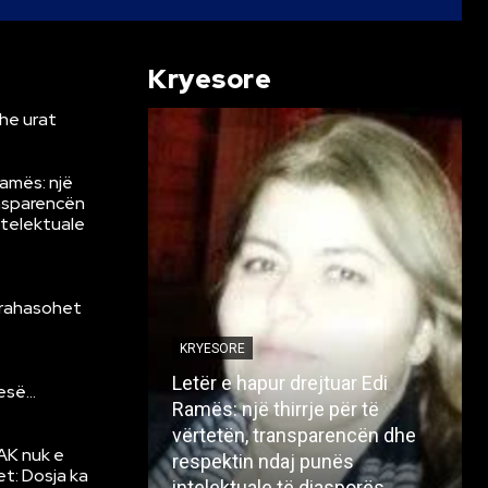
Kryesore
he urat
Ramës: një
ansparencën
ntelektuale
krahasohet
KRYESORE
Letër e hapur drejtuar Edi
resë…
Ramës: një thirrje për të
vërtetën, transparencën dhe
AK nuk e
respektin ndaj punës
et: Dosja ka
intelektuale të diasporës