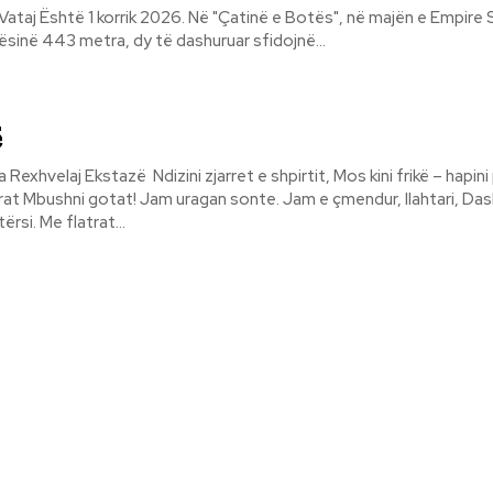
ë majën e Empire State
tësinë 443 metra, dy të dashuruar sfidojnë...
ë
hpirtit, Mos kini frikë – hapini portat
gan sonte. Jam e çmendur, llahtari, Dashuria më bën
me krahë në kaltërsi. Me flatrat...