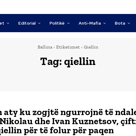
tet
Editorial
Politikë
Anti-Mafia
Bota
Ballina
Etiketimet
Qiellin
Tag:
qiellin
n aty ku zogjtë ngurrojnë të ndal
Nikolau dhe Ivan Kuznetsov, çift
iellin për të folur për paqen