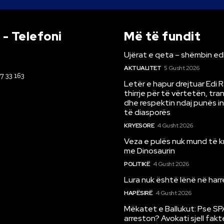
- Telefoni
Më të fundit
Ujërat e qeta – shëmbin ed
AKTUALITET
5 Gusht 2026
67 33 163
Letër e hapur drejtuar Edi 
thirrje për të vërtetën, tr
dhe respektin ndaj punës i
të diasporës
KRYESORE
4 Gusht 2026
Veza e pulës nuk mund të 
me Dinosaurin
POLITIKË
4 Gusht 2026
Lura nuk është lënë në har
HAPËSIRË
4 Gusht 2026
Mëkatet e Ballukut: Pse SP
arreston? Avokati sjell fakt