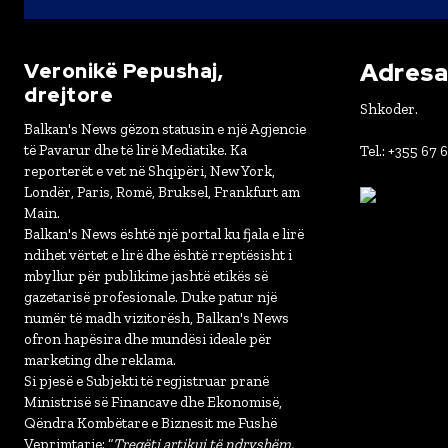
Adresa 
Veronikë Pepushaj,
drejtore
Shkoder.
Balkan's News gëzon statusin e një Agjencie
të Pavarur dhe të lirë Mediatike. Ka
Tel.: +355 67 
reporterët e vet në Shqipëri, New York,
Londër, Paris, Romë, Bruksel, Frankfurt am
Main.
Balkan's News është një portal ku fjala e lirë
ndihet vërtet e lirë dhe është rreptësisht i
mbyllur për publikime jashtë etikës së
gazetarisë profesionale. Duke patur një
numër të madh vizitorësh, Balkan's News
ofron hapësira dhe mundësi ideale për
marketing dhe reklama.
Si pjesë e Subjekti të regjistruar pranë
Ministrisë së Financave dhe Ekonomisë,
Qëndra Kombëtare e Biznesit me Fushë
Veprimtarie: “
Tregëti artikuj të ndryshëm,