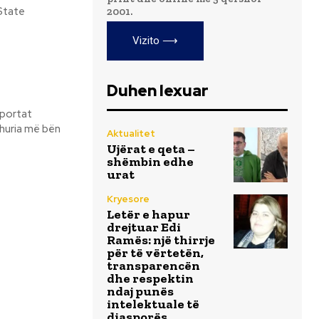
2001.
Vizito ⟶
Duhen lexuar
Aktualitet
Ujërat e qeta –
shëmbin edhe
urat
Kryesore
Letër e hapur
drejtuar Edi
Ramës: një thirrje
për të vërtetën,
transparencën
dhe respektin
ndaj punës
intelektuale të
diasporës