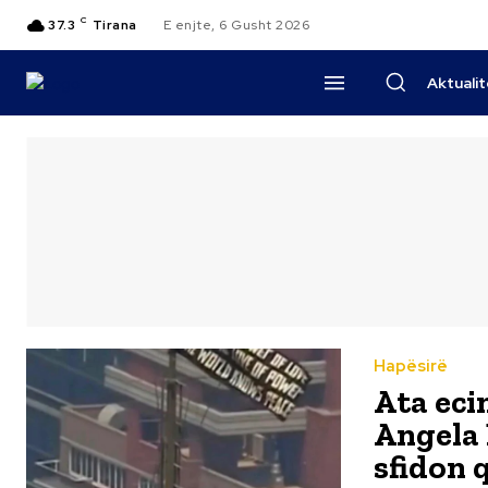
C
37.3
Tirana
E enjte, 6 Gusht 2026
Aktuali
Hapësirë
Ata eci
Angela 
sfidon q