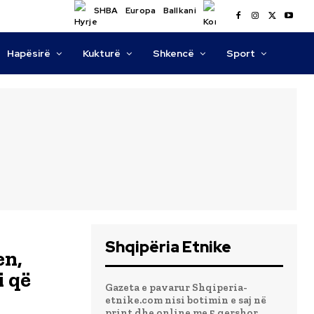
SHBA
Europa
Ballkani
Hapësirë
Kukturë
Shkencë
Sport
Shqipëria Etnike
en,
i që
Gazeta e pavarur Shqiperia-
etnike.com nisi botimin e saj në
print dhe online me 5 qershor