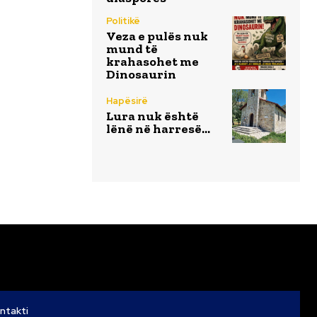
Politikë
Veza e pulës nuk
mund të
krahasohet me
Dinosaurin
Hapësirë
Lura nuk është
lënë në harresë…
ntakti