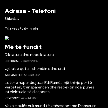
Adresa - Telefoni
Shkoder.
Tel.: +355 67 67 33 163
Më të fundit
Diktatura dhe neodiktatura!
EDITORIAL
7 Gusht 2026
Ujërat e qeta – shëmbin edhe urat
AKTUALITET
5 Gusht 2026
Letër e hapur drejtuar Edi Ramës: një thirrje për të
vërtetën, transparencën dhe respektin ndaj punës
intelektuale të diasporës
KRYESORE
4 Gusht 2026
Veza e pulës nuk mund të krahasohet me Dinosaurin