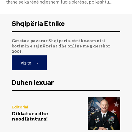
thanë se ka rënë ndjeshëm fuqia blerëse, po keshtu...
Shqipëria Etnike
Gazeta e pavarur Shqiperia-etnike.com nisi
botimin e saj në print dhe online me 5 qershor
2001.
Vizito ⟶
Duhen lexuar
Editorial
Diktatura dhe
neodiktatura!