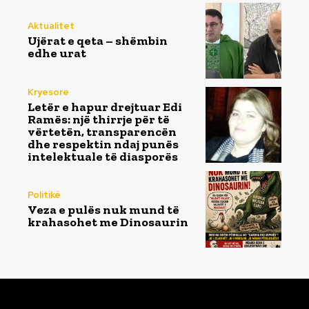
Aktualitet
Ujërat e qeta – shëmbin
edhe urat
Kryesore
Letër e hapur drejtuar Edi
Ramës: një thirrje për të
vërtetën, transparencën
dhe respektin ndaj punës
intelektuale të diasporës
Politikë
Veza e pulës nuk mund të
krahasohet me Dinosaurin