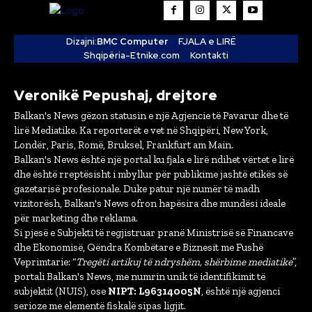
Dizajni:
BMC Computer
FJALA e LIRË
Shqipëria-Etnike.com
Kontakti
Veronikë Pepushaj, drejtore
Balkan's News gëzon statusin e një Agjencie të Pavarur dhe të
lirë Mediatike. Ka reporterët e vet në Shqipëri, New York,
Londër, Paris, Romë, Bruksel, Frankfurt am Main.
Balkan's News është një portal ku fjala e lirë ndihet vërtet e lirë
dhe është rreptësisht i mbyllur për publikime jashtë etikës së
gazetarisë profesionale. Duke patur një numër të madh
vizitorësh, Balkan's News ofron hapësira dhe mundësi ideale
për marketing dhe reklama.
Si pjesë e Subjekti të regjistruar pranë Ministrisë së Financave
dhe Ekonomisë, Qëndra Kombëtare e Biznesit me Fushë
Veprimtarie: “
Tregëti artikuj të ndryshëm, shërbime mediatike
”,
portali Balkan's News, me numrin unik të identifikimit të
subjektit (NUIS), ose
NIPT: L96314005N
, është një agjenci
serioze me elementë fiskalë sipas ligjit.