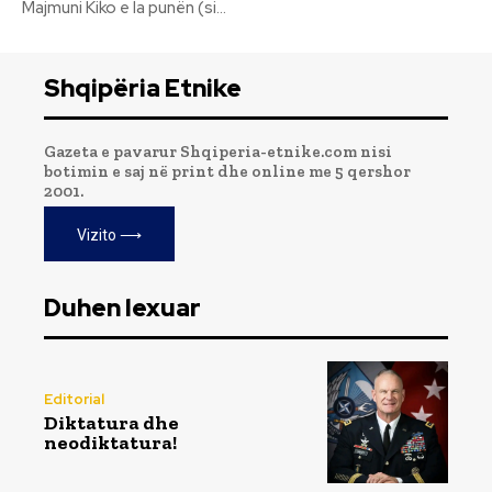
Majmuni Kiko e la punën (si...
Shqipëria Etnike
Gazeta e pavarur Shqiperia-etnike.com nisi
botimin e saj në print dhe online me 5 qershor
2001.
Vizito ⟶
Duhen lexuar
Editorial
Diktatura dhe
neodiktatura!