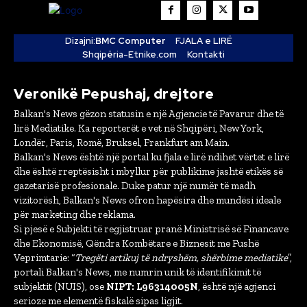
Dizajni:
BMC Computer
FJALA e LIRË
Shqipëria-Etnike.com
Kontakti
Veronikë Pepushaj, drejtore
Balkan's News gëzon statusin e një Agjencie të Pavarur dhe të
lirë Mediatike. Ka reporterët e vet në Shqipëri, New York,
Londër, Paris, Romë, Bruksel, Frankfurt am Main.
Balkan's News është një portal ku fjala e lirë ndihet vërtet e lirë
dhe është rreptësisht i mbyllur për publikime jashtë etikës së
gazetarisë profesionale. Duke patur një numër të madh
vizitorësh, Balkan's News ofron hapësira dhe mundësi ideale
për marketing dhe reklama.
Si pjesë e Subjekti të regjistruar pranë Ministrisë së Financave
dhe Ekonomisë, Qëndra Kombëtare e Biznesit me Fushë
Veprimtarie: “
Tregëti artikuj të ndryshëm, shërbime mediatike
”,
portali Balkan's News, me numrin unik të identifikimit të
subjektit (NUIS), ose
NIPT: L96314005N
, është një agjenci
serioze me elementë fiskalë sipas ligjit.