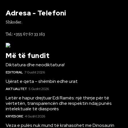
Adresa - Telefoni
Shkoder.
Tel.: +355 67 67 33 163
Më të fundit
Diktatura dhe neodiktatura!
EDITORIAL
7 Gusht 2026
Ujërat e qeta – shëmbin edhe urat
AKTUALITET
5 Gusht 2026
Letër e hapur drejtuar Edi Ramës: një thirrje për të
vërtetën, transparencën dhe respektin ndaj punës
intelektuale të diasporës
KRYESORE
4 Gusht 2026
Veza e pulës nuk mund të krahasohet me Dinosaurin