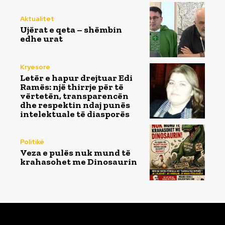
Aktualitet
Ujërat e qeta – shëmbin
edhe urat
Kryesore
Letër e hapur drejtuar Edi
Ramës: një thirrje për të
vërtetën, transparencën
dhe respektin ndaj punës
intelektuale të diasporës
Politikë
Veza e pulës nuk mund të
krahasohet me Dinosaurin