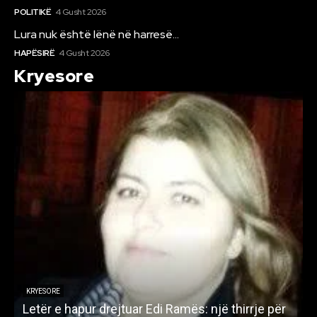
POLITIKË
4 Gusht 2026
Lura nuk është lënë në harresë…
HAPËSIRË
4 Gusht 2026
Kryesore
KRYESORE
Letër e hapur drejtuar Edi Ramës: një thirrje për
A