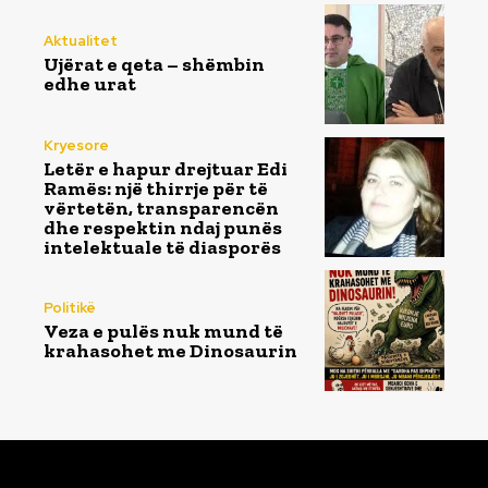
Aktualitet
Ujërat e qeta – shëmbin
edhe urat
Kryesore
Letër e hapur drejtuar Edi
Ramës: një thirrje për të
vërtetën, transparencën
dhe respektin ndaj punës
intelektuale të diasporës
Politikë
Veza e pulës nuk mund të
krahasohet me Dinosaurin