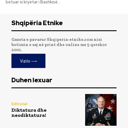
betuar si kryetar i Bashkisë...
Shqipëria Etnike
Gazeta e pavarur Shqiperia-etnike.com nisi
botimin e saj në print dhe online me 5 qershor
2001.
Vizito ⟶
Duhen lexuar
Editorial
Diktatura dhe
neodiktatura!