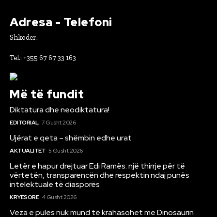
Adresa - Telefoni
Shkoder.
Tel.: +355 67 67 33 163
Më të fundit
Diktatura dhe neodiktatura!
EDITORIAL
7 Gusht 2026
Ujërat e qeta – shëmbin edhe urat
AKTUALITET
5 Gusht 2026
Letër e hapur drejtuar Edi Ramës: një thirrje për të
vërtetën, transparencën dhe respektin ndaj punës
intelektuale të diasporës
KRYESORE
4 Gusht 2026
Veza e pulës nuk mund të krahasohet me Dinosaurin