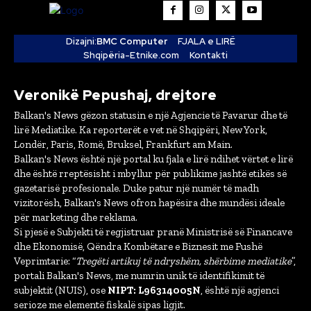
Dizajni:
BMC Computer
FJALA e LIRË
Shqipëria-Etnike.com
Kontakti
Veronikë Pepushaj, drejtore
Balkan's News gëzon statusin e një Agjencie të Pavarur dhe të
lirë Mediatike. Ka reporterët e vet në Shqipëri, New York,
Londër, Paris, Romë, Bruksel, Frankfurt am Main.
Balkan's News është një portal ku fjala e lirë ndihet vërtet e lirë
dhe është rreptësisht i mbyllur për publikime jashtë etikës së
gazetarisë profesionale. Duke patur një numër të madh
vizitorësh, Balkan's News ofron hapësira dhe mundësi ideale
për marketing dhe reklama.
Si pjesë e Subjekti të regjistruar pranë Ministrisë së Financave
dhe Ekonomisë, Qëndra Kombëtare e Biznesit me Fushë
Veprimtarie: “
Tregëti artikuj të ndryshëm, shërbime mediatike
”,
portali Balkan's News, me numrin unik të identifikimit të
subjektit (NUIS), ose
NIPT: L96314005N
, është një agjenci
serioze me elementë fiskalë sipas ligjit.