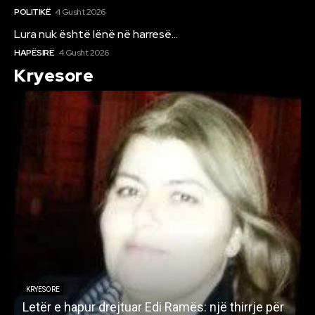
POLITIKË
4 Gusht 2026
Lura nuk është lënë në harresë…
HAPËSIRË
4 Gusht 2026
Kryesore
KRYESORE
Letër e hapur drejtuar Edi Ramës: një thirrje për
A