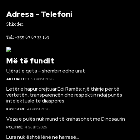
Adresa - Telefoni
Shkoder.
Tel.: +355 67 67 33 163
Më të fundit
Ujërat e qeta – shëmbin edhe urat
AKTUALITET
5 Gusht 2026
Letër e hapur drejtuar Edi Ramës: një thirrje për të
vërtetën, transparencën dhe respektin ndaj punës
intelektuale të diasporës
KRYESORE
4 Gusht 2026
Veza e pulës nuk mund të krahasohet me Dinosaurin
POLITIKË
4 Gusht 2026
Lura nuk është lënë në harresë…