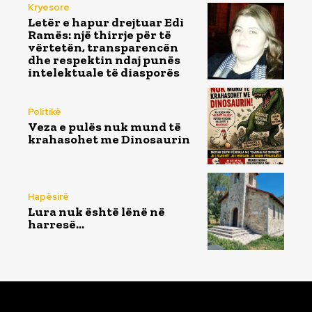
Kryesore
Letër e hapur drejtuar Edi
Ramës: një thirrje për të
vërtetën, transparencën
dhe respektin ndaj punës
intelektuale të diasporës
Politikë
Veza e pulës nuk mund të
krahasohet me Dinosaurin
Hapësirë
Lura nuk është lënë në
harresë…