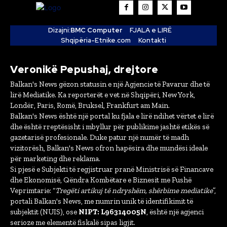
Dizajni:
BMC Computer
FJALA e LIRË
Shqipëria-Etnike.com
Kontakti
Veronikë Pepushaj, drejtore
Balkan's News gëzon statusin e një Agjencie të Pavarur dhe të
lirë Mediatike. Ka reporterët e vet në Shqipëri, New York,
Londër, Paris, Romë, Bruksel, Frankfurt am Main.
Balkan's News është një portal ku fjala e lirë ndihet vërtet e lirë
dhe është rreptësisht i mbyllur për publikime jashtë etikës së
gazetarisë profesionale. Duke patur një numër të madh
vizitorësh, Balkan's News ofron hapësira dhe mundësi ideale
për marketing dhe reklama.
Si pjesë e Subjekti të regjistruar pranë Ministrisë së Financave
dhe Ekonomisë, Qëndra Kombëtare e Biznesit me Fushë
Veprimtarie: “
Tregëti artikuj të ndryshëm, shërbime mediatike
”,
portali Balkan's News, me numrin unik të identifikimit të
subjektit (NUIS), ose
NIPT: L96314005N
, është një agjenci
serioze me elementë fiskalë sipas ligjit.