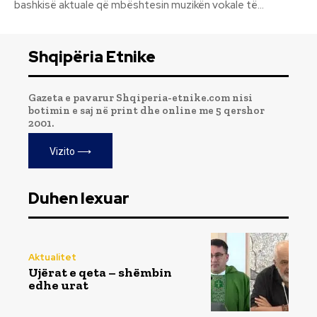
bashkisë aktuale që mbështesin muzikën vokale të...
Shqipëria Etnike
Gazeta e pavarur Shqiperia-etnike.com nisi
botimin e saj në print dhe online me 5 qershor
2001.
Vizito ⟶
Duhen lexuar
Aktualitet
Ujërat e qeta – shëmbin
edhe urat