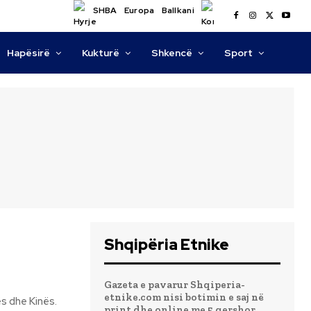
SHBA
Europa
Ballkani
Hapësirë
Kukturë
Shkencë
Sport
Shqipëria Etnike
Gazeta e pavarur Shqiperia-
etnike.com nisi botimin e saj në
s dhe Kinës.
print dhe online me 5 qershor