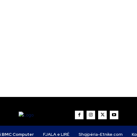
i:
BMC Computer
FJALA e LIRË
Shqipëria-Etnike.com
Ko