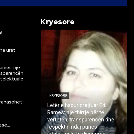
Kryesore
!
he urat
Ramës: një
ansparencën
ntelektuale
KRYESORE
krahasohet
Letër e hapur drejtuar Edi
Ramës: një thirrje për të
vërtetën, transparencën dhe
resë…
respektin ndaj punës
intelektuale të diasporës