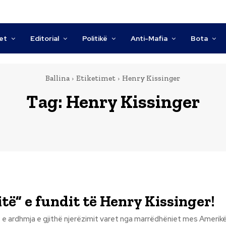
tet
Editorial
Politikë
Anti-Mafia
Bota
Ballina
Etiketimet
Henry Kissinger
Tag:
Henry Kissinger
itë” e fundit të Henry Kissinger!
, e ardhmja e gjithë njerëzimit varet nga marrëdhëniet mes Amerikë