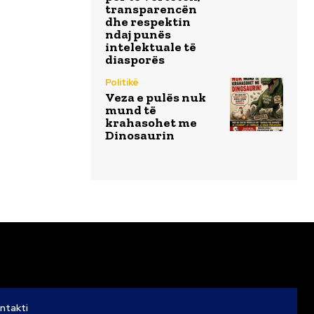
transparencën
dhe respektin
ndaj punës
intelektuale të
diasporës
Politikë
Veza e pulës nuk
mund të
krahasohet me
Dinosaurin
ntakti