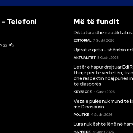
- Telefoni
Më të fundit
Diktatura dhe neodiktatura
EDITORIAL
7 Gusht 2026
67 33 163
Ujërat e qeta – shëmbin ed
AKTUALITET
5 Gusht 2026
Letër e hapur drejtuar Edi 
thirrje për të vërtetën, tr
dhe respektin ndaj punës i
të diasporës
KRYESORE
4 Gusht 2026
Veza e pulës nuk mund të 
me Dinosaurin
POLITIKË
4 Gusht 2026
Lura nuk është lënë në har
HAPËSIRË
4 Gusht 2026