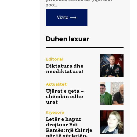
2001.
Vizito ⟶
Duhen lexuar
Editorial
Diktatura dhe
neodiktatura!
Aktualitet
Ujërat e qeta –
shëmbin edhe
urat
Kryesore
Letër e hapur
drejtuar Edi
Ramës: një thirrje
për të vërtetën,