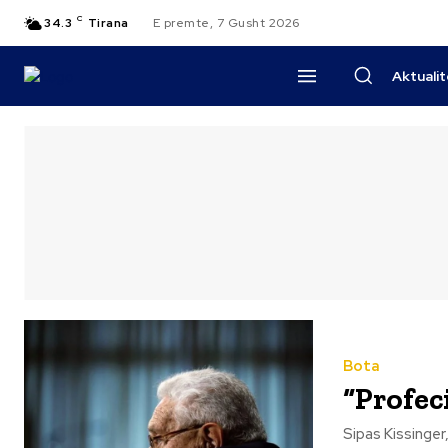
C
34.3
Tirana
E premte, 7 Gusht 2026
Aktuali
Bota
“Profec
Sipas Kissinger