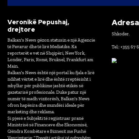
Adresa 
Veronikë Pepushaj,
drejtore
Shkoder.
Balkan's News gëzon statusin e një Agjencie
të Pavarur dhe të lirë Mediatike. Ka
Tel.: +355 67 
reporterët e vet në Shqipëri, New York,
Londër, Paris, Romë, Bruksel, Frankfurt am
Main.
Balkan's News është një portal ku fjala e lirë
ndihet vërtet e lirë dhe është rreptësisht i
mbyllur për publikime jashtë etikës së
gazetarisë profesionale. Duke patur një
numër të madh vizitorësh, Balkan's News
ofron hapësira dhe mundësi ideale për
marketing dhe reklama.
Si pjesë e Subjekti të regjistruar pranë
Ministrisë së Financave dhe Ekonomisë,
Qëndra Kombëtare e Biznesit me Fushë
Veprimtarie: “
Tregëti artikuj të ndryshëm,