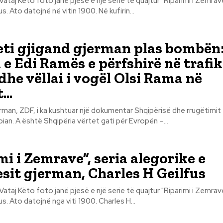
Riparimi i Zemrave" nga
s. Ato datojnë në vitin 1900. Në kufirin...
eti gjigand gjerman plas bombën
 e Edi Ramës e përfshirë në trafi
dhe vëllai i vogël Olsi Rama në
...
jerman, ZDF, i ka kushtuar një dokumentar Shqipërisë dhe rrugëtimit 
Bashkimit Europian. A është Shqipëria vërtet gati për Evropën –...
mi i Zemrave”, seria alegorike e
esit gjerman, Charles H Geilfus
Riparimi i Zemrave" nga
s. Ato datojnë nga viti 1900. Charles H...