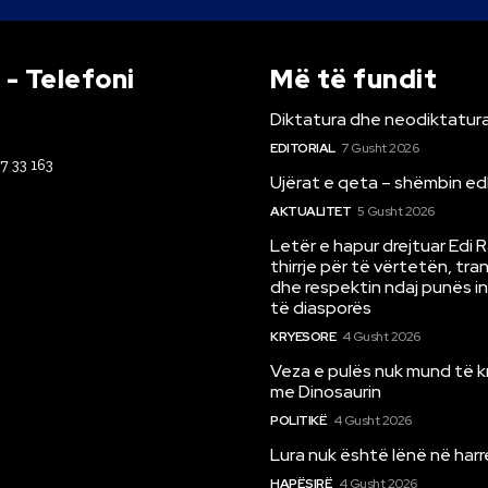
- Telefoni
Më të fundit
Diktatura dhe neodiktatura
EDITORIAL
7 Gusht 2026
67 33 163
Ujërat e qeta – shëmbin ed
AKTUALITET
5 Gusht 2026
Letër e hapur drejtuar Edi 
thirrje për të vërtetën, tr
dhe respektin ndaj punës i
të diasporës
KRYESORE
4 Gusht 2026
Veza e pulës nuk mund të 
me Dinosaurin
POLITIKË
4 Gusht 2026
Lura nuk është lënë në har
HAPËSIRË
4 Gusht 2026