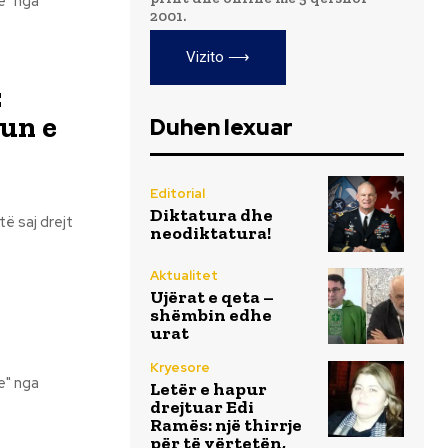
2001.
Vizito ⟶
:
kun e
Duhen lexuar
Editorial
Diktatura dhe
të saj drejt
neodiktatura!
Aktualitet
Ujërat e qeta –
shëmbin edhe
urat
Kryesore
Letër e hapur
drejtuar Edi
Ramës: një thirrje
për të vërtetën,