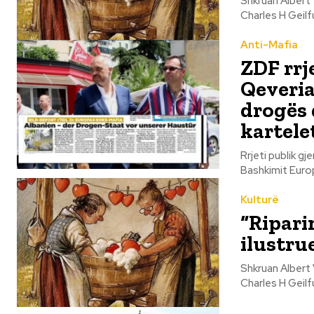
Shkruan Albert Vataj Këto foto janë pjesë e një serie të quajtur "
Charles H Geilfu
Anti-Mafia
ZDF rrj
Qeveria
drogës 
kartelet
Rrjeti publik g
Kulturë
“Ripari
ilustru
Shkruan Albert Vataj Këto foto janë pjesë e një serie të quajtur "
Charles H Geilfu