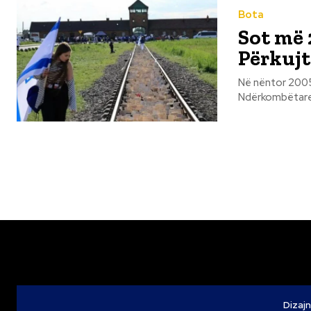
Bota
Sot më 
Përkujt
Në nëntor 2005
Ndërkombëtare t
Dizajn