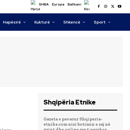
SHBA
Europa
Ballkani
Hapësirë
Kukturë
Shkencë
Sport
Shqipëria Etnike
Gazeta e pavarur Shqiperia-
etnike.com nisi botimin e saj në
print dhe online me 5 qershor