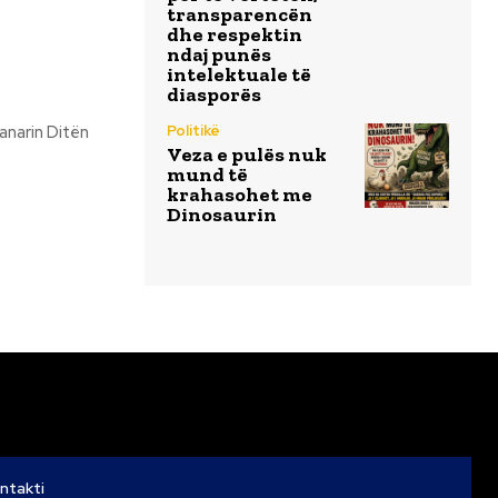
transparencën
dhe respektin
ndaj punës
intelektuale të
diasporës
Politikë
anarin Ditën
Veza e pulës nuk
mund të
krahasohet me
Dinosaurin
ntakti