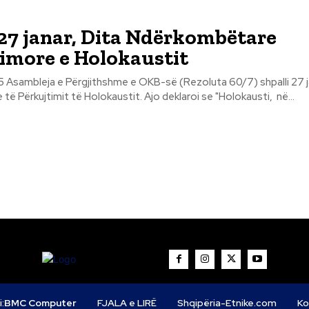
27 janar, Dita Ndërkombëtare
imore e Holokaustit
 Asambleja e Përgjithshme e OKB-së (Rezoluta 60/7) shpalli 27 j
ë Përkujtimit të Holokaustit. Ajo deklaroi se "Holokausti, në...
i:
BMC Computer
FJALA e LIRË
Shqipëria-Etnike.com
Ko