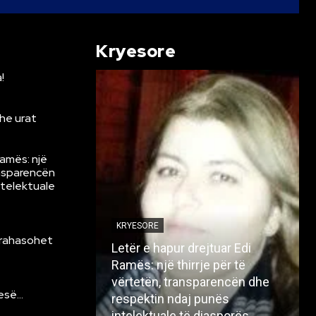
Kryesore
!
he urat
Ramës: një
ansparencën
ntelektuale
KRYESORE
krahasohet
Letër e hapur drejtuar Edi
Ramës: një thirrje për të
vërtetën, transparencën dhe
resë…
respektin ndaj punës
intelektuale të diasporës