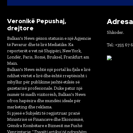
Adresa 
Veronikë Pepushaj,
drejtore
Shkoder.
Balkan's News gëzon statusin e një Agjencie
të Pavarur dhe të lirë Mediatike. Ka
Tel.: +355 67 
reporterët e vet në Shqipëri, New York,
Londër, Paris, Romë, Bruksel, Frankfurt am
Main.
Balkan's News është një portal ku fjala e lirë
ndihet vërtet e lirë dhe është rreptësisht i
mbyllur për publikime jashtë etikës së
gazetarisë profesionale. Duke patur një
numër të madh vizitorësh, Balkan's News
ofron hapësira dhe mundësi ideale për
marketing dhe reklama.
Si pjesë e Subjekti të regjistruar pranë
Ministrisë së Financave dhe Ekonomisë,
Qëndra Kombëtare e Biznesit me Fushë
Veprimtarie: “
Tregëti artikuj të ndryshëm,