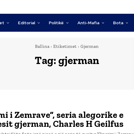
tet
Editorial
Politikë
Anti-Mafia
Bota
Ballina
Etiketimet
Gjerman
Tag:
gjerman
mi i Zemrave”, seria alegorike e
esit gjerman, Charles H Geilfus