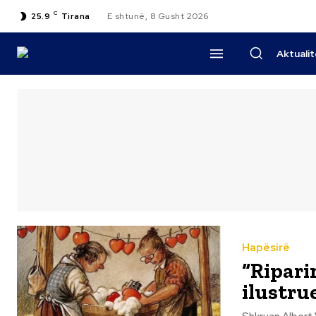
C
25.9
Tirana
E shtunë, 8 Gusht 2026
Aktuali
Hapësirë
“Ripari
ilustru