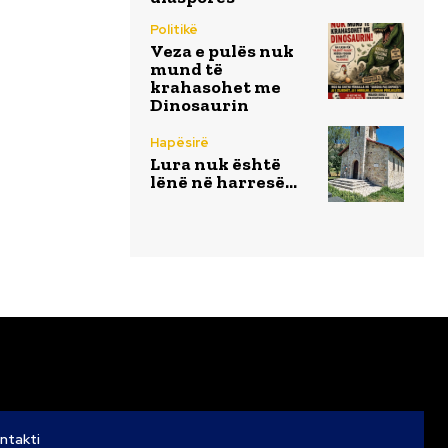
Politikë
Veza e pulës nuk
mund të
krahasohet me
Dinosaurin
Hapësirë
Lura nuk është
lënë në harresë…
ntakti