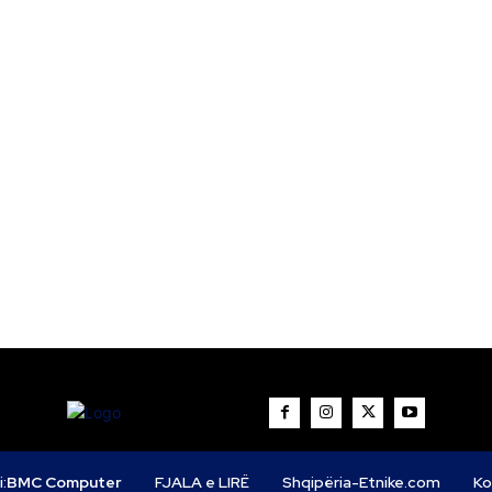
i:
BMC Computer
FJALA e LIRË
Shqipëria-Etnike.com
Ko