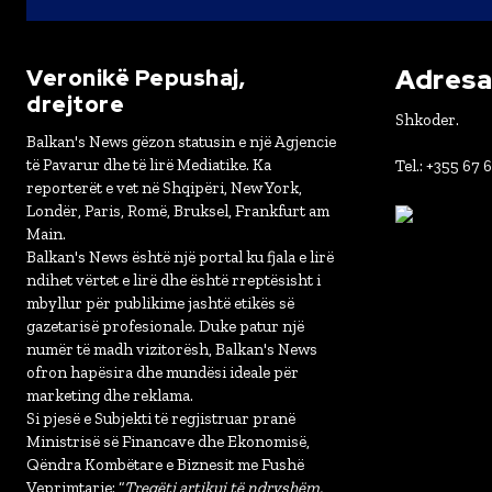
Adresa 
Veronikë Pepushaj,
drejtore
Shkoder.
Balkan's News gëzon statusin e një Agjencie
të Pavarur dhe të lirë Mediatike. Ka
Tel.: +355 67 
reporterët e vet në Shqipëri, New York,
Londër, Paris, Romë, Bruksel, Frankfurt am
Main.
Balkan's News është një portal ku fjala e lirë
ndihet vërtet e lirë dhe është rreptësisht i
mbyllur për publikime jashtë etikës së
gazetarisë profesionale. Duke patur një
numër të madh vizitorësh, Balkan's News
ofron hapësira dhe mundësi ideale për
marketing dhe reklama.
Si pjesë e Subjekti të regjistruar pranë
Ministrisë së Financave dhe Ekonomisë,
Qëndra Kombëtare e Biznesit me Fushë
Veprimtarie: “
Tregëti artikuj të ndryshëm,