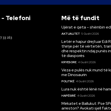
- Telefoni
Më të fundit
Ujërat e qeta – shëmbin ed
AKTUALITET
5 Gusht 2026
67 33 163
Letër e hapur drejtuar Edi 
thirrje për të vërtetën, tr
dhe respektin ndaj punës i
të diasporës
KRYESORE
4 Gusht 2026
Veza e pulës nuk mund të 
me Dinosaurin
POLITIKË
4 Gusht 2026
Lura nuk është lënë në har
HAPËSIRË
4 Gusht 2026
Mëkatet e Ballukut: Pse SP
arreston? Avokati sjell fakt