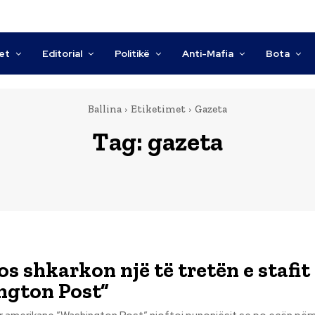
tet
Editorial
Politikë
Anti-Mafia
Bota
Ballina
Etiketimet
Gazeta
Tag:
gazeta
os shkarkon një të tretën e stafit
ngton Post”