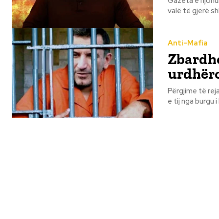
Gazeta e njohu
valë të gjerë sh
Anti-Mafia
Zbardhe
urdhëro
Përgjime të reja
e tij nga burgu i