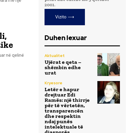
para me një
2001.
Vizito ⟶
i,
Duhen lexuar
tike
uar në qelinë
Aktualitet
Ujërat e qeta –
shëmbin edhe
urat
Kryesore
Letër e hapur
drejtuar Edi
Ramës: një thirrje
për të vërtetën,
transparencën
dhe respektin
ndaj punës
intelektuale të
diasporës