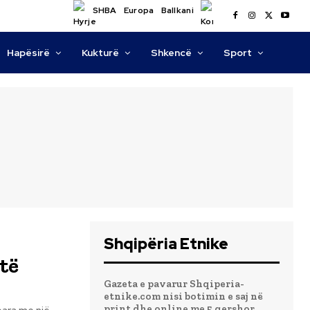
SHBA
Europa
Ballkani
Hapësirë
Kukturë
Shkencë
Sport
Shqipëria Etnike
 të
Gazeta e pavarur Shqiperia-
etnike.com nisi botimin e saj në
print dhe online me 5 qershor