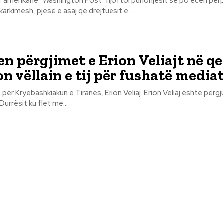
r amerikane ”Washington Post” njoftoi punonjësit se po ecën për
karkimesh, pjesë e asaj që drejtuesit e...
n përgjimet e Erion Veliajt në qel
n vëllain e tij për fushatë media
 për Kryebashkiakun e Tiranës, Erion Veliaj. Erion Veliaj është përgj
 Durrësit ku flet me...