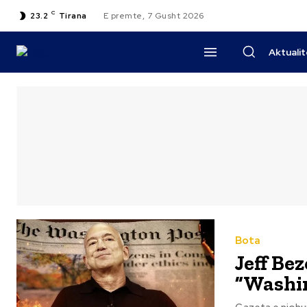
C
23.2
Tirana
E premte, 7 Gusht 2026
Aktuali
Bota
Jeff Bez
”Washi