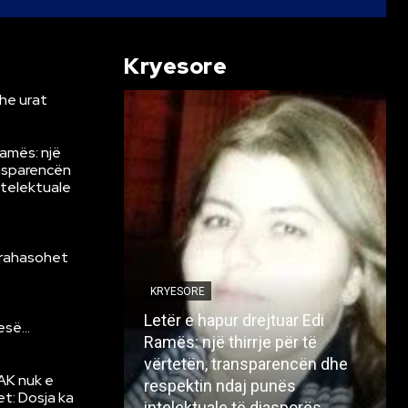
Kryesore
he urat
Ramës: një
ansparencën
ntelektuale
krahasohet
KRYESORE
Letër e hapur drejtuar Edi
resë…
Ramës: një thirrje për të
vërtetën, transparencën dhe
AK nuk e
respektin ndaj punës
et: Dosja ka
intelektuale të diasporës