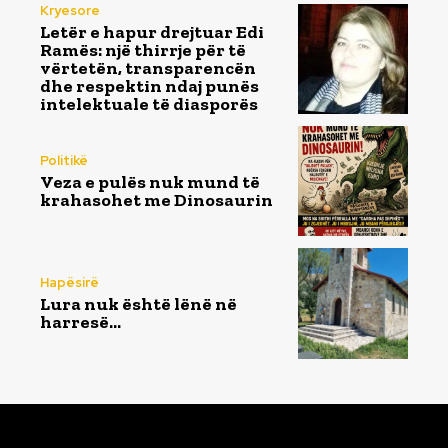
Kryesore
Letër e hapur drejtuar Edi
Ramës: një thirrje për të
vërtetën, transparencën
dhe respektin ndaj punës
intelektuale të diasporës
Politikë
Veza e pulës nuk mund të
krahasohet me Dinosaurin
Hapësirë
Lura nuk është lënë në
harresë…