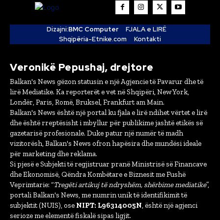
Dizajni:
BMC Computer
FJALA e LIRË
Shqipëria-Etnike.com
Kontakti
Veronikë Pepushaj, drejtore
Balkan's News gëzon statusin e një Agjencie të Pavarur dhe të
lirë Mediatike. Ka reporterët e vet në Shqipëri, New York,
Londër, Paris, Romë, Bruksel, Frankfurt am Main.
Balkan's News është një portal ku fjala e lirë ndihet vërtet e lirë
dhe është rreptësisht i mbyllur për publikime jashtë etikës së
gazetarisë profesionale. Duke patur një numër të madh
vizitorësh, Balkan's News ofron hapësira dhe mundësi ideale
për marketing dhe reklama.
Si pjesë e Subjekti të regjistruar pranë Ministrisë së Financave
dhe Ekonomisë, Qëndra Kombëtare e Biznesit me Fushë
Veprimtarie: “
Tregëti artikuj të ndryshëm, shërbime mediatike
”,
portali Balkan's News, me numrin unik të identifikimit të
subjektit (NUIS), ose
NIPT: L96314005N
, është një agjenci
serioze me elementë fiskalë sipas ligjit.