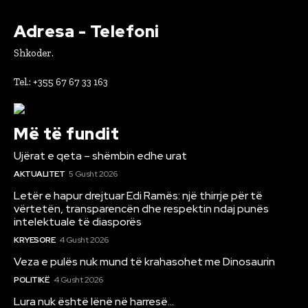
Adresa - Telefoni
Shkoder.
Tel.: +355 67 67 33 163
Më të fundit
Ujërat e qeta – shëmbin edhe urat
AKTUALITET
5 Gusht 2026
Letër e hapur drejtuar Edi Ramës: një thirrje për të
vërtetën, transparencën dhe respektin ndaj punës
intelektuale të diasporës
KRYESORE
4 Gusht 2026
Veza e pulës nuk mund të krahasohet me Dinosaurin
POLITIKË
4 Gusht 2026
Lura nuk është lënë në harresë…