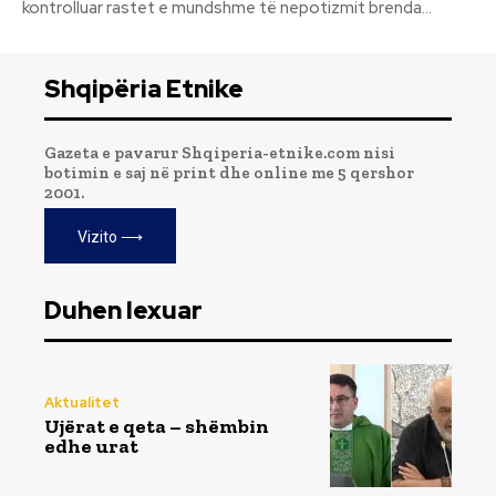
kontrolluar rastet e mundshme të nepotizmit brenda...
Shqipëria Etnike
Gazeta e pavarur Shqiperia-etnike.com nisi
botimin e saj në print dhe online me 5 qershor
2001.
Vizito ⟶
Duhen lexuar
Aktualitet
Ujërat e qeta – shëmbin
edhe urat