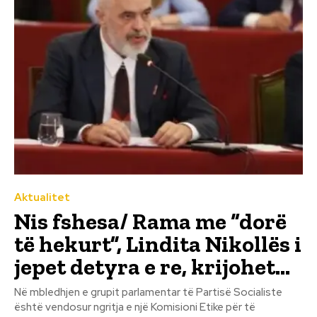
Aktualitet
Nis fshesa/ Rama me “dorë
të hekurt”, Lindita Nikollës i
jepet detyra e re, krijohet…
Në mbledhjen e grupit parlamentar të Partisë Socialiste
është vendosur ngritja e një Komisioni Etike për të