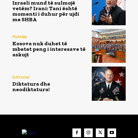
Izraeli mund të sulmojë
vetëm? Irani: Tani është
momenti i duhur për ujdi
me SHBA
Politikë
Kosova nuk duhet të
mbetet peng i interesave të
askujt
Editorial
Diktatura dhe
neodiktatura!