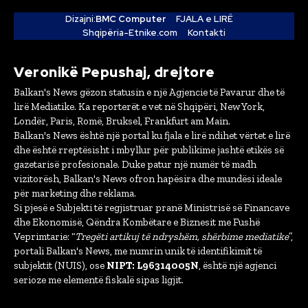
Dizajni:
BMC Computer
FJALA e LIRË
Shqipëria-Etnike.com
Kontakti
Veronikë Pepushaj, drejtore
Balkan's News gëzon statusin e një Agjencie të Pavarur dhe të
lirë Mediatike. Ka reporterët e vet në Shqipëri, New York,
Londër, Paris, Romë, Bruksel, Frankfurt am Main.
Balkan's News është një portal ku fjala e lirë ndihet vërtet e lirë
dhe është rreptësisht i mbyllur për publikime jashtë etikës së
gazetarisë profesionale. Duke patur një numër të madh
vizitorësh, Balkan's News ofron hapësira dhe mundësi ideale
për marketing dhe reklama.
Si pjesë e Subjekti të regjistruar pranë Ministrisë së Financave
dhe Ekonomisë, Qëndra Kombëtare e Biznesit me Fushë
Veprimtarie: “
Tregëti artikuj të ndryshëm, shërbime mediatike
”,
portali Balkan's News, me numrin unik të identifikimit të
subjektit (NUIS), ose
NIPT: L96314005N
, është një agjenci
serioze me elementë fiskalë sipas ligjit.