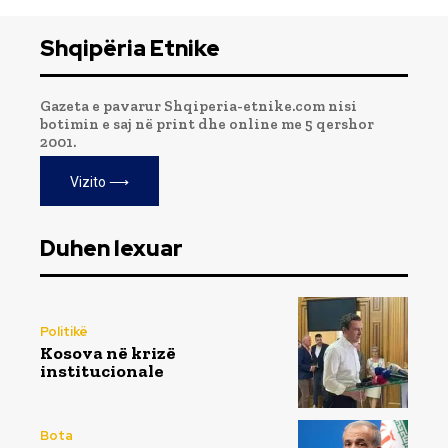
Shqipëria Etnike
Gazeta e pavarur Shqiperia-etnike.com nisi
botimin e saj në print dhe online me 5 qershor
2001.
Vizito ⟶
Duhen lexuar
Politikë
Kosova në krizë
institucionale
Bota