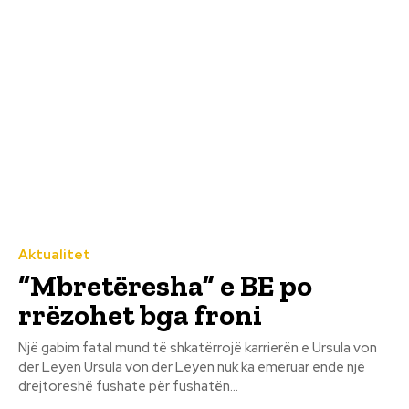
Aktualitet
“Mbretëresha” e BE po
rrëzohet bga froni
Një gabim fatal mund të shkatërrojë karrierën e Ursula von
der Leyen Ursula von der Leyen nuk ka emëruar ende një
drejtoreshë fushate për fushatën...