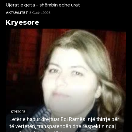
Ujërat e qeta – shëmbin edhe urat
AKTUALITET
5 Gusht 2026
Kryesore
KRYESORE
Letër e hapur drejtuar Edi Ramës: një thirrje për
A
të vërtetën, transparencën dhe respektin ndaj