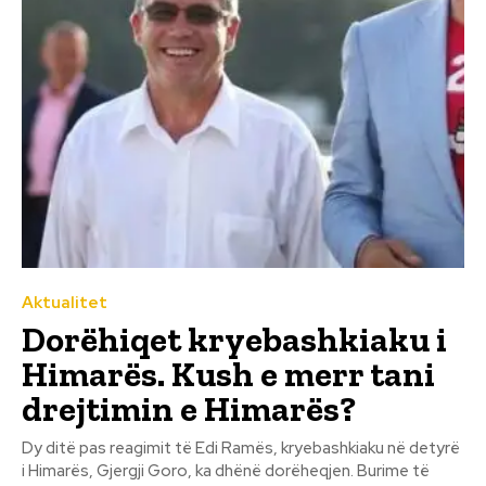
Aktualitet
Dorëhiqet kryebashkiaku i
Himarës. Kush e merr tani
drejtimin e Himarës?
Dy ditë pas reagimit të Edi Ramës, kryebashkiaku në detyrë
i Himarës, Gjergji Goro, ka dhënë dorëheqjen. Burime të