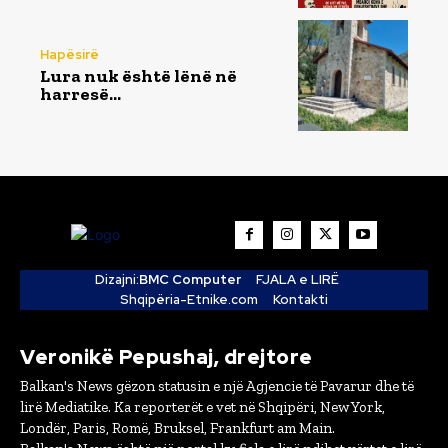
Hapësirë
Lura nuk është lënë në
harresë…
Dizajni:
BMC Computer
FJALA e LIRË
Shqipëria-Etnike.com
Kontakti
Veronikë Pepushaj, drejtore
Balkan's News gëzon statusin e një Agjencie të Pavarur dhe të
lirë Mediatike. Ka reporterët e vet në Shqipëri, New York,
Londër, Paris, Romë, Bruksel, Frankfurt am Main.