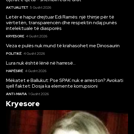
AKTUALITET
5 Gusht 2026
Letër e hapur drejtuar Edi Ramës: një thirrje për të
vërtetën, transparencën dhe respektin ndaj punës
intelektuale të diasporës
KRYESORE
4 Gusht 2026
Veza e pulës nuk mund të krahasohet me Dinosaurin
POLITIKË
4 Gusht 2026
Lura nuk është lënë në harresë…
HAPËSIRË
4 Gusht 2026
Mëkatet e Ballukut: Pse SPAK nuk e arreston? Avokati
sjell faktet: Dosja ka elemente korrupsioni
ANTI-MAFIA
1 Gusht 2026
Kryesore