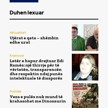
Duhen lexuar
Aktualitet
Ujërat e qeta – shëmbin
edhe urat
Kryesore
Letër e hapur drejtuar Edi
Ramës: një thirrje për të
vërtetën, transparencën
dhe respektin ndaj punës
intelektuale të diasporës
Politikë
Veza e pulës nuk mund të
krahasohet me Dinosaurin