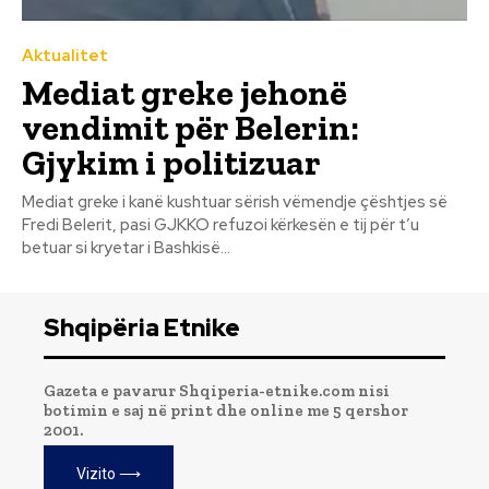
Aktualitet
Mediat greke jehonë
vendimit për Belerin:
Gjykim i politizuar
Mediat greke i kanë kushtuar sërish vëmendje çështjes së
Fredi Belerit, pasi GJKKO refuzoi kërkesën e tij për t’u
betuar si kryetar i Bashkisë...
Shqipëria Etnike
Gazeta e pavarur Shqiperia-etnike.com nisi
botimin e saj në print dhe online me 5 qershor
2001.
Vizito ⟶