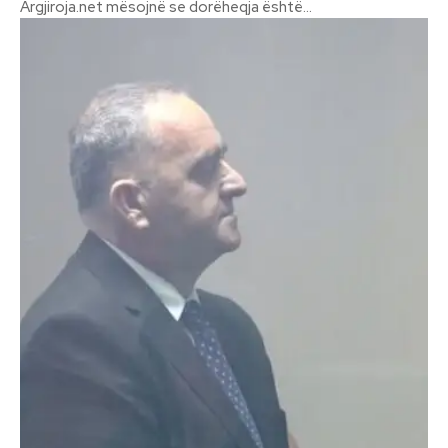
Argjiroja.net mësojnë se dorëheqja është...