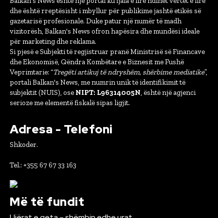
Balkan's News është një portal ku fjala e lirë ndihet vërtet e lirë
dhe është rreptësisht i mbyllur për publikime jashtë etikës së
gazetarisë profesionale. Duke patur një numër të madh
vizitorësh, Balkan's News ofron hapësira dhe mundësi ideale
për marketing dhe reklama.
Si pjesë e Subjekti të regjistruar pranë Ministrisë së Financave
dhe Ekonomisë, Qëndra Kombëtare e Biznesit me Fushë
Veprimtarie: “
Tregëti artikuj të ndryshëm, shërbime mediatike
”,
portali Balkan's News, me numrin unik të identifikimit të
subjektit (NUIS), ose
NIPT: L96314005N
, është një agjenci
serioze me elementë fiskalë sipas ligjit.
Adresa - Telefoni
Shkoder.
Tel.: +355 67 67 33 163
Më të fundit
Ujërat e qeta – shëmbin edhe urat