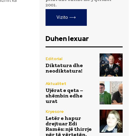
2001.
Vizito ⟶
Duhen lexuar
Editorial
Diktatura dhe
neodiktatura!
Aktualitet
Ujërat e qeta –
shëmbin edhe
urat
Kryesore
Letër e hapur
drejtuar Edi
Ramës: një thirrje
për të vërtetën,