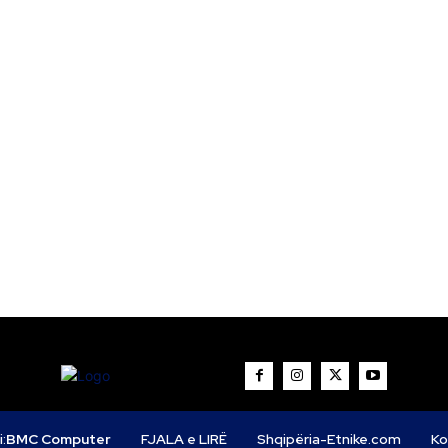
i:
BMC Computer
FJALA e LIRË
Shqipëria-Etnike.com
Ko