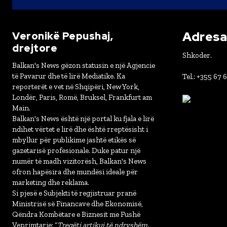
Adresa 
Veronikë Pepushaj,
drejtore
Shkoder.
Balkan's News gëzon statusin e një Agjencie
të Pavarur dhe të lirë Mediatike. Ka
Tel.: +355 67 
reporterët e vet në Shqipëri, New York,
Londër, Paris, Romë, Bruksel, Frankfurt am
Main.
Balkan's News është një portal ku fjala e lirë
ndihet vërtet e lirë dhe është rreptësisht i
mbyllur për publikime jashtë etikës së
gazetarisë profesionale. Duke patur një
numër të madh vizitorësh, Balkan's News
ofron hapësira dhe mundësi ideale për
marketing dhe reklama.
Si pjesë e Subjekti të regjistruar pranë
Ministrisë së Financave dhe Ekonomisë,
Qëndra Kombëtare e Biznesit me Fushë
Veprimtarie: “
Tregëti artikuj të ndryshëm,