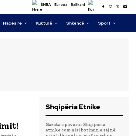
SHBA
Europa
Ballkani
Hapësirë
Kukturë
Shkencë
Sport
Shqipëria Etnike
imit!
Gazeta e pavarur Shqiperia-
etnike.com nisi botimin e saj në
print dhe online me 5 qershor