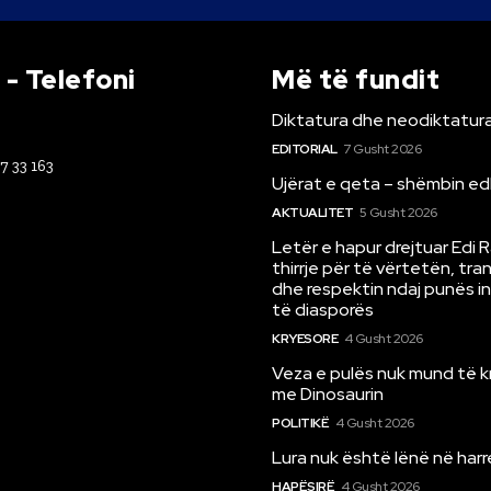
- Telefoni
Më të fundit
Diktatura dhe neodiktatura
EDITORIAL
7 Gusht 2026
67 33 163
Ujërat e qeta – shëmbin ed
AKTUALITET
5 Gusht 2026
Letër e hapur drejtuar Edi 
thirrje për të vërtetën, tr
dhe respektin ndaj punës i
të diasporës
KRYESORE
4 Gusht 2026
Veza e pulës nuk mund të 
me Dinosaurin
POLITIKË
4 Gusht 2026
Lura nuk është lënë në har
HAPËSIRË
4 Gusht 2026