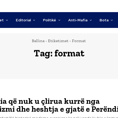
tet
Editorial
Politikë
Anti-Mafia
Bota
Ballina
Etiketimet
Format
Tag:
format
ia që nuk u çlirua kurrë nga
mi dhe heshtja e gjatë e Perënd