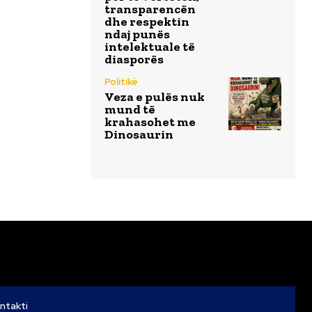
transparencën
dhe respektin
ndaj punës
intelektuale të
diasporës
Politikë
Veza e pulës nuk
mund të
krahasohet me
Dinosaurin
ntakti