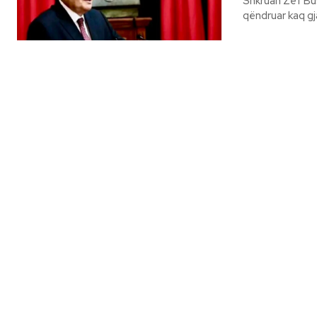
Shkruan Zef Bushati Në historinë moderne evropiane ka pak vende k
qëndruar kaq gja