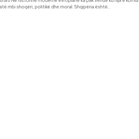
u hija e komunizmit ka
të mbi shoqëri, politikë dhe moral. Shqipëria është...