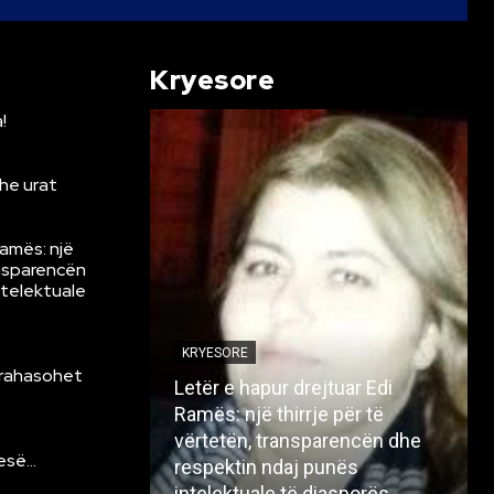
Kryesore
!
he urat
Ramës: një
ansparencën
ntelektuale
KRYESORE
krahasohet
Letër e hapur drejtuar Edi
Ramës: një thirrje për të
vërtetën, transparencën dhe
resë…
respektin ndaj punës
intelektuale të diasporës