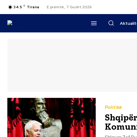
C
34.5
Tirana
E premte, 7 Gusht 2026
Aktuali
Politikë
Shqipër
Komuniz