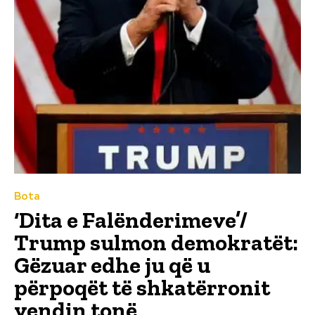
Bota
‘Dita e Falënderimeve’/
Trump sulmon demokratët:
Gëzuar edhe ju që u
përpoqët të shkatërronit
vendin tonë