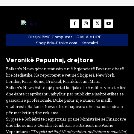
Dizajni:
BMC Computer
FJALA e LIRË
Shqipëria-Etnike.com
Kontakti
Veronikë Pepushaj, drejtore
Balkan's News gëzon statusin e një Agjencie të Pavarur dhe të
lirë Mediatike. Ka reporterët e vet në Shqipëri, New York,
Londër, Paris, Romë, Bruksel, Frankfurt am Main.
Balkan's News është një portal ku fjala e lirë ndihet vërtet e lirë
dhe është rreptësisht i mbyllur për publikime jashtë etikës së
gazetarisë profesionale. Duke patur një numër të madh
vizitorësh, Balkan's News ofron hapësira dhe mundësi ideale
për marketing dhe reklama.
Si pjesë e Subjekti të regjistruar pranë Ministrisë së Financave
dhe Ekonomisë, Qëndra Kombëtare e Biznesit me Fushë
Veprimtarie: “
Tregëti artikuj të ndryshëm, shërbime mediatike
”,