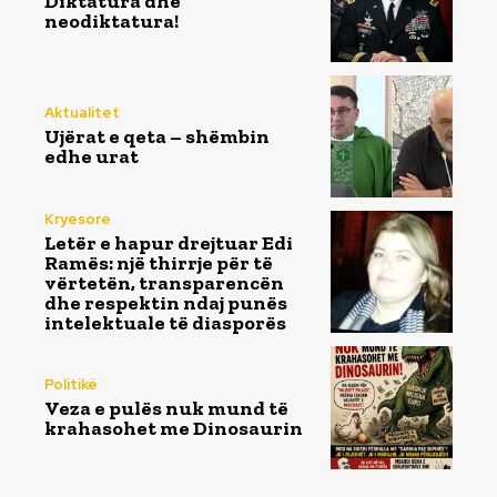
Diktatura dhe
neodiktatura!
Aktualitet
Ujërat e qeta – shëmbin
edhe urat
Kryesore
Letër e hapur drejtuar Edi
Ramës: një thirrje për të
vërtetën, transparencën
dhe respektin ndaj punës
intelektuale të diasporës
Politikë
Veza e pulës nuk mund të
krahasohet me Dinosaurin