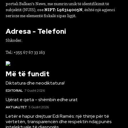
portali Balkan's News, me numrin unik të identifikimit të
subjektit (NUIS), ose
NIPT: L96314005N
, është një agjenci
serioze me elementë fiskalë sipas ligjit.
Adresa - Telefoni
Shkoder.
Tel.: +355 67 67 33 163
Më të fundit
Diktatura dhe neodiktatura!
EDITORIAL
7 Gusht 2026
Ujërat e qeta – shëmbin edhe urat
AKTUALITET
5 Gusht 2026
Letër e hapur drejtuar Edi Ramës: një thirrje për të
vërtetën, transparencën dhe respektin ndaj punës
intelektuale të diasporës