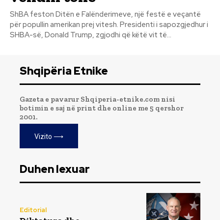
ShBA feston Ditën e Falënderimeve, një festë e veçantë
për popullin amerikan prej vitesh. Presidenti i sapozgjedhur i
SHBA-së, Donald Trump, zgjodhi që këtë vit të...
Shqipëria Etnike
Gazeta e pavarur Shqiperia-etnike.com nisi
botimin e saj në print dhe online me 5 qershor
2001.
Vizito ⟶
Duhen lexuar
Editorial