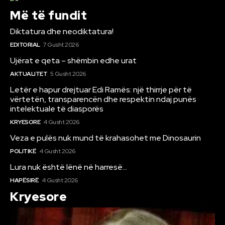
Më të fundit
Diktatura dhe neodiktatura!
EDITORIAL
7 Gusht 2026
Ujërat e qeta – shëmbin edhe urat
AKTUALITET
5 Gusht 2026
Letër e hapur drejtuar Edi Ramës: një thirrje për të
vërtetën, transparencën dhe respektin ndaj punës
intelektuale të diasporës
KRYESORE
4 Gusht 2026
Veza e pulës nuk mund të krahasohet me Dinosaurin
POLITIKË
4 Gusht 2026
Lura nuk është lënë në harresë…
HAPËSIRË
4 Gusht 2026
Kryesore