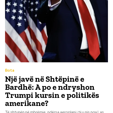
Bota
Një javë në Shtëpinë e
Bardhë: A po e ndryshon
Trumpi kursin e politikës
amerikane?
Të shtunën në mbrëmje, ndërsa aeroplani i tij u nis nga Las