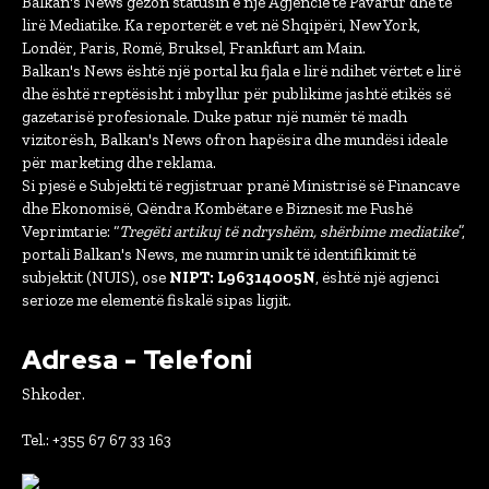
Balkan's News gëzon statusin e një Agjencie të Pavarur dhe të
lirë Mediatike. Ka reporterët e vet në Shqipëri, New York,
Londër, Paris, Romë, Bruksel, Frankfurt am Main.
Balkan's News është një portal ku fjala e lirë ndihet vërtet e lirë
dhe është rreptësisht i mbyllur për publikime jashtë etikës së
gazetarisë profesionale. Duke patur një numër të madh
vizitorësh, Balkan's News ofron hapësira dhe mundësi ideale
për marketing dhe reklama.
Si pjesë e Subjekti të regjistruar pranë Ministrisë së Financave
dhe Ekonomisë, Qëndra Kombëtare e Biznesit me Fushë
Veprimtarie: “
Tregëti artikuj të ndryshëm, shërbime mediatike
”,
portali Balkan's News, me numrin unik të identifikimit të
subjektit (NUIS), ose
NIPT: L96314005N
, është një agjenci
serioze me elementë fiskalë sipas ligjit.
Adresa - Telefoni
Shkoder.
Tel.: +355 67 67 33 163