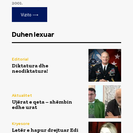
2001.
Vizito ⟶
Duhen lexuar
Editorial
Diktatura dhe
neodiktatura!
Aktualitet
Ujërat e qeta – shëmbin
edhe urat
Kryesore
Letër e hapur drejtuar Edi