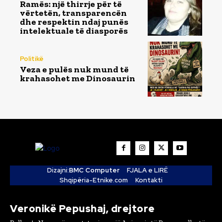
Ramës: një thirrje për të
vërtetën, transparencën
dhe respektin ndaj punës
intelektuale të diasporës
Politikë
Veza e pulës nuk mund të
krahasohet me Dinosaurin
Dizajni:
BMC Computer
FJALA e LIRË
Shqipëria-Etnike.com
Kontakti
Veronikë Pepushaj, drejtore