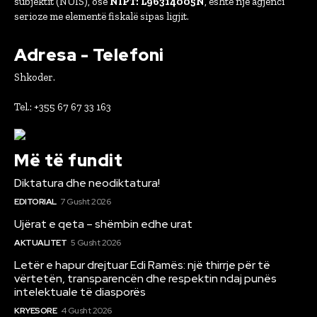
subjektit (NUIS), ose
NIPT: L96314005N
, është një agjenci
serioze me elementë fiskalë sipas ligjit.
Adresa - Telefoni
Shkoder.
Tel.: +355 67 67 33 163
Më të fundit
Diktatura dhe neodiktatura!
EDITORIAL
7 Gusht 2026
Ujërat e qeta – shëmbin edhe urat
AKTUALITET
5 Gusht 2026
Letër e hapur drejtuar Edi Ramës: një thirrje për të
vërtetën, transparencën dhe respektin ndaj punës
intelektuale të diasporës
KRYESORE
4 Gusht 2026