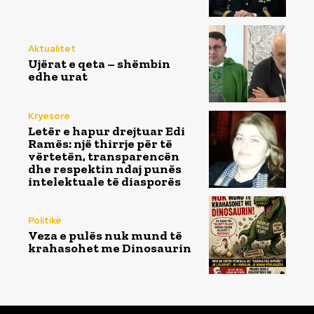
Aktualitet
Ujërat e qeta – shëmbin
edhe urat
Kryesore
Letër e hapur drejtuar Edi
Ramës: një thirrje për të
vërtetën, transparencën
dhe respektin ndaj punës
intelektuale të diasporës
Politikë
Veza e pulës nuk mund të
krahasohet me Dinosaurin