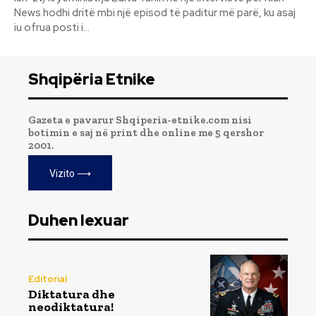
News hodhi dritë mbi një episod të paditur më parë, ku asaj
iu ofrua posti i...
Shqipëria Etnike
Gazeta e pavarur Shqiperia-etnike.com nisi
botimin e saj në print dhe online me 5 qershor
2001.
Vizito ⟶
Duhen lexuar
Editorial
Diktatura dhe
neodiktatura!