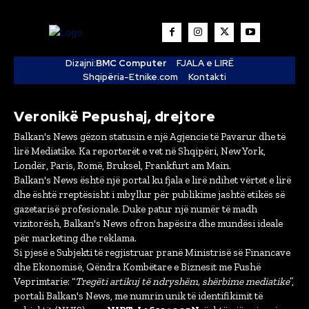
Dizajni:
BMC Computer
FJALA e LIRË
Shqipëria-Etnike.com
Kontakti
Veronikë Pepushaj, drejtore
Balkan's News gëzon statusin e një Agjencie të Pavarur dhe të
lirë Mediatike. Ka reporterët e vet në Shqipëri, New York,
Londër, Paris, Romë, Bruksel, Frankfurt am Main.
Balkan's News është një portal ku fjala e lirë ndihet vërtet e lirë
dhe është rreptësisht i mbyllur për publikime jashtë etikës së
gazetarisë profesionale. Duke patur një numër të madh
vizitorësh, Balkan's News ofron hapësira dhe mundësi ideale
për marketing dhe reklama.
Si pjesë e Subjekti të regjistruar pranë Ministrisë së Financave
dhe Ekonomisë, Qëndra Kombëtare e Biznesit me Fushë
Veprimtarie: “
Tregëti artikuj të ndryshëm, shërbime mediatike
”,
portali Balkan's News, me numrin unik të identifikimit të