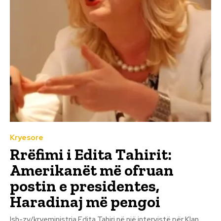
Kryesore
Rrëfimi i Edita Tahirit:
Amerikanët më ofruan
postin e presidentes,
Haradinaj më pengoi
Ish-zv/kryeministrja Edita Tahiri në një intervistë për Klan