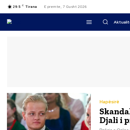
C
29.5
Tirana
E premte, 7 Gusht 2026
Aktuali
Hapësirë
Skandal
Djali i