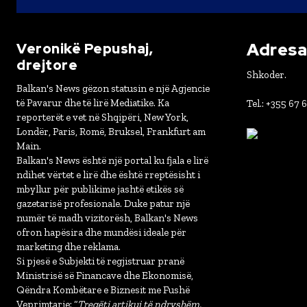
Adresa 
Veronikë Pepushaj,
drejtore
Shkoder.
Balkan's News gëzon statusin e një Agjencie
të Pavarur dhe të lirë Mediatike. Ka
Tel.: +355 67 
reporterët e vet në Shqipëri, New York,
Londër, Paris, Romë, Bruksel, Frankfurt am
Main.
Balkan's News është një portal ku fjala e lirë
ndihet vërtet e lirë dhe është rreptësisht i
mbyllur për publikime jashtë etikës së
gazetarisë profesionale. Duke patur një
numër të madh vizitorësh, Balkan's News
ofron hapësira dhe mundësi ideale për
marketing dhe reklama.
Si pjesë e Subjekti të regjistruar pranë
Ministrisë së Financave dhe Ekonomisë,
Qëndra Kombëtare e Biznesit me Fushë
Veprimtarie: “
Tregëti artikuj të ndryshëm,