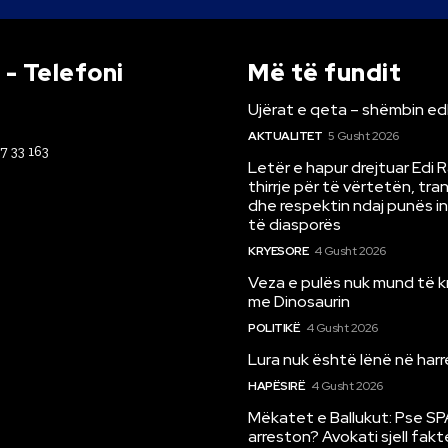
- Telefoni
Më të fundit
Ujërat e qeta – shëmbin ed
AKTUALITET
5 Gusht 2026
67 33 163
Letër e hapur drejtuar Edi 
thirrje për të vërtetën, tr
dhe respektin ndaj punës i
të diasporës
KRYESORE
4 Gusht 2026
Veza e pulës nuk mund të 
me Dinosaurin
POLITIKË
4 Gusht 2026
Lura nuk është lënë në har
HAPËSIRË
4 Gusht 2026
Mëkatet e Ballukut: Pse SP
arreston? Avokati sjell fakt