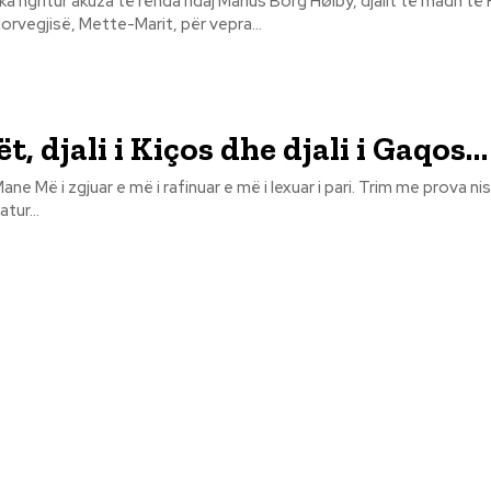
 ka ngritur akuza të rënda ndaj Marius Borg Høiby, djalit të madh të
orvegjisë, Mette-Marit, për vepra...
t, djali i Kiços dhe djali i Gaqos…
im me prova nisur para
tur...