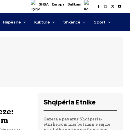
SHBA
Europa
Ballkani
Hapësirë
Kukturë
Shkencë
Sport
Shqipëria Etnike
eze:
nim
Gazeta e pavarur Shqiperia-
etnike.com nisi botimin e saj në
print dhe online me 5 qershor