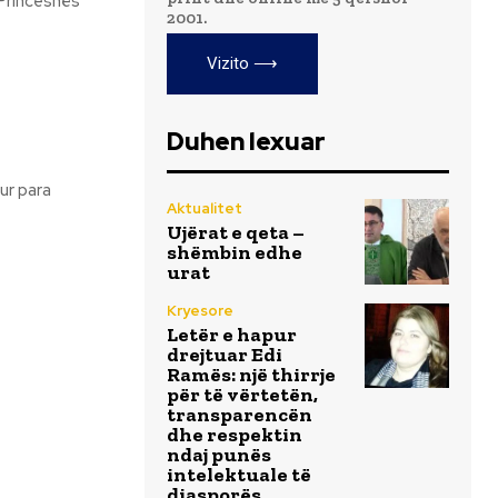
 Princeshës
2001.
Vizito ⟶
Duhen lexuar
Aktualitet
Ujërat e qeta –
shëmbin edhe
urat
Kryesore
Letër e hapur
drejtuar Edi
Ramës: një thirrje
për të vërtetën,
transparencën
dhe respektin
ndaj punës
intelektuale të
diasporës