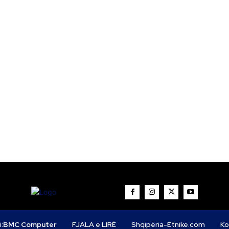
i:
BMC Computer
FJALA e LIRË
Shqipëria-Etnike.com
Ko