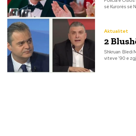
Policia e Oslos
së Kurorës së N
Aktualitet
2 Blushë
Shkruan Bledi Mane Më i zgjuar e më i rafinuar e më i lexuar i pari. Tr
viteve '90 e zgja