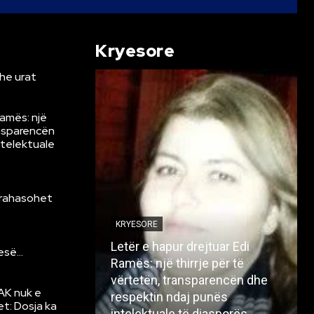
Kryesore
he urat
Ramës: një
ansparencën
ntelektuale
krahasohet
KRYESORE
Letër e hapur drejtuar Edi
resë…
Ramës: një thirrje për të
vërtetën, transparencën dhe
AK nuk e
respektin ndaj punës
et: Dosja ka
intelektuale të diasporës