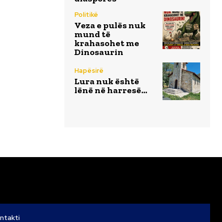
Politikë
Veza e pulës nuk
mund të
krahasohet me
Dinosaurin
Hapësirë
Lura nuk është
lënë në harresë…
ntakti