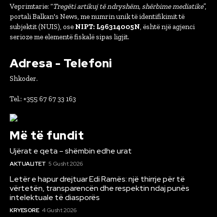
Veprimtarie: “
Tregëti artikuj të ndryshëm, shërbime mediatike
”,
portali Balkan's News, me numrin unik të identifikimit të
subjektit (NUIS), ose
NIPT: L96314005N
, është një agjenci
serioze me elementë fiskalë sipas ligjit.
Adresa - Telefoni
Shkoder.
Tel.: +355 67 67 33 163
Më të fundit
Ujërat e qeta – shëmbin edhe urat
AKTUALITET
5 Gusht 2026
Letër e hapur drejtuar Edi Ramës: një thirrje për të
vërtetën, transparencën dhe respektin ndaj punës
intelektuale të diasporës
KRYESORE
4 Gusht 2026