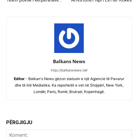
Teatri politik i kërpëratave…
Arrestohet nipi i Lefter Kokes
Balkans News
http://balkansnews.net
Editor
- Balkan's News gëzon statusin e një Agjencie të Pavarur
dhe të lirë Mediatike. Ka reporterët e vet në Shqipëri, New York,
Londër, Paris, Romë, Bruksel, Kopenhagë.
PËRGJIGJU