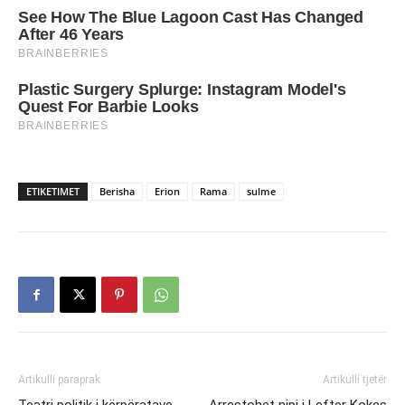
ETIKETIMET
Berisha
Erion
Rama
sulme
Artikulli paraprak
Artikulli tjetër