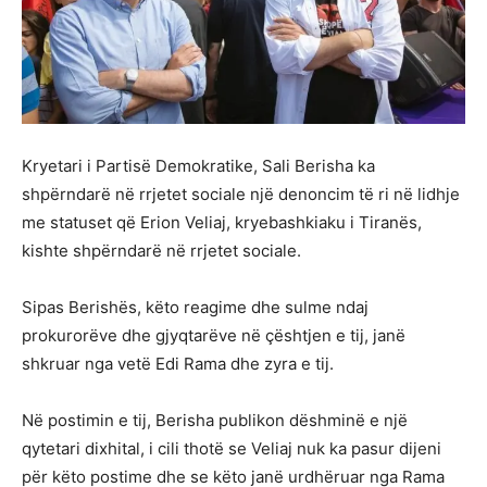
Kryetari i Partisë Demokratike, Sali Berisha ka
shpërndarë në rrjetet sociale një denoncim të ri në lidhje
me statuset që Erion Veliaj, kryebashkiaku i Tiranës,
kishte shpërndarë në rrjetet sociale.
Sipas Berishës, këto reagime dhe sulme ndaj
prokurorëve dhe gjyqtarëve në çështjen e tij, janë
shkruar nga vetë Edi Rama dhe zyra e tij.
Në postimin e tij, Berisha publikon dëshminë e një
qytetari dixhital, i cili thotë se Veliaj nuk ka pasur dijeni
për këto postime dhe se këto janë urdhëruar nga Rama