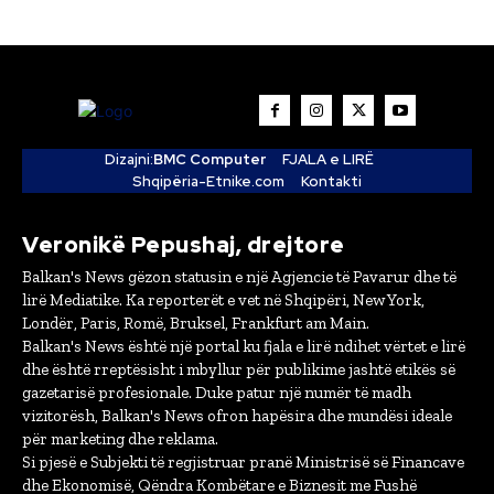
Dizajni:
BMC Computer
FJALA e LIRË
Shqipëria-Etnike.com
Kontakti
Veronikë Pepushaj, drejtore
Balkan's News gëzon statusin e një Agjencie të Pavarur dhe të
lirë Mediatike. Ka reporterët e vet në Shqipëri, New York,
Londër, Paris, Romë, Bruksel, Frankfurt am Main.
Balkan's News është një portal ku fjala e lirë ndihet vërtet e lirë
dhe është rreptësisht i mbyllur për publikime jashtë etikës së
gazetarisë profesionale. Duke patur një numër të madh
vizitorësh, Balkan's News ofron hapësira dhe mundësi ideale
për marketing dhe reklama.
Si pjesë e Subjekti të regjistruar pranë Ministrisë së Financave
dhe Ekonomisë, Qëndra Kombëtare e Biznesit me Fushë