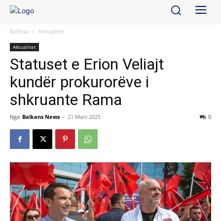
Ballina
Aktualitet
Aktualitet
Statuset e Erion Veliajt
kundër prokurorëve i
shkruante Rama
Nga
Balkans News
-
21 Mars 2025
0