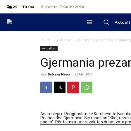
C
29
Tirana
E premte, 7 Gusht 2026
Aktuali
Ballina
Aktualitet
Gjermania prezanton rezolutën 
Aktualitet
Gjermania prezan
Nga
Balkans News
-
23 Maj 2024
Asambleja e Përgjithshme e Kombeve të Bashkuar
Ruanda dhe Gjermania. Siç raporton “Klix”, rezo
paqes”. Për ta miratuar rezolutën duhet vota pr