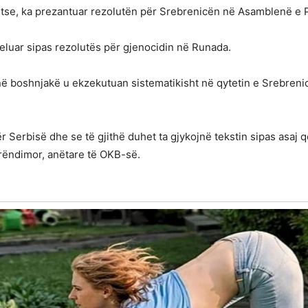
tse, ka prezantuar rezolutën për Srebrenicën në Asamblenë e 
luar sipas rezolutës për gjenocidin në Runada.
 boshnjakë u ekzekutuan sistematikisht në qytetin e Srebrenicës.
 Serbisë dhe se të gjithë duhet ta gjykojnë tekstin sipas asaj q
rëndimor, anëtare të OKB-së.