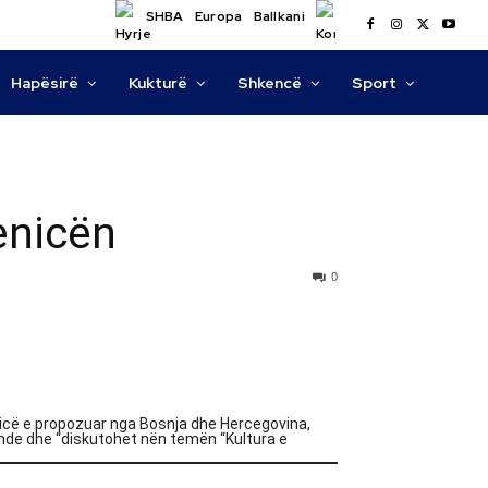
SHBA
Europa
Ballkani
Hapësirë
Kukturë
Shkencë
Sport
enicën
0
icë e propozuar nga Bosnja dhe Hercegovina,
ende dhe “diskutohet nën temën “Kultura e