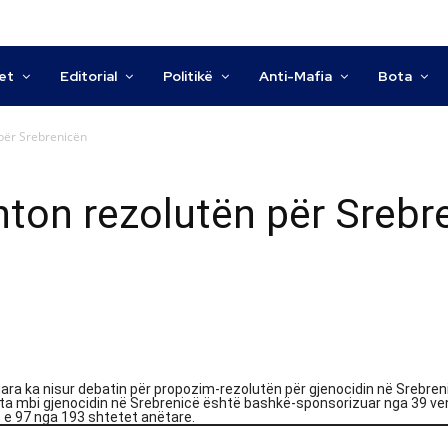
tet
Editorial
Politikë
Anti-Mafia
Bota
për Srebrenicën
ton rezolutën për Srebr
a ka nisur debatin për propozim-rezolutën për gjenocidin në Srebren
luta mbi gjenocidin në Srebrenicë është bashkë-sponsorizuar nga 39 v
o e 97 nga 193 shtetet anëtare.