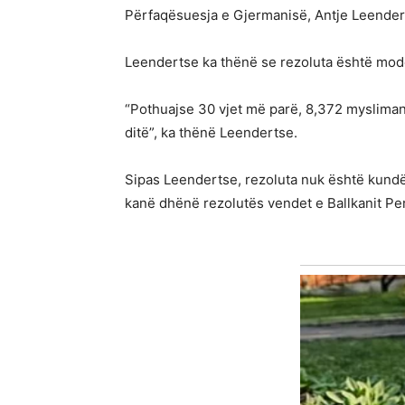
Përfaqësuesja e Gjermanisë, Antje Leender
Leendertse ka thënë se rezoluta është mode
“Pothuajse 30 vjet më parë, 8,372 myslimanë
ditë”, ka thënë Leendertse.
Sipas Leendertse, rezoluta nuk është kundër
kanë dhënë rezolutës vendet e Ballkanit Pe