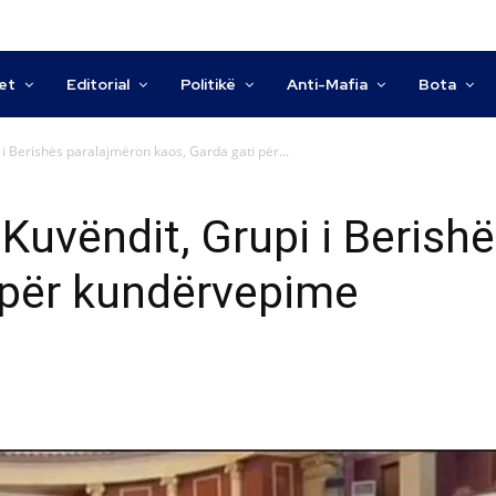
tet
Editorial
Politikë
Anti-Mafia
Bota
 i Berishës paralajmëron kaos, Garda gati për...
 Kuvëndit, Grupi i Beris
 për kundërvepime