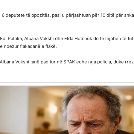
6 deputetë të opozitës, pasi u përjashtuan për 10 ditë për shkak
Edi Paloka, Albana Vokshi dhe Elda Hoti nuk do të lejohen të fut
e ndezur flakadanë e flakë.
lbana Vokshi janë paditur në SPAK edhe nga policia, duke rrezi