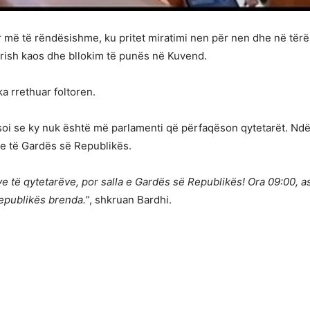
më të rëndësishme, ku pritet miratimi nen për nen dhe në tërësi 
rish kaos dhe bllokim të punës në Kuvend.
a rrethuar foltoren.
soi se ky nuk është më parlamenti që përfaqëson qytetarët. Ndë
e të Gardës së Republikës.
 të qytetarëve, por salla e Gardës së Republikës! Ora 09:00, as
epublikës brenda.”
, shkruan Bardhi.