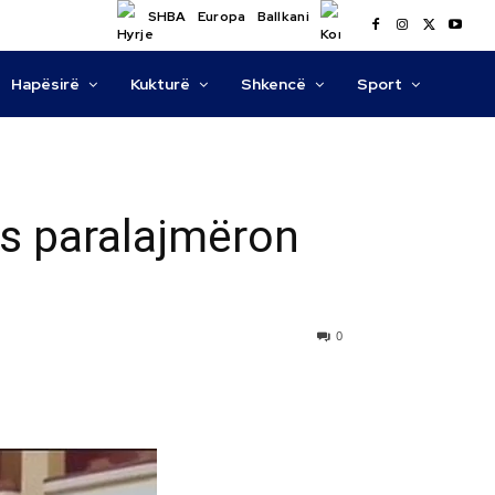
SHBA
Europa
Ballkani
Hapësirë
Kukturë
Shkencë
Sport
hës paralajmëron
0