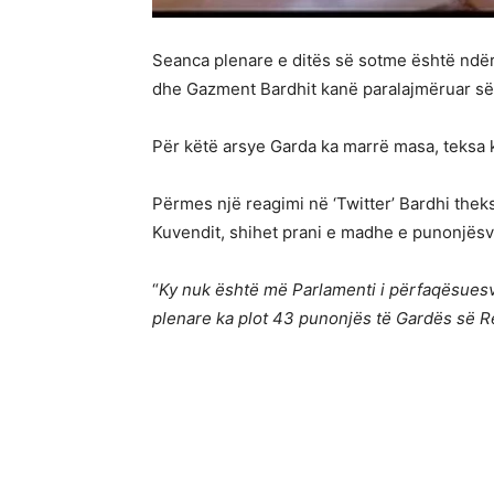
Seanca plenare e ditës së sotme është ndër 
dhe Gazment Bardhit kanë paralajmëruar së
Për këtë arsye Garda ka marrë masa, teksa k
Përmes një reagimi në ‘Twitter’ Bardhi thek
Kuvendit, shihet prani e madhe e punonjësv
“
Ky nuk është më Parlamenti i përfaqësuesve
plenare ka plot 43 punonjës të Gardës së R