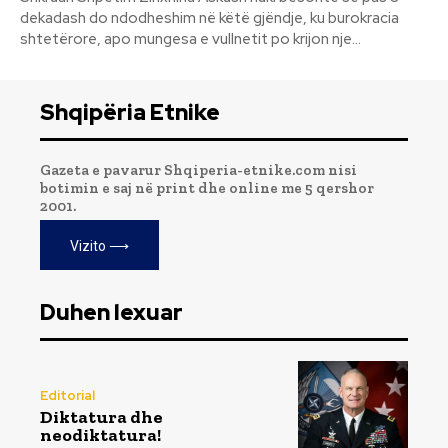
dekadash do ndodheshim në këtë gjëndje, ku burokracia
shtetërore, apo mungesa e vullnetit po krijon nje...
Shqipëria Etnike
Gazeta e pavarur Shqiperia-etnike.com nisi
botimin e saj në print dhe online me 5 qershor
2001.
Vizito ⟶
Duhen lexuar
Editorial
Diktatura dhe
neodiktatura!