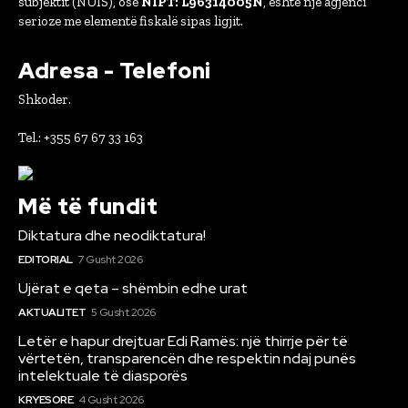
subjektit (NUIS), ose
NIPT: L96314005N
, është një agjenci
serioze me elementë fiskalë sipas ligjit.
Adresa - Telefoni
Shkoder.
Tel.: +355 67 67 33 163
Më të fundit
Diktatura dhe neodiktatura!
EDITORIAL
7 Gusht 2026
Ujërat e qeta – shëmbin edhe urat
AKTUALITET
5 Gusht 2026
Letër e hapur drejtuar Edi Ramës: një thirrje për të
vërtetën, transparencën dhe respektin ndaj punës
intelektuale të diasporës
KRYESORE
4 Gusht 2026