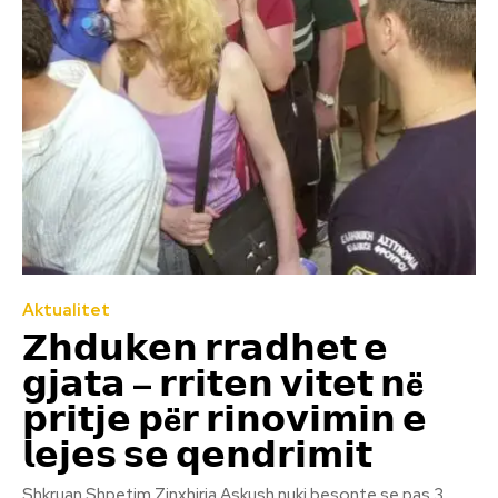
Aktualitet
𝗭𝗵𝗱𝘂𝗸𝗲𝗻 𝗿𝗿𝗮𝗱𝗵𝗲𝘁 𝗲
𝗴𝗷𝗮𝘁𝗮 – 𝗿𝗿𝗶𝘁𝗲𝗻 𝘃𝗶𝘁𝗲𝘁 𝗻ë
𝗽𝗿𝗶𝘁𝗷𝗲 𝗽ë𝗿 𝗿𝗶𝗻𝗼𝘃𝗶𝗺𝗶𝗻 𝗲
𝗹𝗲𝗷𝗲𝘀 𝘀𝗲 𝗾𝗲𝗻𝗱𝗿𝗶𝗺𝗶𝘁
Shkruan Shpetim Zinxhiria Askush nuki besonte se pas 3