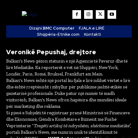
Dizajni:
BMC Computer
FJALA e LIRË
Shqipëria-Etnike.com
Kontakti
Veronikë Pepushaj, drejtore
Balkan's News gëzon statusin e një Agjencie të Pavarur dhe të
lirë Mediatike. Ka reporterët e vet në Shqipëri, New York,
Londër, Paris, Romë, Bruksel, Frankfurt am Main.
Balkan's News është një portal ku fjala e lirë ndihet vërtet e lirë
dhe është rreptësisht i mbyllur për publikime jashtë etikës së
gazetarisë profesionale. Duke patur një numër të madh
vizitorësh, Balkan's News ofron hapësira dhe mundësi ideale
për marketing dhe reklama.
Si pjesë e Subjekti të regjistruar pranë Ministrisë së Financave
dhe Ekonomisë, Qëndra Kombëtare e Biznesit me Fushë
Veprimtarie: “
Tregëti artikuj të ndryshëm, shërbime mediatike
”,
portali Balkan's News, me numrin unik të identifikimit të