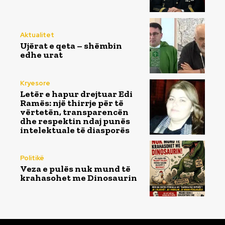
Aktualitet
Ujërat e qeta – shëmbin
edhe urat
Kryesore
Letër e hapur drejtuar Edi
Ramës: një thirrje për të
vërtetën, transparencën
dhe respektin ndaj punës
intelektuale të diasporës
Politikë
Veza e pulës nuk mund të
krahasohet me Dinosaurin