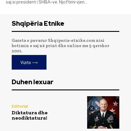
saj si president i SHBA-ve. Njoftimi vjen...
Shqipëria Etnike
Gazeta e pavarur Shqiperia-etnike.com nisi
botimin e saj në print dhe online me 5 qershor
2001.
Vizito ⟶
Duhen lexuar
Editorial
Diktatura dhe
neodiktatura!