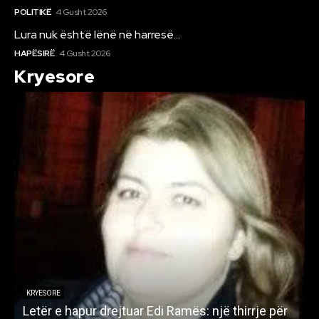
POLITIKË
4 Gusht 2026
Lura nuk është lënë në harresë…
HAPËSIRË
4 Gusht 2026
Kryesore
KRYESORE
Letër e hapur drejtuar Edi Ramës: një thirrje për
A