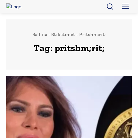
Ballina
Etiketimet
Pritshm;rit;
Tag:
pritshm;rit;