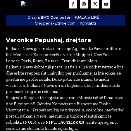
Dizajni:
BMC Computer
FJALA e LIRË
Shqipëria-Etnike.com
Kontakti
Veronikë Pepushaj, drejtore
Balkan's News gëzon statusin e një Agjencie të Pavarur dhe të
lirë Mediatike. Ka reporterët e vet në Shqipëri, New York,
Londër, Paris, Romë, Bruksel, Frankfurt am Main.
Balkan's News është një portal ku fjala e lirë ndihet vërtet e lirë
dhe është rreptësisht i mbyllur për publikime jashtë etikës së
gazetarisë profesionale. Duke patur një numër të madh
vizitorësh, Balkan's News ofron hapësira dhe mundësi ideale
për marketing dhe reklama.
Si pjesë e Subjekti të regjistruar pranë Ministrisë së Financave
dhe Ekonomisë, Qëndra Kombëtare e Biznesit me Fushë
Veprimtarie: “
Tregëti artikuj të ndryshëm, shërbime mediatike
”,
portali Balkan's News, me numrin unik të identifikimit të
subjektit (NUIS), ose
NIPT: L96314005N
, është një agjenci
serioze me elementë fiskalë sipas ligjit.