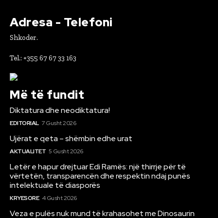
Adresa - Telefoni
Shkoder.
Tel.: +355 67 67 33 163
Më të fundit
Diktatura dhe neodiktatura!
EDITORIAL
7 Gusht 2026
Ujërat e qeta – shëmbin edhe urat
AKTUALITET
5 Gusht 2026
Letër e hapur drejtuar Edi Ramës: një thirrje për të
vërtetën, transparencën dhe respektin ndaj punës
intelektuale të diasporës
KRYESORE
4 Gusht 2026
Veza e pulës nuk mund të krahasohet me Dinosaurin