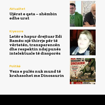
Aktualitet
Ujërat e qeta – shëmbin
edhe urat
Kryesore
Letër e hapur drejtuar Edi
Ramës: një thirrje për të
vërtetën, transparencën
dhe respektin ndaj punës
intelektuale të diasporës
Politikë
Veza e pulës nuk mund të
krahasohet me Dinosaurin