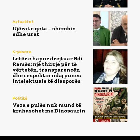
Aktualitet
Ujërat e qeta – shëmbin
edhe urat
Kryesore
Letër e hapur drejtuar Edi
Ramës: një thirrje për të
vërtetën, transparencën
dhe respektin ndaj punës
intelektuale të diasporës
Politikë
Veza e pulës nuk mund të
krahasohet me Dinosaurin