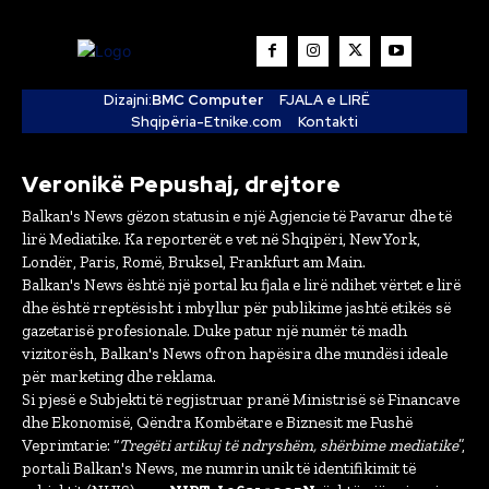
Dizajni:
BMC Computer
FJALA e LIRË
Shqipëria-Etnike.com
Kontakti
Veronikë Pepushaj, drejtore
Balkan's News gëzon statusin e një Agjencie të Pavarur dhe të
lirë Mediatike. Ka reporterët e vet në Shqipëri, New York,
Londër, Paris, Romë, Bruksel, Frankfurt am Main.
Balkan's News është një portal ku fjala e lirë ndihet vërtet e lirë
dhe është rreptësisht i mbyllur për publikime jashtë etikës së
gazetarisë profesionale. Duke patur një numër të madh
vizitorësh, Balkan's News ofron hapësira dhe mundësi ideale
për marketing dhe reklama.
Si pjesë e Subjekti të regjistruar pranë Ministrisë së Financave
dhe Ekonomisë, Qëndra Kombëtare e Biznesit me Fushë
Veprimtarie: “
Tregëti artikuj të ndryshëm, shërbime mediatike
”,
portali Balkan's News, me numrin unik të identifikimit të