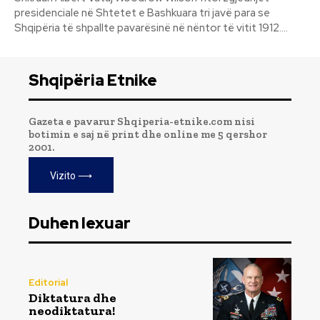
presidenciale në Shtetet e Bashkuara tri javë para se
Shqipëria të shpallte pavarësinë në nëntor të vitit 1912....
Shqipëria Etnike
Gazeta e pavarur Shqiperia-etnike.com nisi
botimin e saj në print dhe online me 5 qershor
2001.
Vizito ⟶
Duhen lexuar
Editorial
Diktatura dhe
neodiktatura!