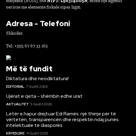
subjektit (NUIS), ose
NIPT: L96314005N
, është një agjenci
serioze me elementë fiskalë sipas ligjit.
Adresa - Telefoni
Shkoder.
Tel.: +355 67 67 33 163
Më të fundit
Diktatura dhe neodiktatura!
EDITORIAL
7 Gusht 2026
Ujërat e qeta – shëmbin edhe urat
AKTUALITET
5 Gusht 2026
Letër e hapur drejtuar Edi Ramës: një thirrje për të
vërtetën, transparencën dhe respektin ndaj punës
intelektuale të diasporës
KRYESORE
4 Gusht 2026