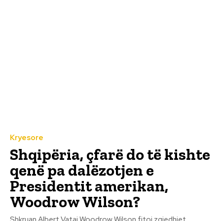
Kryesore
Shqipëria, çfarë do të kishte
qenë pa dalëzotjen e
Presidentit amerikan,
Woodrow Wilson?
Shkruan Albert Vataj Woodrow Wilson fitoi zgjedhjet