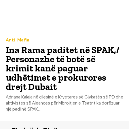
Anti-Mafia
Ina Rama paditet në SPAK,/
Personazhe të botë së
krimit kanë paguar
udhëtimet e prokurores
drejt Dubait
Adriana Kalaja në cilësinë e Kryetares së Gjykatës së PD dhe
aktivistes së Aleancës për Mbrojtjen e Teatrit ka dorëzuar
një padi në SPAK...