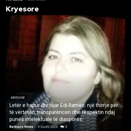
Kryesore
KRYESORE
Letër e hapur drejtuar Edi Ramës: një thirrje për
A
të vërtetën, transparencën dhe respektin ndaj
punës intelektuale të diasporës
p
Balkans News
-
4 Gusht 2026
0
B