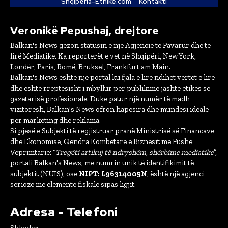
Shqipëria-Etnike.com
Kontakti
Veronikë Pepushaj, drejtore
Balkan's News gëzon statusin e një Agjencie të Pavarur dhe të
lirë Mediatike. Ka reporterët e vet në Shqipëri, New York,
Londër, Paris, Romë, Bruksel, Frankfurt am Main.
Balkan's News është një portal ku fjala e lirë ndihet vërtet e lirë
dhe është rreptësisht i mbyllur për publikime jashtë etikës së
gazetarisë profesionale. Duke patur një numër të madh
vizitorësh, Balkan's News ofron hapësira dhe mundësi ideale
për marketing dhe reklama.
Si pjesë e Subjekti të regjistruar pranë Ministrisë së Financave
dhe Ekonomisë, Qëndra Kombëtare e Biznesit me Fushë
Veprimtarie: “
Tregëti artikuj të ndryshëm, shërbime mediatike
”,
portali Balkan's News, me numrin unik të identifikimit të
subjektit (NUIS), ose
NIPT: L96314005N
, është një agjenci
serioze me elementë fiskalë sipas ligjit.
Adresa - Telefoni