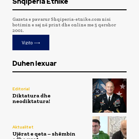
Shqipëria Etnike
Gazeta e pavarur Shqiperia-etnike.com nisi
botimin e saj në print dhe online me 5 qershor
2001.
Vizito ⟶
Duhen lexuar
Editorial
Diktatura dhe
neodiktatura!
Aktualitet
Ujërat e qeta – shëmbin