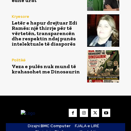
edhe urat
Kryesore
Letër e hapur drejtuar Edi
Ramës: një thirrje për të
vërtetën, transparencën
dhe respektin ndaj punës
intelektuale të diasporës
Politikë
Veza e pulës nuk mund të
krahasohet me Dinosaurin
Dizajni:
BMC Computer
FJALA e LIRË