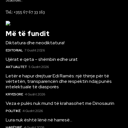
Shkoder.
Tel.: +355 67 67 33 163
Më të fundit
Diktatura dhe neodiktatura!
EDITORIAL
7 Gusht 2026
Ujërat e qeta – shëmbin edhe urat
AKTUALITET
5 Gusht 2026
Letër e hapur drejtuar Edi Ramës: një thirrje për të
vërtetën, transparencën dhe respektin ndaj punës
intelektuale të diasporës
KRYESORE
4 Gusht 2026
Veza e pulës nuk mund të krahasohet me Dinosaurin
POLITIKË
4 Gusht 2026
Lura nuk është lënë në harresë…
HAPËSIRË
4 Gusht 2026