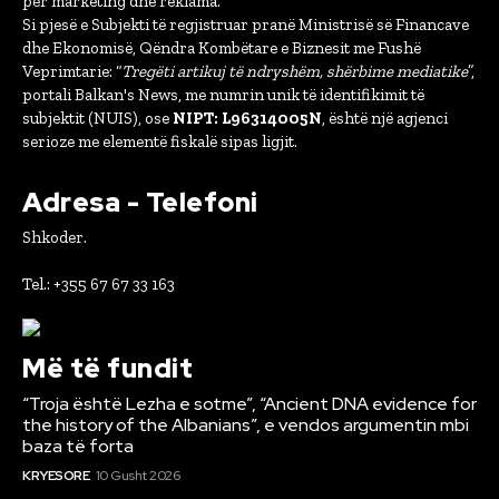
për marketing dhe reklama.
Si pjesë e Subjekti të regjistruar pranë Ministrisë së Financave
dhe Ekonomisë, Qëndra Kombëtare e Biznesit me Fushë
Veprimtarie: “
Tregëti artikuj të ndryshëm, shërbime mediatike
”,
portali Balkan's News, me numrin unik të identifikimit të
subjektit (NUIS), ose
NIPT: L96314005N
, është një agjenci
serioze me elementë fiskalë sipas ligjit.
Adresa - Telefoni
Shkoder.
Tel.: +355 67 67 33 163
Më të fundit
“Troja është Lezha e sotme”, “Ancient DNA evidence for
the history of the Albanians”, e vendos argumentin mbi
baza të forta
KRYESORE
10 Gusht 2026