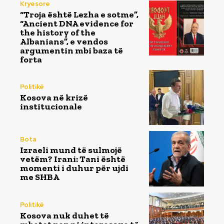
Kryesore
“Troja është Lezha e sotme”,
“Ancient DNA evidence for
the history of the
Albanians”, e vendos
argumentin mbi baza të
forta
Politikë
Kosova në krizë
institucionale
Bota
Izraeli mund të sulmojë
vetëm? Irani: Tani është
momenti i duhur për ujdi
me SHBA
Politikë
Kosova nuk duhet të