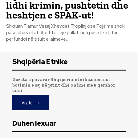
lidhi krimin, pushtetin dhe
heshtjen e SPAK-ut!
Shkruan Flamur Vezaj Xhevdet Troplinj ose Poja me shok,
pasi i dha votat dhe fitoi leje pallati nga pushtetit, tani
përfundoi në titujt e lajmeve....
Shqipëria Etnike
Gazeta e pavarur Shqiperia-etnike.com nisi
botimin e saj në print dhe online me 5 qershor
2001.
Vizito ⟶
Duhen lexuar