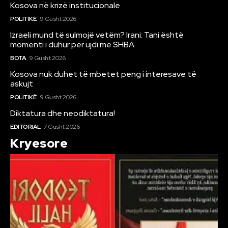
Kosova në krizë institucionale
POLITIKË
9 Gusht 2026
Izraeli mund të sulmojë vetëm? Irani: Tani është
momenti i duhur për ujdi me SHBA
BOTA
9 Gusht 2026
Kosova nuk duhet të mbetet peng i interesave të
askujt
POLITIKË
9 Gusht 2026
Diktatura dhe neodiktatura!
EDITORIAL
7 Gusht 2026
Kryesore