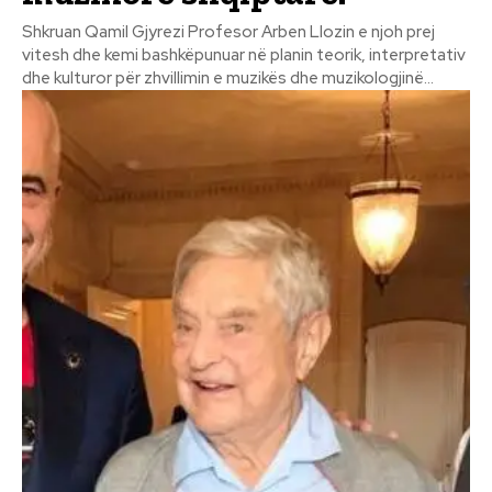
Shkruan Qamil Gjyrezi Profesor Arben Llozin e njoh prej
vitesh dhe kemi bashkëpunuar në planin teorik, interpretativ
dhe kulturor për zhvillimin e muzikës dhe muzikologjinë...