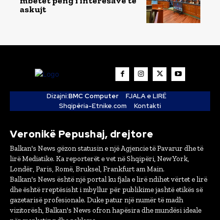
mbetet peng i interesave të
askujt
Dizajni:
BMC Computer
FJALA e LIRË
Shqipëria-Etnike.com
Kontakti
Veronikë Pepushaj, drejtore
Balkan's News gëzon statusin e një Agjencie të Pavarur dhe të
lirë Mediatike. Ka reporterët e vet në Shqipëri, New York,
Londër, Paris, Romë, Bruksel, Frankfurt am Main.
Balkan's News është një portal ku fjala e lirë ndihet vërtet e lirë
dhe është rreptësisht i mbyllur për publikime jashtë etikës së
gazetarisë profesionale. Duke patur një numër të madh
vizitorësh, Balkan's News ofron hapësira dhe mundësi ideale