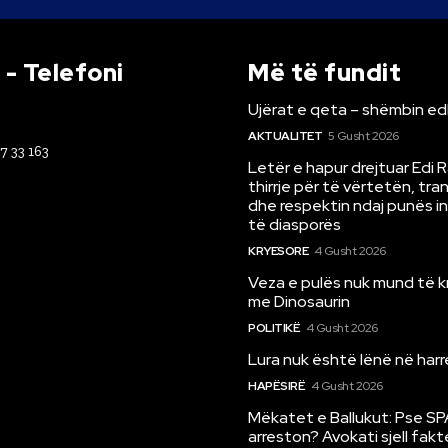
- Telefoni
Më të fundit
Ujërat e qeta – shëmbin ed
AKTUALITET
5 Gusht 2026
67 33 163
Letër e hapur drejtuar Edi 
thirrje për të vërtetën, tr
dhe respektin ndaj punës i
të diasporës
KRYESORE
4 Gusht 2026
Veza e pulës nuk mund të 
me Dinosaurin
POLITIKË
4 Gusht 2026
Lura nuk është lënë në har
HAPËSIRË
4 Gusht 2026
Mëkatet e Ballukut: Pse SP
arreston? Avokati sjell fakt