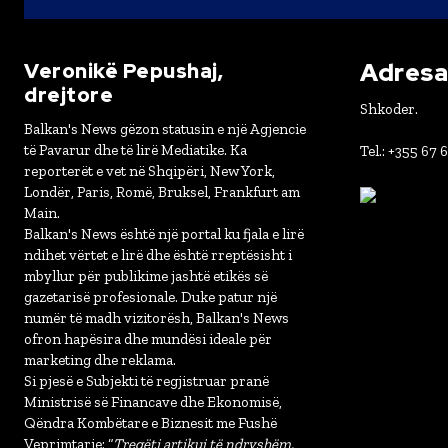
Adresa 
Veronikë Pepushaj,
drejtore
Shkoder.
Balkan's News gëzon statusin e një Agjencie
të Pavarur dhe të lirë Mediatike. Ka
Tel.: +355 67 
reporterët e vet në Shqipëri, New York,
Londër, Paris, Romë, Bruksel, Frankfurt am
Main.
Balkan's News është një portal ku fjala e lirë
ndihet vërtet e lirë dhe është rreptësisht i
mbyllur për publikime jashtë etikës së
gazetarisë profesionale. Duke patur një
numër të madh vizitorësh, Balkan's News
ofron hapësira dhe mundësi ideale për
marketing dhe reklama.
Si pjesë e Subjekti të regjistruar pranë
Ministrisë së Financave dhe Ekonomisë,
Qëndra Kombëtare e Biznesit me Fushë
Veprimtarie: “
Tregëti artikuj të ndryshëm,