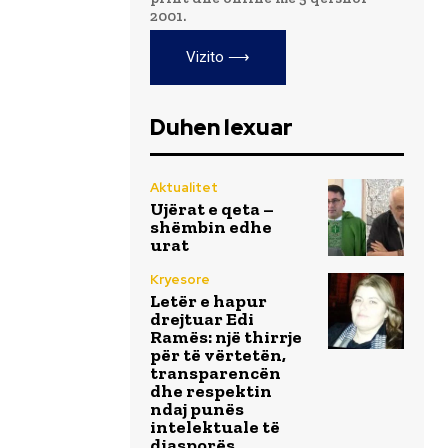
2001.
Vizito ⟶
Duhen lexuar
Aktualitet
Ujërat e qeta –
shëmbin edhe
urat
Kryesore
Letër e hapur
drejtuar Edi
Ramës: një thirrje
për të vërtetën,
transparencën
dhe respektin
ndaj punës
intelektuale të
diasporës