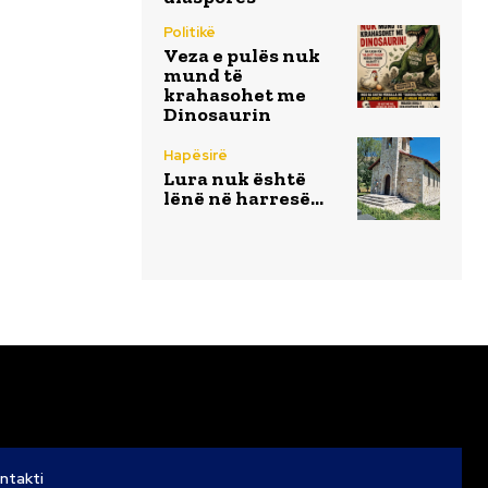
Politikë
Veza e pulës nuk
mund të
krahasohet me
Dinosaurin
Hapësirë
Lura nuk është
lënë në harresë…
ntakti