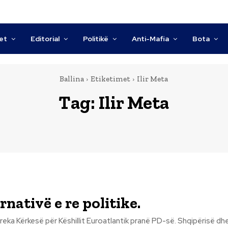
tet
Editorial
Politikë
Anti-Mafia
Bota
Ballina
Etiketimet
Ilir Meta
Tag:
Ilir Meta
rnativë e re politike.
ipërisë dhe opozitës i