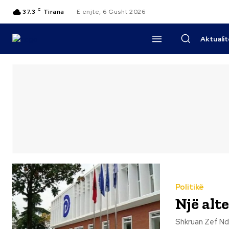
C
37.3
Tirana
E enjte, 6 Gusht 2026
Aktuali
Politikë
Një alte
Shkruan Zef Ndreka Kërkesë për Këshillit Euroatlantik pranë PD-së. Shq