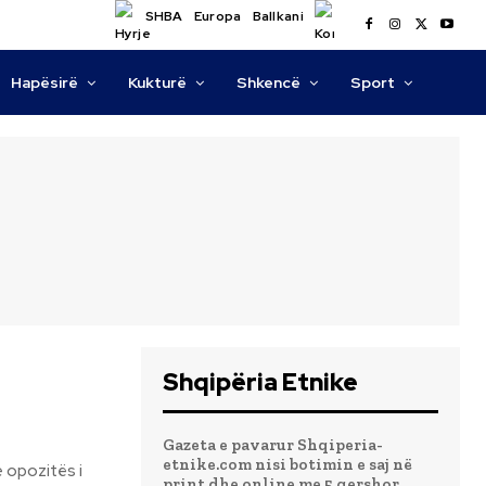
SHBA
Europa
Ballkani
Hapësirë
Kukturë
Shkencë
Sport
Shqipëria Etnike
Gazeta e pavarur Shqiperia-
etnike.com nisi botimin e saj në
print dhe online me 5 qershor