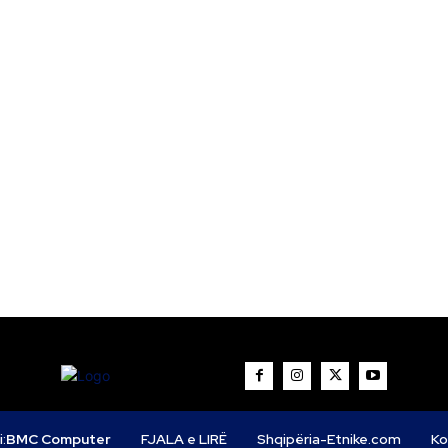
i:
BMC Computer
FJALA e LIRË
Shqipëria-Etnike.com
Ko