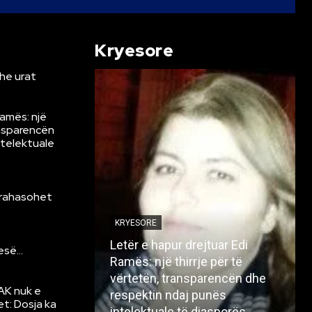
Kryesore
he urat
Ramës: një
ansparencën
ntelektuale
krahasohet
KRYESORE
Letër e hapur drejtuar Edi
resë…
Ramës: një thirrje për të
vërtetën, transparencën dhe
AK nuk e
respektin ndaj punës
et: Dosja ka
intelektuale të diasporës