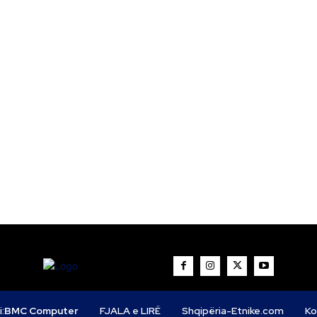
i:
BMC Computer
FJALA e LIRË
Shqipëria-Etnike.com
Ko