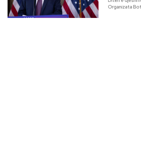
Ditën e djeshme
Organizata Botë