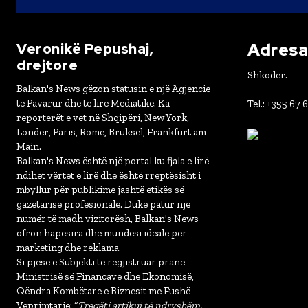
Adresa 
Veronikë Pepushaj,
drejtore
Shkoder.
Balkan's News gëzon statusin e një Agjencie
të Pavarur dhe të lirë Mediatike. Ka
Tel.: +355 67 
reporterët e vet në Shqipëri, New York,
Londër, Paris, Romë, Bruksel, Frankfurt am
Main.
Balkan's News është një portal ku fjala e lirë
ndihet vërtet e lirë dhe është rreptësisht i
mbyllur për publikime jashtë etikës së
gazetarisë profesionale. Duke patur një
numër të madh vizitorësh, Balkan's News
ofron hapësira dhe mundësi ideale për
marketing dhe reklama.
Si pjesë e Subjekti të regjistruar pranë
Ministrisë së Financave dhe Ekonomisë,
Qëndra Kombëtare e Biznesit me Fushë
Veprimtarie: “
Tregëti artikuj të ndryshëm,