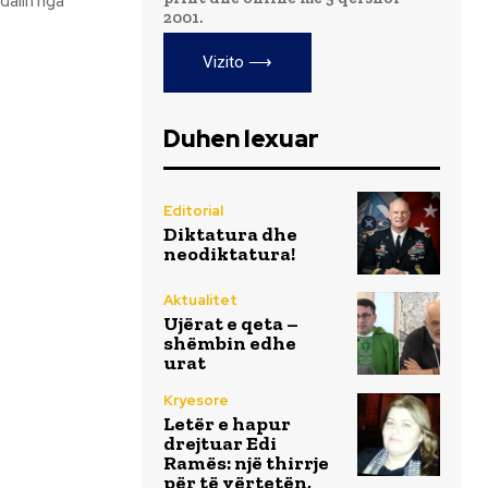
dalin nga
2001.
Vizito ⟶
Duhen lexuar
Editorial
Diktatura dhe
neodiktatura!
Aktualitet
Ujërat e qeta –
shëmbin edhe
urat
Kryesore
Letër e hapur
drejtuar Edi
Ramës: një thirrje
për të vërtetën,