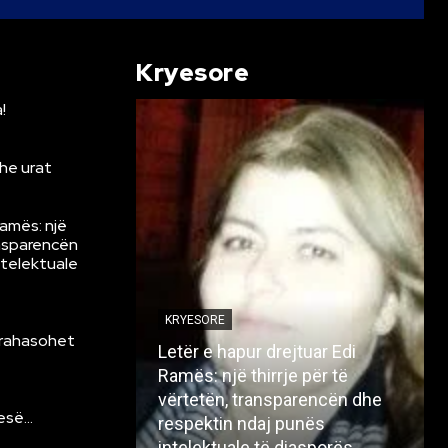
Kryesore
!
he urat
Ramës: një
ansparencën
ntelektuale
KRYESORE
krahasohet
Letër e hapur drejtuar Edi
Ramës: një thirrje për të
vërtetën, transparencën dhe
resë…
respektin ndaj punës
intelektuale të diasporës