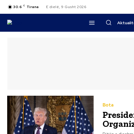
C
30.6
Tirana
E dielë, 9 Gusht 2026
Aktuali
Bota
Preside
Organiz