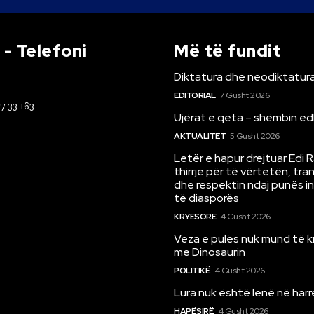
- Telefoni
Më të fundit
Diktatura dhe neodiktatura
EDITORIAL
7 Gusht 2026
67 33 163
Ujërat e qeta – shëmbin ed
AKTUALITET
5 Gusht 2026
Letër e hapur drejtuar Edi 
thirrje për të vërtetën, tr
dhe respektin ndaj punës i
të diasporës
KRYESORE
4 Gusht 2026
Veza e pulës nuk mund të 
me Dinosaurin
POLITIKË
4 Gusht 2026
Lura nuk është lënë në har
HAPËSIRË
4 Gusht 2026