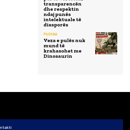
transparencën
dhe respektin
ndaj punës
intelektuale të
diasporës
Politikë
Veza e pulës nuk
mund të
krahasohet me
Dinosaurin
ntakti