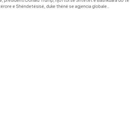
, presidenti Donald Trump, njoftoi se Shtetet e Bashkuara do të 
rore e Shëndetësisë, duke thënë se agjencia globale...