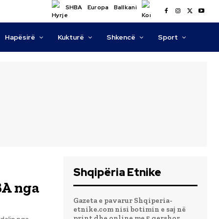
SHBA
Europa
Ballkani
Hapësirë
Kukturë
Shkencë
Sport
Shqipëria Etnike
BA nga
Gazeta e pavarur Shqiperia-
etnike.com nisi botimin e saj në
print dhe online me 5 qershor