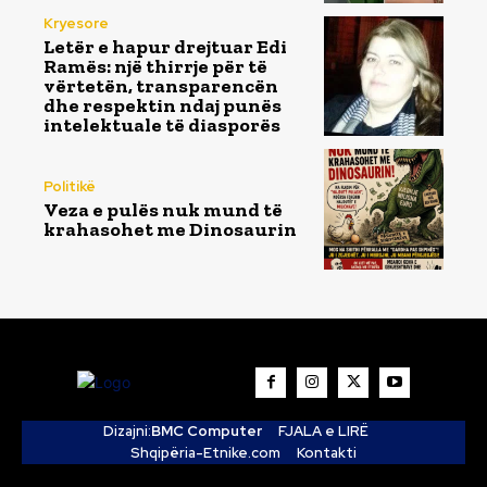
Kryesore
Letër e hapur drejtuar Edi
Ramës: një thirrje për të
vërtetën, transparencën
dhe respektin ndaj punës
intelektuale të diasporës
Politikë
Veza e pulës nuk mund të
krahasohet me Dinosaurin
Dizajni:
BMC Computer
FJALA e LIRË
Shqipëria-Etnike.com
Kontakti