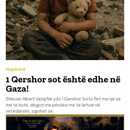
Hapësirë
1 Qershor sot është edhe në
Gaza!
Shkruan Albert Vataj Në çdo 1 Qershor, bota flet me një zë
më të butë, dëgjon me përulësi më të lartuar në
vetëdijësim, zgjohet së...