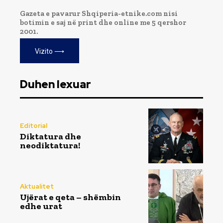
Gazeta e pavarur Shqiperia-etnike.com nisi
botimin e saj në print dhe online me 5 qershor
2001.
Vizito ⟶
Duhen lexuar
Editorial
Diktatura dhe
neodiktatura!
Aktualitet
Ujërat e qeta – shëmbin
edhe urat