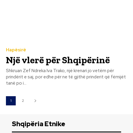
Hapësirë
Një vlerë për Shqipërinë
Shkruan Zef Ndreka Iva Trako, një krenari jo vetëm për
prindërit e saj, por edhe për ne të gjithë prinderit që fëmijët
tanë po i...
1
2
Shqipëria Etnike