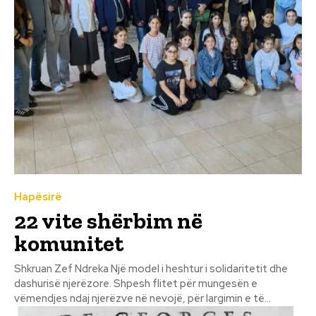
Hapësirë
22 vite shërbim në
komunitet
Shkruan Zef Ndreka Një model i heshtur i solidaritetit dhe
dashurisë njerëzore. Shpesh flitet për mungesën e
vëmendjes ndaj njerëzve në nevojë, për largimin e të...