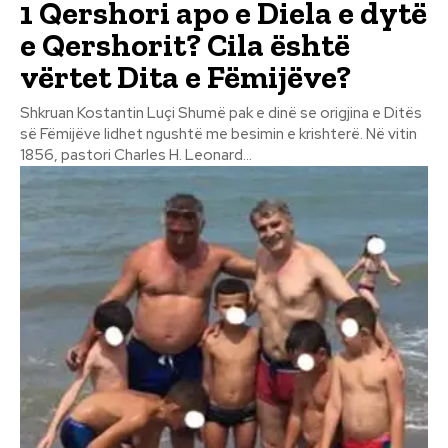
1 Qershori apo e Diela e dytë
e Qershorit? Cila është
vërtet Dita e Fëmijëve?
Shkruan Kostantin Luçi Shumë pak e dinë se origjina e Ditës
së Fëmijëve lidhet ngushtë me besimin e krishterë. Në vitin
1856, pastori Charles H. Leonard...