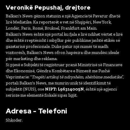
Veronikë Pepushaj, drejtore
Balkan's News gëzon statusin e një Agjencie të Pavarur dhe të
lirë Mediatike. Ka reporterët e vet në Shqipëri, New York,
Londër, Paris, Romë, Bruksel, Frankfurt am Main.
Balkan's News është një portal ku fjala e lirë ndihet vërtet e lirë
dhe është rreptësisht i mbyllur për publikime jashtë etikës së
gazetarisë profesionale. Duke patur një numër të madh
vizitorësh, Balkan's News ofron hapësira dhe mundësi ideale
për marketing dhe reklama.
Si pjesë e Subjekti të regjistruar pranë Ministrisë së Financave
dhe Ekonomisë, Qëndra Kombëtare e Biznesit me Fushë
Veprimtarie: “
Tregëti artikuj të ndryshëm, shërbime mediatike
”,
portali Balkan's News, me numrin unik të identifikimit të
subjektit (NUIS), ose
NIPT: L96314005N
, është një agjenci
serioze me elementë fiskalë sipas ligjit.
Adresa - Telefoni
Shkoder.