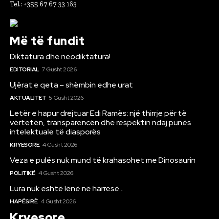
Tel.: +355 67 67 33 163
Më të fundit
Diktatura dhe neodiktatura!
EDITORIAL
7 Gusht 2026
Ujërat e qeta – shëmbin edhe urat
AKTUALITET
5 Gusht 2026
Letër e hapur drejtuar Edi Ramës: një thirrje për të
vërtetën, transparencën dhe respektin ndaj punës
intelektuale të diasporës
KRYESORE
4 Gusht 2026
Veza e pulës nuk mund të krahasohet me Dinosaurin
POLITIKË
4 Gusht 2026
Lura nuk është lënë në harresë…
HAPËSIRË
4 Gusht 2026
Kryesore