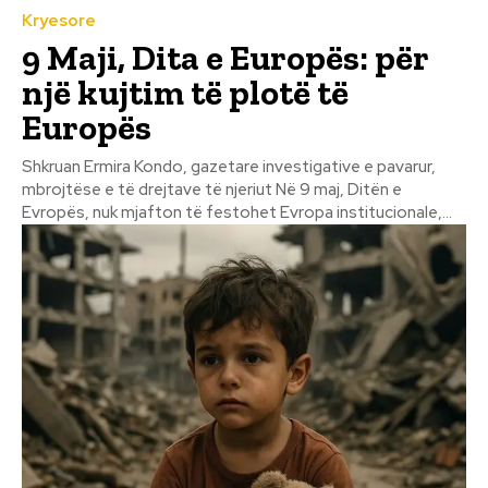
Kryesore
9 Maji, Dita e Europës: për
një kujtim të plotë të
Europës
Shkruan Ermira Kondo, gazetare investigative e pavarur,
mbrojtëse e të drejtave të njeriut Në 9 maj, Ditën e
Evropës, nuk mjafton të festohet Evropa institucionale,...