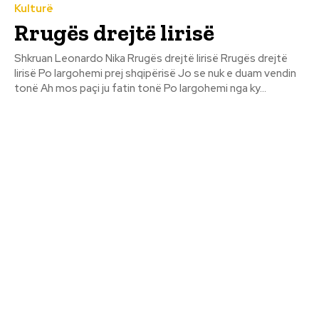
Kulturë
Rrugës drejtë lirisë
Shkruan Leonardo Nika Rrugës drejtë lirisë Rrugës drejtë
lirisë Po largohemi prej shqipërisë Jo se nuk e duam vendin
tonë Ah mos paçi ju fatin tonë Po largohemi nga ky...