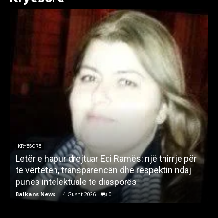
KRYESORE
Letër e hapur drejtuar Edi Ramës: një thirrje për
A
të vërtetën, transparencën dhe respektin ndaj
punës intelektuale të diasporës
p
Balkans News
-
4 Gusht 2026
0
B