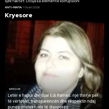
sjell faktet: Dosja ka elemente korrupsioni
ANTI-MAFIA
1 Gusht 2026
Kryesore
KRYESORE
Letër e hapur drejtuar Edi Ramës: një thirrje për
A
të vërtetën, transparencën dhe respektin ndaj
punës intelektuale të diasporës
p