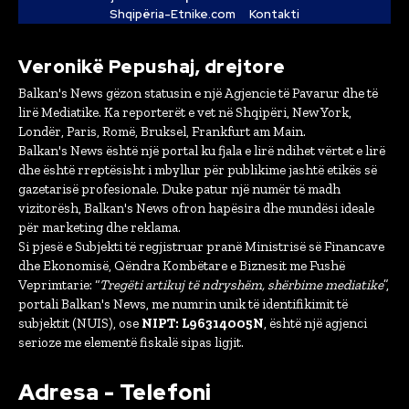
Shqipëria-Etnike.com
Kontakti
Veronikë Pepushaj, drejtore
Balkan's News gëzon statusin e një Agjencie të Pavarur dhe të
lirë Mediatike. Ka reporterët e vet në Shqipëri, New York,
Londër, Paris, Romë, Bruksel, Frankfurt am Main.
Balkan's News është një portal ku fjala e lirë ndihet vërtet e lirë
dhe është rreptësisht i mbyllur për publikime jashtë etikës së
gazetarisë profesionale. Duke patur një numër të madh
vizitorësh, Balkan's News ofron hapësira dhe mundësi ideale
për marketing dhe reklama.
Si pjesë e Subjekti të regjistruar pranë Ministrisë së Financave
dhe Ekonomisë, Qëndra Kombëtare e Biznesit me Fushë
Veprimtarie: “
Tregëti artikuj të ndryshëm, shërbime mediatike
”,
portali Balkan's News, me numrin unik të identifikimit të
subjektit (NUIS), ose
NIPT: L96314005N
, është një agjenci
serioze me elementë fiskalë sipas ligjit.
Adresa - Telefoni