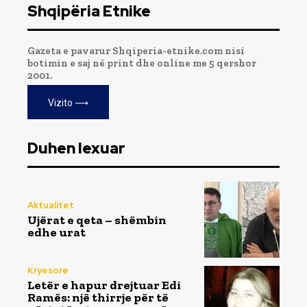
Shqipëria Etnike
Gazeta e pavarur Shqiperia-etnike.com nisi
botimin e saj në print dhe online me 5 qershor
2001.
Vizito ⟶
Duhen lexuar
Aktualitet
Ujërat e qeta – shëmbin
edhe urat
Kryesore
Letër e hapur drejtuar Edi
Ramës: një thirrje për të