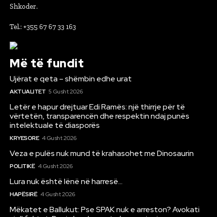
Shkoder.
Tel.: +355 67 67 33 163
Më të fundit
Ujërat e qeta – shëmbin edhe urat
AKTUALITET
5 Gusht 2026
Letër e hapur drejtuar Edi Ramës: një thirrje për të
vërtetën, transparencën dhe respektin ndaj punës
intelektuale të diasporës
KRYESORE
4 Gusht 2026
Veza e pulës nuk mund të krahasohet me Dinosaurin
POLITIKË
4 Gusht 2026
Lura nuk është lënë në harresë…
HAPËSIRË
4 Gusht 2026
Mëkatet e Ballukut: Pse SPAK nuk e arreston? Avokati