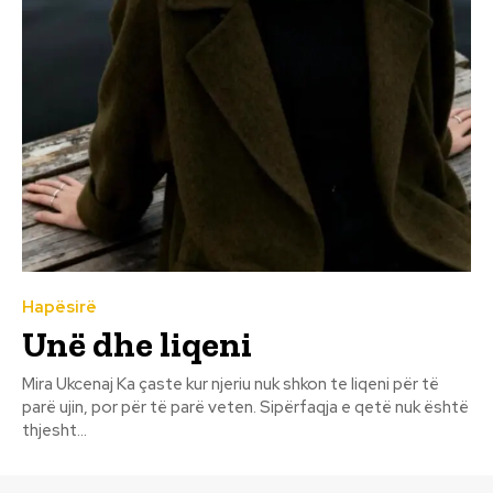
Hapësirë
Unë dhe liqeni
Mira Ukcenaj Ka çaste kur njeriu nuk shkon te liqeni për të
parë ujin, por për të parë veten. Sipërfaqja e qetë nuk është
thjesht...