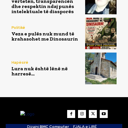
vërtetën, transparencën
dhe respektin ndaj punës
intelektuale të diasporës
Politikë
Veza e pulës nuk mund të
krahasohet me Dinosaurin
Hapësirë
Lura nuk është lënë në
harresë…
Dizajni:
BMC Computer
FJALA e LIRË