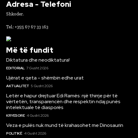
Adresa - Telefoni
Shkoder.
Tel.: +355 67 67 33 163
Më të fundit
Diktatura dhe neodiktatura!
EDITORIAL
7 Gusht 2026
Ujërat e qeta – shëmbin edhe urat
AKTUALITET
5 Gusht 2026
Letër e hapur drejtuar Edi Ramës: një thirrje për të
vërtetën, transparencën dhe respektin ndaj punës
intelektuale të diasporës
KRYESORE
4 Gusht 2026
Veza e pulës nuk mund të krahasohet me Dinosaurin
POLITIKË
4 Gusht 2026