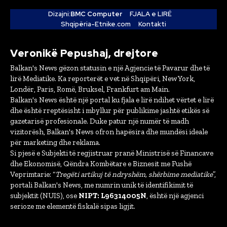
Dizajni:
BMC Computer
FJALA e LIRË
Shqipëria-Etnike.com
Kontakti
Veronikë Pepushaj, drejtore
Balkan's News gëzon statusin e një Agjencie të Pavarur dhe të
lirë Mediatike. Ka reporterët e vet në Shqipëri, New York,
Londër, Paris, Romë, Bruksel, Frankfurt am Main.
Balkan's News është një portal ku fjala e lirë ndihet vërtet e lirë
dhe është rreptësisht i mbyllur për publikime jashtë etikës së
gazetarisë profesionale. Duke patur një numër të madh
vizitorësh, Balkan's News ofron hapësira dhe mundësi ideale
për marketing dhe reklama.
Si pjesë e Subjekti të regjistruar pranë Ministrisë së Financave
dhe Ekonomisë, Qëndra Kombëtare e Biznesit me Fushë
Veprimtarie: “
Tregëti artikuj të ndryshëm, shërbime mediatike
”,
portali Balkan's News, me numrin unik të identifikimit të
subjektit (NUIS), ose
NIPT: L96314005N
, është një agjenci
serioze me elementë fiskalë sipas ligjit.