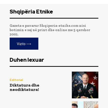
Shqipëria Etnike
Gazeta e pavarur Shqiperia-etnike.com nisi
botimin e saj në print dhe online me 5 qershor
2001.
Vizito ⟶
Duhen lexuar
Editorial
Diktatura dhe
neodiktatura!