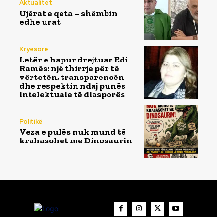
Aktualitet
Ujërat e qeta – shëmbin
edhe urat
Kryesore
Letër e hapur drejtuar Edi
Ramës: një thirrje për të
vërtetën, transparencën
dhe respektin ndaj punës
intelektuale të diasporës
Politikë
Veza e pulës nuk mund të
krahasohet me Dinosaurin