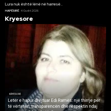
Lura nuk është lënë në harresë…
HAPËSIRË
4 Gusht 2026
Kryesore
KRYESORE
Letër e hapur drejtuar Edi Ramës: një thirrje për
A
të vërtetën, transparencën dhe respektin ndaj