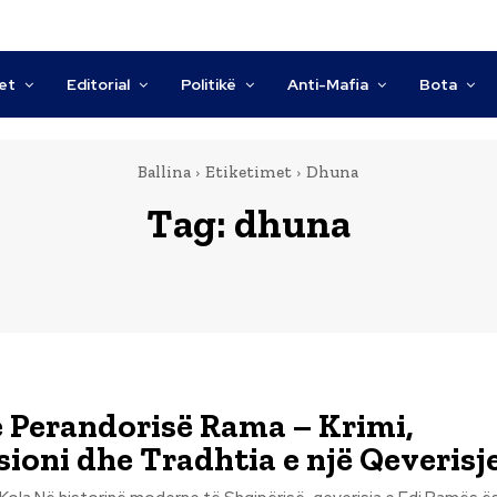
tet
Editorial
Politikë
Anti-Mafia
Bota
Ballina
Etiketimet
Dhuna
Tag:
dhuna
 Perandorisë Rama – Krimi,
ioni dhe Tradhtia e një Qeverisj