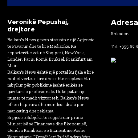
Adresa 
Veronikë Pepushaj,
drejtore
Shkoder.
Balkan's News gëzon statusin e një Agjencie
të Pavarur dhe të lirë Mediatike. Ka
Tel.: +355 67 
reporterët e vet në Shqipëri, New York,
Londër, Paris, Romë, Bruksel, Frankfurt am
Main.
Balkan's News është një portal ku fjala e lirë
ndihet vërtet e lirë dhe është rreptësisht i
mbyllur për publikime jashtë etikës së
gazetarisë profesionale. Duke patur një
numër të madh vizitorësh, Balkan's News
ofron hapësira dhe mundësi ideale për
marketing dhe reklama.
Si pjesë e Subjekti të regjistruar pranë
Ministrisë së Financave dhe Ekonomisë,
Qëndra Kombëtare e Biznesit me Fushë
Veprimtarie: “
Tregëti artikuj të ndryshëm,