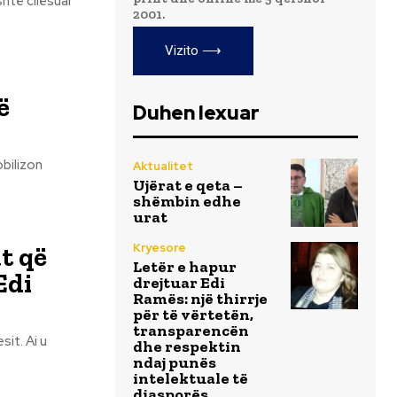
2001.
Vizito ⟶
ë
Duhen lexuar
bilizon
Aktualitet
Ujërat e qeta –
shëmbin edhe
urat
Kryesore
t që
Letër e hapur
Edi
drejtuar Edi
Ramës: një thirrje
për të vërtetën,
transparencën
 Ai u
dhe respektin
ndaj punës
intelektuale të
diasporës