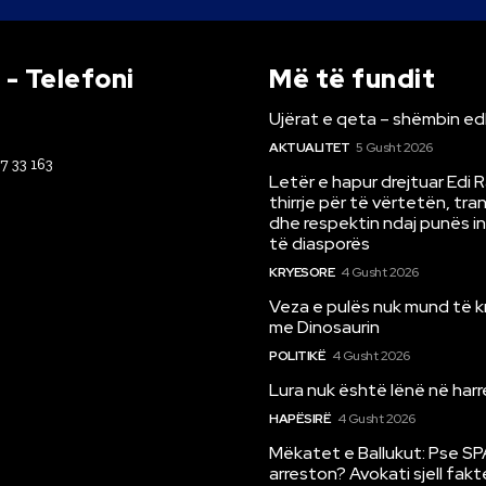
- Telefoni
Më të fundit
Ujërat e qeta – shëmbin ed
AKTUALITET
5 Gusht 2026
67 33 163
Letër e hapur drejtuar Edi 
thirrje për të vërtetën, tr
dhe respektin ndaj punës i
të diasporës
KRYESORE
4 Gusht 2026
Veza e pulës nuk mund të 
me Dinosaurin
POLITIKË
4 Gusht 2026
Lura nuk është lënë në har
HAPËSIRË
4 Gusht 2026
Mëkatet e Ballukut: Pse SP
arreston? Avokati sjell fakt