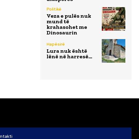
Politikë
Veza e pulës nuk
mund të
krahasohet me
Dinosaurin
Hapësirë
Lura nuk është
lënë në harresë…
ntakti