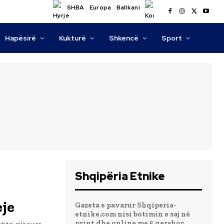
SHBA
Europa
Ballkani
Hapësirë
Kukturë
Shkencë
Sport
Shqipëria Etnike
eje
Gazeta e pavarur Shqiperia-
etnike.com nisi botimin e saj në
print dhe online me 5 qershor