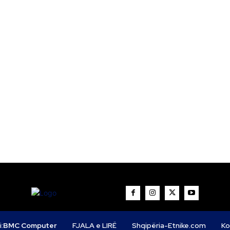
i:
BMC Computer
FJALA e LIRË
Shqipëria-Etnike.com
Ko