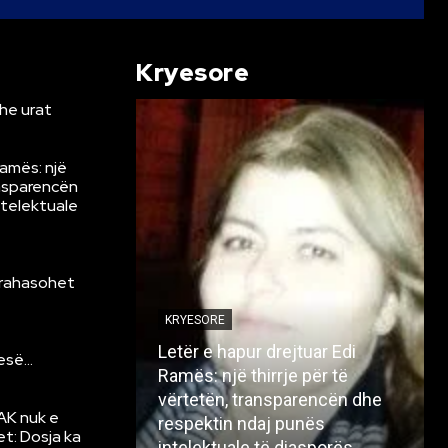
Kryesore
he urat
Ramës: një
ansparencën
ntelektuale
krahasohet
KRYESORE
Letër e hapur drejtuar Edi
resë…
Ramës: një thirrje për të
vërtetën, transparencën dhe
AK nuk e
respektin ndaj punës
et: Dosja ka
intelektuale të diasporës