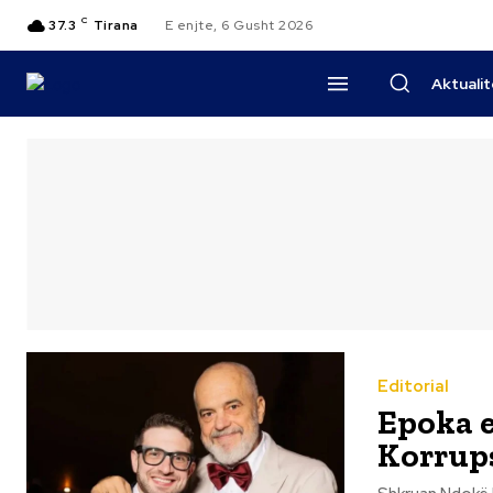
C
37.3
Tirana
E enjte, 6 Gusht 2026
Aktuali
Editorial
Epoka e
Korrups