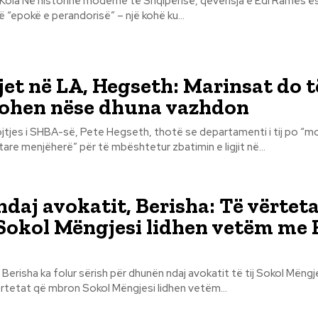
 Ramës është cilësuar
një “epokë e perandorisë” – një kohë ku...
jet në LA, Hegseth: Marinsat do t
zohen nëse dhuna vazhdon
ojtjes i SHBA-së, Pete Hegseth, thotë se departamenti i tij po “mo
e menjëherë” për të mbështetur zbatimin e ligjit në...
daj avokatit, Berisha: Të vërteta
okol Mëngjesi lidhen vetëm me 
Berisha ka folur sërish për dhunën ndaj avokatit të tij Sokol Mëngjesit.
rtetat që mbron Sokol Mëngjesi lidhen vetëm...