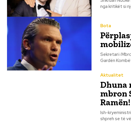
Shkruan Ndokë Kola Në historinë moderne të Shqipërisë, qeverisja e Edi
nga kritikët si 
Bota
Përplas
mobili
Sekretari i Mbr
Gardën Kombëtar
Aktualitet
Dhuna n
mbron S
Ramën!
Ish-kryeministri 
shpreh se të vë