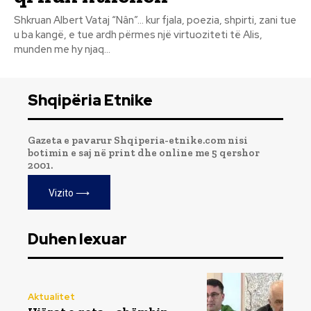
Shkruan Albert Vataj “Nân”... kur fjala, poezia, shpirti, zani tue
u ba kangë, e tue ardh përmes një virtuoziteti të Alis,
munden me hy njaq...
Shqipëria Etnike
Gazeta e pavarur Shqiperia-etnike.com nisi
botimin e saj në print dhe online me 5 qershor
2001.
Vizito ⟶
Duhen lexuar
Aktualitet