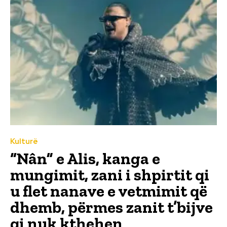
Kulturë
“Nân” e Alis, kanga e
mungimit, zani i shpirtit qi
u flet nanave e vetmimit që
dhemb, përmes zanit t’bijve
qi nuk kthehen