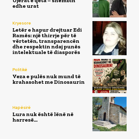
Ujërat e qeta – shëmbin
edhe urat
Kryesore
Letër e hapur drejtuar Edi
Ramës: një thirrje për të
vërtetën, transparencën
dhe respektin ndaj punës
intelektuale të diasporës
Politikë
Veza e pulës nuk mund të
krahasohet me Dinosaurin
Hapësirë
Lura nuk është lënë në
harresë…