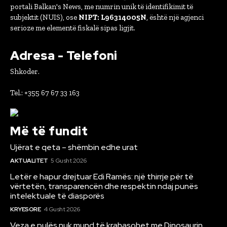
portali Balkan's News, me numrin unik të identifikimit të
subjektit (NUIS), ose
NIPT: L96314005N
, është një agjenci
serioze me elementë fiskalë sipas ligjit.
Adresa - Telefoni
Shkoder.
Tel.: +355 67 67 33 163
Më të fundit
Ujërat e qeta – shëmbin edhe urat
AKTUALITET
5 Gusht 2026
Letër e hapur drejtuar Edi Ramës: një thirrje për të
vërtetën, transparencën dhe respektin ndaj punës
intelektuale të diasporës
KRYESORE
4 Gusht 2026
Veza e pulës nuk mund të krahasohet me Dinosaurin