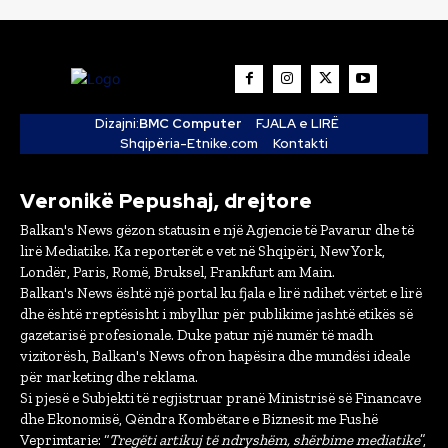
Dizajni:
BMC Computer
FJALA e LIRË
Shqipëria-Etnike.com
Kontakti
Veronikë Pepushaj, drejtore
Balkan's News gëzon statusin e një Agjencie të Pavarur dhe të
lirë Mediatike. Ka reporterët e vet në Shqipëri, New York,
Londër, Paris, Romë, Bruksel, Frankfurt am Main.
Balkan's News është një portal ku fjala e lirë ndihet vërtet e lirë
dhe është rreptësisht i mbyllur për publikime jashtë etikës së
gazetarisë profesionale. Duke patur një numër të madh
vizitorësh, Balkan's News ofron hapësira dhe mundësi ideale
për marketing dhe reklama.
Si pjesë e Subjekti të regjistruar pranë Ministrisë së Financave
dhe Ekonomisë, Qëndra Kombëtare e Biznesit me Fushë
Veprimtarie: “
Tregëti artikuj të ndryshëm, shërbime mediatike
”,