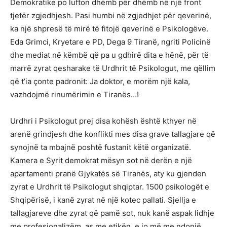
Demokratike po lufton dhëmb për dhëmb në një front
tjetër zgjedhjesh. Pasi humbi në zgjedhjet për qeverinë,
ka një shpresë të mirë të fitojë qeverinë e Psikologëve.
Eda Grimci, Kryetare e PD, Dega 9 Tiranë, ngriti Policinë
dhe mediat në këmbë që pa u gdhirё dita e hënë, për të
marrë zyrat qesharake të Urdhrit të Psikologut, me qëllim
që t’ia çonte padronit: Ja doktor, e morëm një kala,
vazhdojmë rinumërimin e Tiranës…!
Urdhri i Psikologut prej disa kohësh është kthyer në
arenë grindjesh dhe konflikti mes disa grave tallagjare që
synojnë ta mbajnë poshtë fustanit këtë organizatë.
Kamera e Syrit demokrat mësyn sot në derën e një
apartamenti pranë Gjykatës së Tiranës, aty ku gjenden
zyrat e Urdhrit të Psikologut shqiptar. 1500 psikologët e
Shqipërisë, i kanë zyrat në një kotec pallati. Sjellja e
tallagjareve dhe zyrat që pamë sot, nuk kanë aspak lidhje
me profesionalizëm, as me etikën, e jo më me ndonjë