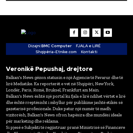
Dizajni:
BMC Computer
FJALA e LIRË
Shqipëria-Etnike.com
Kontakti
Veronikë Pepushaj, drejtore
Balkan's News gëzon statusin e një Agjencie të Pavarur dhe të
lirë Mediatike. Ka reporterët e vet në Shqipëri, New York,
Londër, Paris, Romë, Bruksel, Frankfurt am Main.
Balkan's News është një portal ku fjala e lirë ndihet vërtet e lirë
dhe është rreptësisht i mbyllur për publikime jashtë etikës së
gazetarisë profesionale. Duke patur një numër të madh
vizitorësh, Balkan's News ofron hapësira dhe mundësi ideale
për marketing dhe reklama.
Si pjesë e Subjekti të regjistruar pranë Ministrisë së Financave