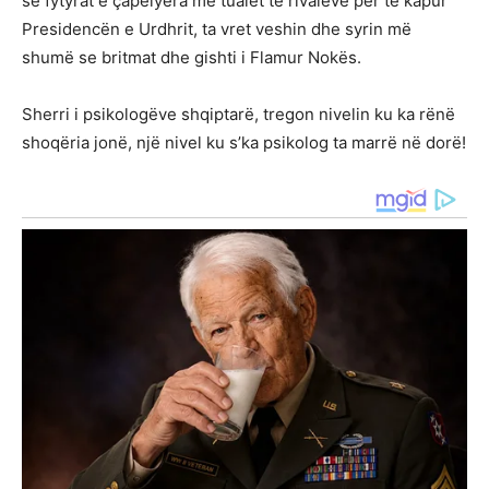
se fytyrat e çapëlyera me tualet të rivaleve për të kapur
Presidencën e Urdhrit, ta vret veshin dhe syrin më
shumë se britmat dhe gishti i Flamur Nokës.
Sherri i psikologëve shqiptarë, tregon nivelin ku ka rënë
shoqëria jonë, një nivel ku s’ka psikolog ta marrë në dorë!