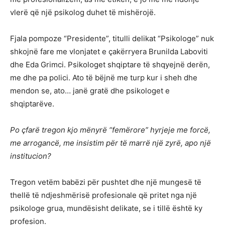
vlerë që një psikolog duhet të mishërojë.
Fjala pompoze “Presidente”, titulli delikat “Psikologe” nuk
shkojnë fare me vlonjatet e ҫakërryera Brunilda Laboviti
dhe Eda Grimci. Psikologet shqiptare të shqyejnë derën,
me dhe pa polici. Ato të bëjnë me turp kur i sheh dhe
mendon se, ato… janë gratë dhe psikologet e
shqiptarëve.
Po çfarë tregon kjo mënyrë “femërore” hyrjeje me forcë,
me arrogancë, me insistim për të marrë një zyrë, apo një
institucion?
Tregon vetëm babëzi për pushtet dhe një mungesë të
thellë të ndjeshmërisë profesionale që pritet nga një
psikologe grua, mundësisht delikate, se i tillë është ky
profesion.