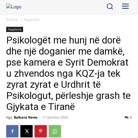
Ballina
Hapësirë
Hapësirë
Psikologët me hunj në dorë
dhe një doganier me damkë,
pse kamera e Syrit Demokrat
u zhvendos nga KQZ-ja tek
zyrat zyrat e Urdhrit të
Psikologut, përleshje grash te
Gjykata e Tiranë
Nga
Balkans News
-
11 Qershor 2025
0