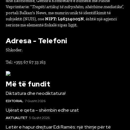
dhe Ekonomisë, Qëndra Kombëtare e Biznesit me Fushë
Veprimtarie: “
Tregëti artikuj të ndryshëm, shërbime mediatike
”,
portali Balkan's News, me numrin unik të identifikimit të
subjektit (NUIS), ose
NIPT: L96314005N
, është një agjenci
serioze me elementë fiskalë sipas ligjit.
Adresa - Telefoni
Shkoder.
Tel.: +355 67 67 33 163
Më të fundit
Diktatura dhe neodiktatura!
EDITORIAL
7 Gusht 2026
Ujërat e qeta – shëmbin edhe urat
AKTUALITET
5 Gusht 2026
Letër e hapur drejtuar Edi Ramës: një thirrje për të