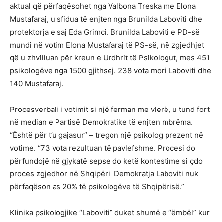
aktual që përfaqësohet nga Valbona Treska me Elona
Mustafaraj, u sfidua të enjten nga Brunilda Laboviti dhe
protektorja e saj Eda Grimci. Brunilda Laboviti e PD-së
mundi në votim Elona Mustafaraj të PS-së, në zgjedhjet
që u zhvilluan për kreun e Urdhrit të Psikologut, mes 451
psikologëve nga 1500 gjithsej. 238 vota mori Laboviti dhe
140 Mustafaraj.
Procesverbali i votimit si një ferman me vlerë, u tund fort
në median e Partisë Demokratike të enjten mbrëma.
“Është për t’u gajasur” – tregon një psikolog prezent në
votime. “73 vota rezultuan të pavlefshme. Procesi do
përfundojë në gjykatë sepse do ketë kontestime si çdo
proces zgjedhor në Shqipëri. Demokratja Laboviti nuk
përfaqëson as 20% të psikologëve të Shqipërisë.”
Klinika psikologjike “Laboviti” duket shumë e “ëmbël” kur