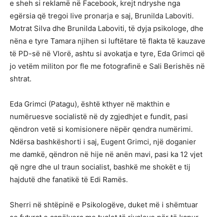
e sheh si reklamë në Facebook, krejt ndryshe nga
egërsia që tregoi live pronarja e saj, Brunilda Laboviti.
Motrat Silva dhe Brunilda Laboviti, të dyja psikologe, dhe
nëna e tyre Tamara njihen si luftëtare të flakta të kauzave
të PD-së në Vlorë, ashtu si avokatja e tyre, Eda Grimci që
jo vetëm militon por fle me fotografinë e Sali Berishës në
shtrat.
Eda Grimci (Patagu), është kthyer në makthin e
numëruesve socialistë në dy zgjedhjet e fundit, pasi
qëndron vetë si komisionere nëpër qendra numërimi.
Ndërsa bashkëshorti i saj, Eugent Grimci, një doganier
me damkë, qëndron në hije në anën mavi, pasi ka 12 vjet
që ngre dhe ul traun socialist, bashkë me shokët e tij
hajdutë dhe fanatikë të Edi Ramës.
Sherri në shtëpinë e Psikologëve, duket më i shëmtuar