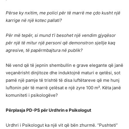
Përse ky nxitim, me polici për të marrë me çdo kusht një
karrige në një kotec pallati?
Për më tepër, si mund t’i besohet një vendim gjyqësor
për një të mitur një personi që demonstron sjellje kaq
agresive, të papërmbajtura në publik?
Në vend që të jepnin shembullin e grave elegante që janë
veçanërisht dinjitoze dhe induktojnë maturi e qetësi, sot
pamë një pamje të trishtë të disa luftëtareve që me hunj
luftonin për të marrë çelësat e një zyre 100 m². Këta janë
komuniteti i psikologëve?
Përplasja PD-PS për Urdhrin e Psikologut
Urdhri i Psikologut ka një vit që bën zhurmë. “Pushteti”