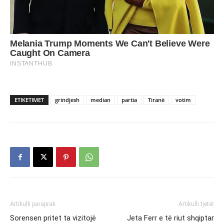
ETIKETIMET
grindjesh
median
partia
Tiranë
votim
Artikulli paraprak
Artikulli tjetër
Sorensen pritet ta vizitojë
Jeta Ferr e të riut shqiptar