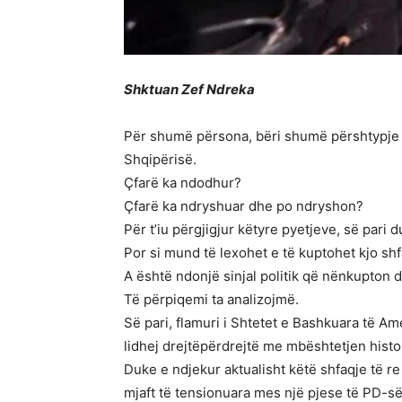
Shktuan Zef Ndreka
Për shumë përsona, bëri shumë përshtypje he
Shqipërisë.
Çfarë ka ndodhur?
Çfarë ka ndryshuar dhe po ndryshon?
Për t’iu përgjigjur këtyre pyetjeve, së pari 
Por si mund të lexohet e të kuptohet kjo shf
A është ndonjë sinjal politik që nënkupton
Të përpiqemi ta analizojmë.
Së pari, flamuri i Shtetet e Bashkuara të A
lidhej drejtëpërdrejtë me mbështetjen hist
Duke e ndjekur aktualisht këtë shfaqje të re
mjaft të tensionuara mes një pjese të PD-së