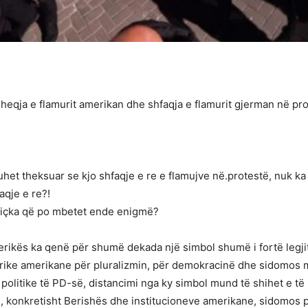
qja e flamurit amerikan dhe shfaqja e flamurit gjerman në prot
duhet theksuar se kjo shfaqje e re e flamujve në.protestë, nuk ka
aqje e re?!
 diçka që po mbetet ende enigmë?
merikës ka qenë për shumë dekada një simbol shumë i fortë legjit
orike amerikane për pluralizmin, për demokracinë dhe sidomos 
 politike të PD-së, distancimi nga ky simbol mund të shihet e të
, konkretisht Berishës dhe institucioneve amerikane, sidomos pas