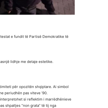
estat e fundit të Partisë Demokratike të
 asnjë lidhje me detaje estetike.
imiteti për opozitën shqiptare. Ai simbol
me periudhën pas viteve ’90.
 interpretohet si reflektim i marrëdhënieve
 shpalljes “non grata” të tij nga