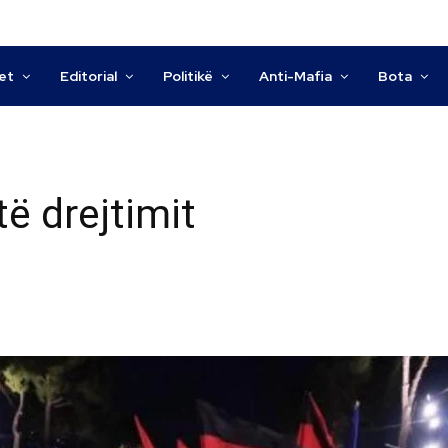
tet
Editorial
Politikë
Anti-Mafia
Bota
të drejtimit