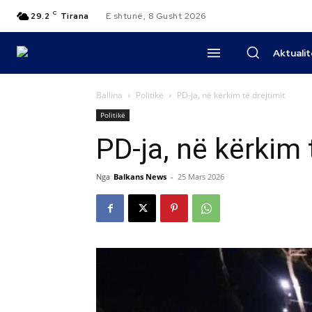
C
29.2
Tirana
E shtunë, 8 Gusht 2026
Aktuali
Ballina
Politikë
PD-ja, në kërkim të drejtimit
Politikë
PD-ja, në kërkim 
Nga
Balkans News
-
25 Mars 2026