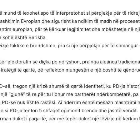
së mund të lexohet apo të interpretohet si përpjekje për të rid
Bashkimin Evropian dhe sigurisht ka ndikim të madh në proceset
ientim europian, për të kërkuar legjitimitet dhe mbështetje në nj
a kohë është Berisha.
ëvizje taktike e brendshme, pra si një përpjekje për të shmangu
l për elektoratin se diçka po ndryshon, pra nga aleanca tradicion
trategji të qartë, që reflekton mungesën e një boshti të qëndr
D-së, tregon një krizë shumë të qartë identiteti, ku PD-ja histori
një “gjuhë” të re për tu lidhur me partnerët ndërkombëtarë, pa
 e PD-së nuk është rastësi. Ai ndërrim është mesazh mashtrimi 
si PD-ja tenton ti shfaqet opinionit brenda dhe jashtë vendit.
man duket i paqartë, për më tepër duket një lëvizje në kërkim 