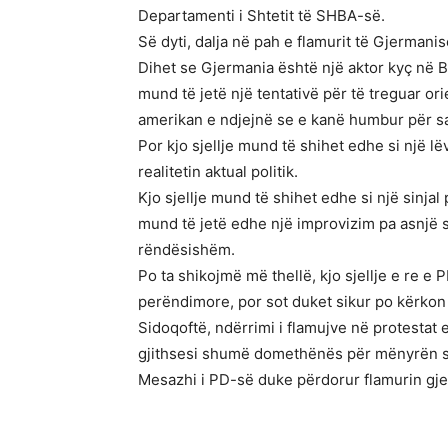
Departamenti i Shtetit të SHBA-së.
Së dyti, dalja në pah e flamurit të Gjermani
Dihet se Gjermania është një aktor kyç në 
mund të jetë një tentativë për të treguar or
amerikan e ndjejnë se e kanë humbur për s
Por kjo sjellje mund të shihet edhe si një l
realitetin aktual politik.
Kjo sjellje mund të shihet edhe si një sinja
mund të jetë edhe një improvizim pa asnjë s
rëndësishëm.
Po ta shikojmë më thellë, kjo sjellje e re e P
perëndimore, por sot duket sikur po kërkon 
Sidoqoftë, ndërrimi i flamujve në protestat
gjithsesi shumë domethënës për mënyrën se 
Mesazhi i PD-së duke përdorur flamurin gjer