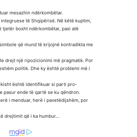
rejtuar mesazhin ndërkombëtar.
 integruese të Shqipërisë. Në këtë kuptim,
ë tjetër bosht ndërkombëtar, pasi atë
r simbole që mund të krijojnë kontradikta me
ale drejt një ripozicionimi më pragmatik. Por
ueshëm politik. Dhe ky është problemi më i
kisht është identifikuar si parti pro-
 e pasur ende të qartë se ku qëndron.
herë i menduar, herë i pavetëdijshëm, por
të drejtimit që i ka humbur…