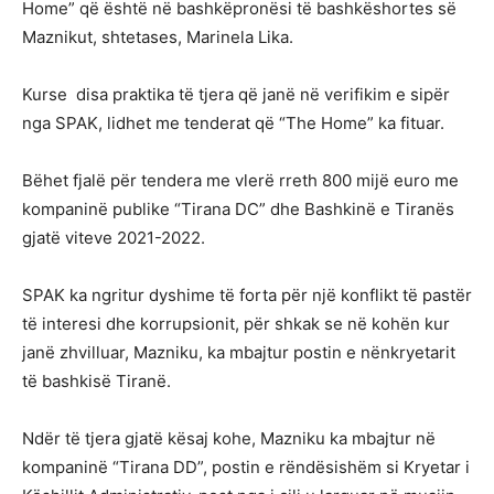
Home” që është në bashkëpronësi të bashkëshortes së
Maznikut, shtetases, Marinela Lika.
Kurse disa praktika të tjera që janë në verifikim e sipër
nga SPAK, lidhet me tenderat që “The Home” ka fituar.
Bëhet fjalë për tendera me vlerë rreth 800 mijë euro me
kompaninë publike “Tirana DC” dhe Bashkinë e Tiranës
gjatë viteve 2021-2022.
SPAK ka ngritur dyshime të forta për një konflikt të pastër
të interesi dhe korrupsionit, për shkak se në kohën kur
janë zhvilluar, Mazniku, ka mbajtur postin e nënkryetarit
të bashkisë Tiranë.
Ndër të tjera gjatë kësaj kohe, Mazniku ka mbajtur në
kompaninë “Tirana DD”, postin e rëndësishëm si Kryetar i