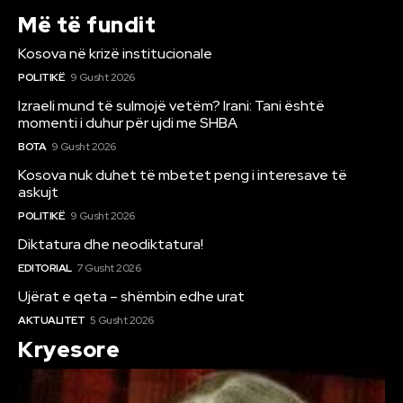
Më të fundit
Kosova në krizë institucionale
POLITIKË
9 Gusht 2026
Izraeli mund të sulmojë vetëm? Irani: Tani është
momenti i duhur për ujdi me SHBA
BOTA
9 Gusht 2026
Kosova nuk duhet të mbetet peng i interesave të
askujt
POLITIKË
9 Gusht 2026
Diktatura dhe neodiktatura!
EDITORIAL
7 Gusht 2026
Ujërat e qeta – shëmbin edhe urat
AKTUALITET
5 Gusht 2026
Kryesore