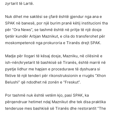
zyrtarit të Lartë.
Nuk dihet me saktësi se çfarë është gjendur nga ana e
SPAK në banesë, por një burim pranë këtij institucioni tha
për “Ora News”, se tashmë është në pritje të një dosje
tjetër kundër Arbjan Maznikut, e cila do transferohet për
moskompetencë nga prokuroria e Tiranës drejt SPAK.
Madje për llogari të kësaj dosje, Mazniku, në cilësinë e
ish-nën/kryetarit të bashkisë së Tiranës, është marrë në
pyetje lidhur me hapjen e procedurave të dyshuara si
fiktive të një tenderi për rikonstruksionin e rrugës “Xhon
Belushi” që ndodhet në zonën e “Freskut”.
Por tashmë nuk është vetëm kjo, pasi SPAK, ka
përqendruar hetimet ndaj Maznikut dhe tek disa praktika
tenderuse mes bashkisë së Tiranës dhe restorantit “The