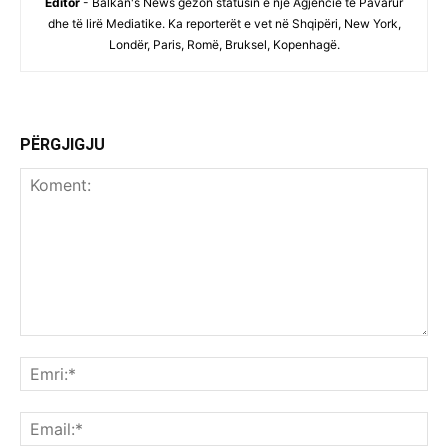
Editor
- Balkan's News gëzon statusin e një Agjencie të Pavarur
dhe të lirë Mediatike. Ka reporterët e vet në Shqipëri, New York,
Londër, Paris, Romë, Bruksel, Kopenhagë.
PËRGJIGJU