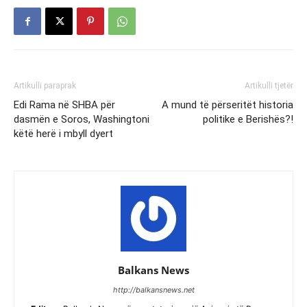
Artikulli paraprak
Artikulli tjetër
Edi Rama në SHBA për
A mund të përseritët historia
dasmën e Soros, Washingtoni
politike e Berishës?!
këtë herë i mbyll dyert
Balkans News
http://balkansnews.net