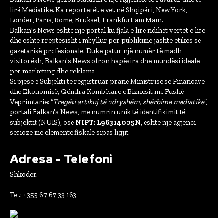
lirë Mediatike. Ka reporterët e vet në Shqipëri, New York,
Londër, Paris, Romë, Bruksel, Frankfurt am Main.
Balkan's News është një portal ku fjala e lirë ndihet vërtet e lirë
dhe është rreptësisht i mbyllur për publikime jashtë etikës së
gazetarisë profesionale. Duke patur një numër të madh
vizitorësh, Balkan's News ofron hapësira dhe mundësi ideale
për marketing dhe reklama.
Si pjesë e Subjekti të regjistruar pranë Ministrisë së Financave
dhe Ekonomisë, Qëndra Kombëtare e Biznesit me Fushë
Veprimtarie: “
Tregëti artikuj të ndryshëm, shërbime mediatike
”,
portali Balkan's News, me numrin unik të identifikimit të
subjektit (NUIS), ose
NIPT: L96314005N
, është një agjenci
serioze me elementë fiskalë sipas ligjit.
Adresa - Telefoni
Shkoder.
Tel.: +355 67 67 33 163