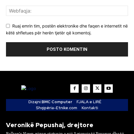
Ruaj emrin tim, postën elektronike dhe faqen e internetit në
këtë shfletues për herën tjetër që komentoj.
Dizajni:
BMC Computer
FJALA e LIRË
Shqipëria-Etnike.com
Kontakti
Veronikë Pepushaj, drejtore
Balkan's News gëzon statusin e një Agjencie të Pavarur dhe të