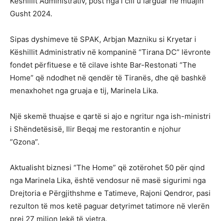
Këshillit Administrativ, post nga i cili u larguar në muajin
Gusht 2024.
Sipas dyshimeve të SPAK, Arbjan Mazniku si Kryetar i
Këshillit Administrativ në kompaninë “Tirana DC” lëvronte
fondet përfituese e të cilave ishte Bar-Restonati “The
Home” që ndodhet në qendër të Tiranës, dhe që bashkë
menaxhohet nga gruaja e tij, Marinela Lika.
Një skemë thuajse e qartë si ajo e ngritur nga ish-ministri
i Shëndetësisë, Ilir Beqaj me restorantin e njohur
“Gzona”.
Aktualisht biznesi “The Home” që zotërohet 50 për qind
nga Marinela Lika, është vendosur në masë sigurimi nga
Drejtoria e Përgjithshme e Tatimeve, Rajoni Qendror, pasi
rezulton të mos ketë paguar detyrimet tatimore në vlerën
prej 27 milion lekë të vjetra.