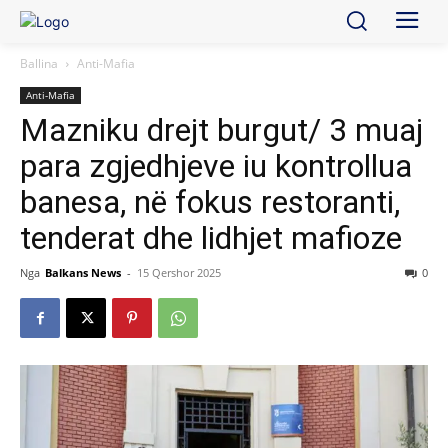
Ballina
Anti-Mafia
Anti-Mafia
Mazniku drejt burgut/ 3 muaj
para zgjedhjeve iu kontrollua
banesa, në fokus restoranti,
tenderat dhe lidhjet mafioze
Nga
Balkans News
-
15 Qershor 2025
0