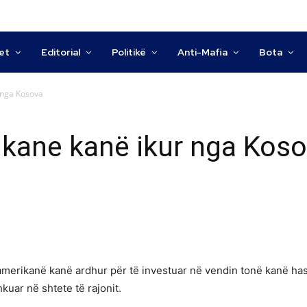
tet
Editorial
Politikë
Anti-Mafia
Bota
 nga Kosova
kane kanë ikur nga Kos
 amerikanë kanë ardhur për të investuar në vendin tonë kanë has
kuar në shtete të rajonit.