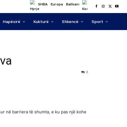
SHBA
Europa
Ballkani
Hapësirë
Kukturë
Shkencë
Sport
ova
0
ur në barriera të shumta, e ku pas një kohe