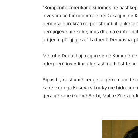
“Kompanitë amerikane sidomos në bashkëpun
investim në hidrocentrale në Dukagjin, në Kl
pengesa burokratike, për shembull ankesa që 
përgjigjeve me kohë, mos dhënia e informat
pritjen e përgjigjeve” ka thënë Deduashaj p
Më tutje Dedushaj tregon se në Komunën e Li
ndërprerë investimi dhe tash rasti është në
Sipas tij, ka shumë pengesa që kompanitë 
kanë ikur nga Kosova sikur ky me hidrocentr
tjera që kanë ikur në Serbi, Mal të Zi e vende