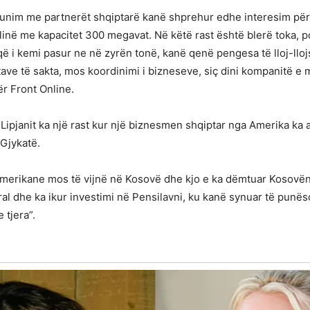
im me partnerët shqiptarë kanë shprehur edhe interesim për i
inë me kapacitet 300 megavat. Në këtë rast është blerë toka, po
i kemi pasur ne në zyrën tonë, kanë qenë pengesa të lloj-llojsh
ave të sakta, mos koordinimi i bizneseve, siç dini kompanitë
ër Front Online.
pjanit ka një rast kur një biznesmen shqiptar nga Amerika ka ard
 Gjykatë.
amerikane mos të vijnë në Kosovë dhe kjo e ka dëmtuar Kosovë
al dhe ka ikur investimi në Pensilavni, ku kanë synuar të punë
 tjera”.