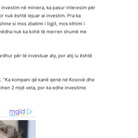
nvestim në miniera, ka pasur interesim për
r nuk është lejuar ai investim. Pra ka
me si mos zbatimi i ligjit, mos kthimi i
 e mëdha nuk ka kohë të merren shumë me
hur për të investuar aty, por atij iu është
n. “Ka kompani që kanë qenë në Kosovë dhe
sohen 2 mijë veta, por ka edhe investime