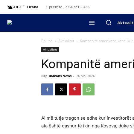
C
34.3
Tirana
E premte, 7 Gusht 2026
Aktuali
Ballina
Aktualitet
Kompanitë amerikane kanë ikur
Aktualitet
Kompanitë ameri
Nga
Balkans News
-
26 Maj 2024
Ai më tutje tregon se edhe kur investitorët
ata është dashur të ikin nga Kosova, duke sh