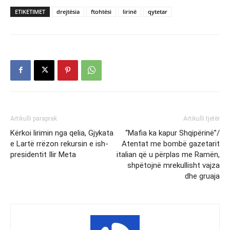
ETIKETIMET
drejtësia
ftohtësi
lirinë
qytetar
Artikulli paraprak
Artikulli tjetër
Kërkoi lirimin nga qelia, Gjykata
“Mafia ka kapur Shqipërinë”/
e Lartë rrëzon rekursin e ish-
Atentat me bombë gazetarit
presidentit Ilir Meta
italian që u përplas me Ramën,
shpëtojnë mrekullisht vajza
dhe gruaja