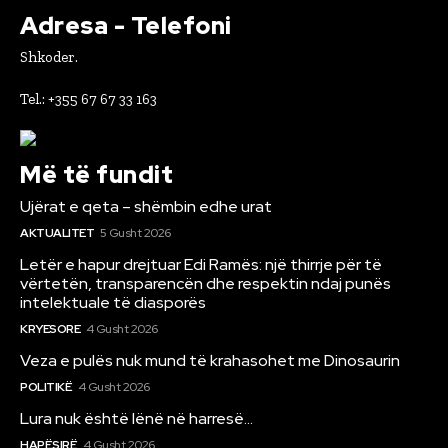
Adresa - Telefoni
Shkoder.
Tel.: +355 67 67 33 163
Më të fundit
Ujërat e qeta – shëmbin edhe urat
AKTUALITET
5 Gusht 2026
Letër e hapur drejtuar Edi Ramës: një thirrje për të
vërtetën, transparencën dhe respektin ndaj punës
intelektuale të diasporës
KRYESORE
4 Gusht 2026
Veza e pulës nuk mund të krahasohet me Dinosaurin
POLITIKË
4 Gusht 2026
Lura nuk është lënë në harresë…
HAPËSIRË
4 Gusht 2026