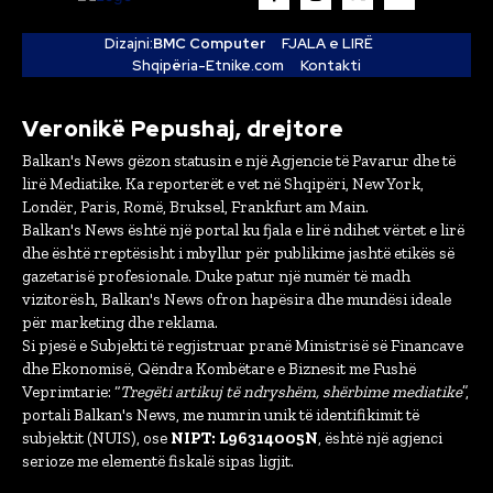
Dizajni:
BMC Computer
FJALA e LIRË
Shqipëria-Etnike.com
Kontakti
Veronikë Pepushaj, drejtore
Balkan's News gëzon statusin e një Agjencie të Pavarur dhe të
lirë Mediatike. Ka reporterët e vet në Shqipëri, New York,
Londër, Paris, Romë, Bruksel, Frankfurt am Main.
Balkan's News është një portal ku fjala e lirë ndihet vërtet e lirë
dhe është rreptësisht i mbyllur për publikime jashtë etikës së
gazetarisë profesionale. Duke patur një numër të madh
vizitorësh, Balkan's News ofron hapësira dhe mundësi ideale
për marketing dhe reklama.
Si pjesë e Subjekti të regjistruar pranë Ministrisë së Financave
dhe Ekonomisë, Qëndra Kombëtare e Biznesit me Fushë
Veprimtarie: “
Tregëti artikuj të ndryshëm, shërbime mediatike
”,
portali Balkan's News, me numrin unik të identifikimit të
subjektit (NUIS), ose
NIPT: L96314005N
, është një agjenci
serioze me elementë fiskalë sipas ligjit.