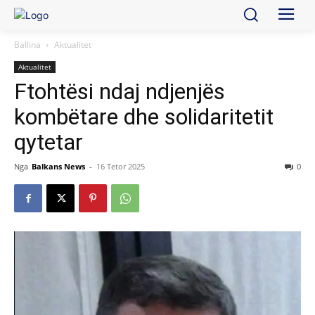
Ballina
Aktualitet
Aktualitet
Ftohtësi ndaj ndjenjës
kombëtare dhe solidaritetit
qytetar
Nga
Balkans News
-
16 Tetor 2025
0