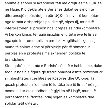
shumë e shohin si akt solidariteti me drejtuesit e UÇK-së
në Hagë. Kjo deklaratë e Berishës duket se synon të
diferencojë mbështetjen për UÇK-në si vlerë kombëtare
nga format e shprehjes politike që, sipas tij, mund të
interpretohen si presion ndaj drejtësisë ndërkombëtare.
Ai kërkon kinse, të ruajë imazhin e luftëtarëve të lirisë
nga çdo instrumentalizim partiak. Megjithatë, kjo qasje
mund të shihet edhe si përpjekje për të shmangur
përplasjen e protestës me axhendën politike të
brendshme.
Sido qoftë, deklarata e Berishës është e habitshme, duke
ardhur nga një figurë që tradicionalisht është pozicionuar
si mbështetës i çështjes së Kosovës dhe UÇK-së. Ta
quash protestën “dëmtim të luftëtarëve të lirisë” në një
moment kur ata ndodhen në gjykim në Hagë, mund të
perceptohet si ftohtësi ndaj ndjenjës kombëtare dhe
solidaritetit qytetar.