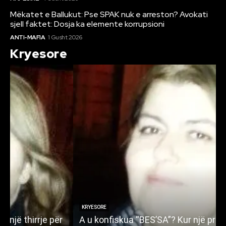
Mëkatet e Ballukut: Pse SPAK nuk e arreston? Avokati
sjell faktet: Dosja ka elemente korrupsioni
ANTI-MAFIA
1 Gusht 2026
Kryesore
KRYESORE
A u konfiskua “BES’SA”? Kur një projekt qytetar
N