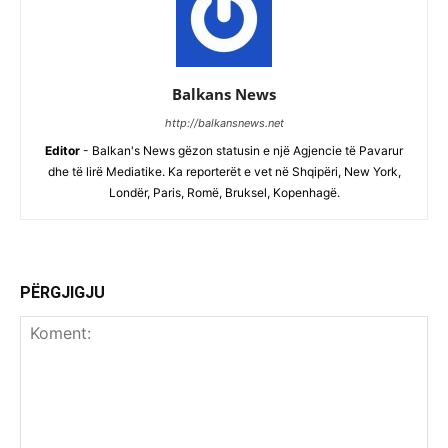
Balkans News
http://balkansnews.net
Editor
- Balkan's News gëzon statusin e një Agjencie të Pavarur
dhe të lirë Mediatike. Ka reporterët e vet në Shqipëri, New York,
Londër, Paris, Romë, Bruksel, Kopenhagë.
PËRGJIGJU