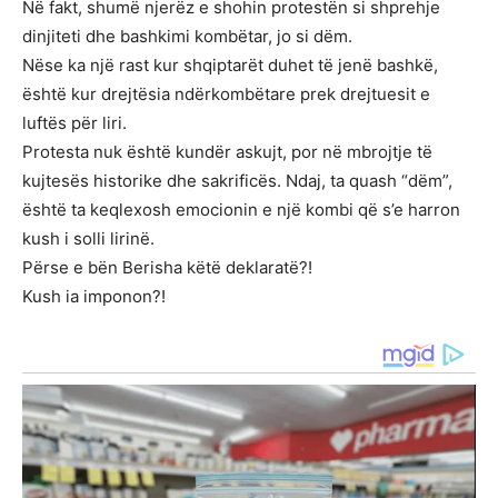
Në fakt, shumë njerëz e shohin protestën si shprehje
dinjiteti dhe bashkimi kombëtar, jo si dëm.
Nëse ka një rast kur shqiptarët duhet të jenë bashkë,
është kur drejtësia ndërkombëtare prek drejtuesit e
luftës për liri.
Protesta nuk është kundër askujt, por në mbrojtje të
kujtesës historike dhe sakrificës. Ndaj, ta quash “dëm”,
është ta keqlexosh emocionin e një kombi që s’e harron
kush i solli lirinë.
Përse e bën Berisha këtë deklaratë?!
Kush ia imponon?!