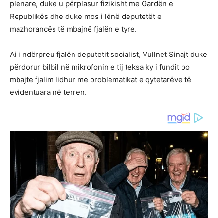
plenare, duke u përplasur fizikisht me Gardën e
Republikës dhe duke mos i lënë deputetët e
mazhorancës të mbajnë fjalën e tyre.
Ai i ndërpreu fjalën deputetit socialist, Vullnet Sinajt duke
përdorur bilbil në mikrofonin e tij teksa ky i fundit po
mbajte fjalim lidhur me problematikat e qytetarëve të
evidentuara në terren.