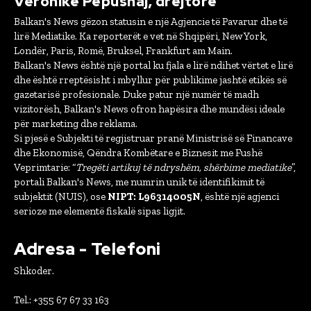
Veronikë Pepushaj, drejtore
Balkan's News gëzon statusin e një Agjencie të Pavarur dhe të
lirë Mediatike. Ka reporterët e vet në Shqipëri, New York,
Londër, Paris, Romë, Bruksel, Frankfurt am Main.
Balkan's News është një portal ku fjala e lirë ndihet vërtet e lirë
dhe është rreptësisht i mbyllur për publikime jashtë etikës së
gazetarisë profesionale. Duke patur një numër të madh
vizitorësh, Balkan's News ofron hapësira dhe mundësi ideale
për marketing dhe reklama.
Si pjesë e Subjekti të regjistruar pranë Ministrisë së Financave
dhe Ekonomisë, Qëndra Kombëtare e Biznesit me Fushë
Veprimtarie: “
Tregëti artikuj të ndryshëm, shërbime mediatike
”,
portali Balkan's News, me numrin unik të identifikimit të
subjektit (NUIS), ose
NIPT: L96314005N
, është një agjenci
serioze me elementë fiskalë sipas ligjit.
Adresa - Telefoni
Shkoder.
Tel.: +355 67 67 33 163