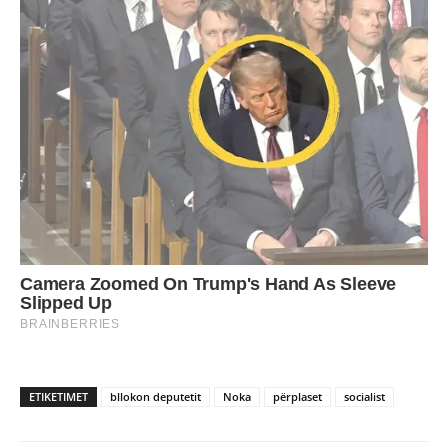
ETIKETIMET
bllokon deputetit
Noka
përplaset
socialist