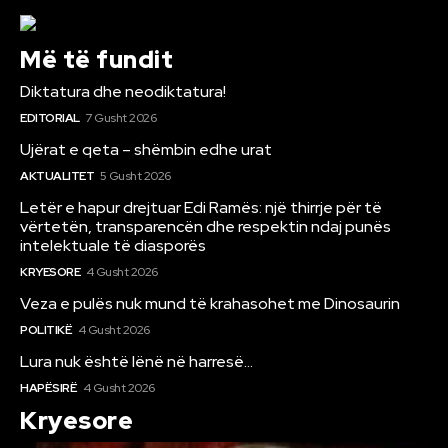
Më të fundit
Diktatura dhe neodiktatura!
EDITORIAL
7 Gusht 2026
Ujërat e qeta – shëmbin edhe urat
AKTUALITET
5 Gusht 2026
Letër e hapur drejtuar Edi Ramës: një thirrje për të
vërtetën, transparencën dhe respektin ndaj punës
intelektuale të diasporës
KRYESORE
4 Gusht 2026
Veza e pulës nuk mund të krahasohet me Dinosaurin
POLITIKË
4 Gusht 2026
Lura nuk është lënë në harresë…
HAPËSIRË
4 Gusht 2026
Kryesore