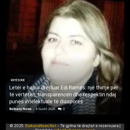
KRYESORE
Letër e hapur drejtuar Edi Ramës: një thirrje për
A
të vërtetën, transparencën dhe respektin ndaj
punës intelektuale të diasporës
p
Balkans News
-
4 Gusht 2026
0
B
© 2025.
BalkansNews.Net
- Të gjitha të drejtat e rezervuara |