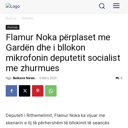
Ballina
Politikë
Politikë
Flamur Noka përplaset me
Gardën dhe i bllokon
mikrofonin deputetit socialist
me zhurmues
Nga
Balkans News
-
4 Mars 2024
0
Deputeti i Rithemelimit, Flamur Noka ka vijuar me
skenarin e tij të përhershëm të bllokimit të seancës