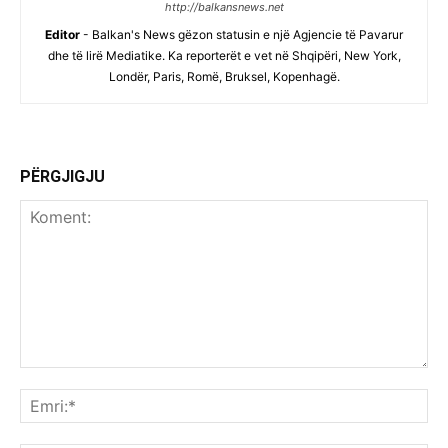
http://balkansnews.net
Editor
- Balkan's News gëzon statusin e një Agjencie të Pavarur
dhe të lirë Mediatike. Ka reporterët e vet në Shqipëri, New York,
Londër, Paris, Romë, Bruksel, Kopenhagë.
PËRGJIGJU