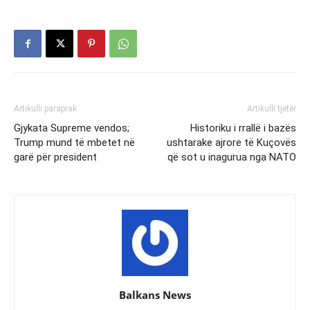
Artikulli paraprak
Artikulli tjetër
Gjykata Supreme vendos;
Historiku i rrallë i bazës
Trump mund të mbetet në
ushtarake ajrore të Kuçovës
garë për president
që sot u inagurua nga NATO
Balkans News