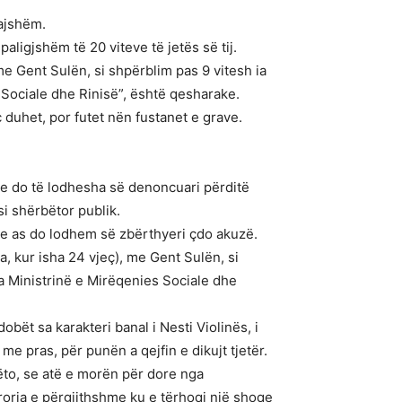
fajshëm.
ligjshëm të 20 viteve të jetës së tij.
me Gent Sulën, si shpërblim pas 9 vitesh ia
 Sociale dhe Rinisë”, është qesharake.
ç duhet, por futet nën fustanet e grave.
e do të lodhesha së denoncuari përditë
si shërbëtor publik.
, e as do lodhem së zbërthyeri çdo akuzë.
, kur isha 24 vjeç), me Gent Sulën, si
a Ministrinë e Mirëqenies Sociale dhe
bët sa karakteri banal i Nesti Violinës, i
e pras, për punën a qejfin e dikujt tjetër.
 këto, se atë e morën për dore nga
uroria e përgjithshme ku e tërhoqi një shoqe