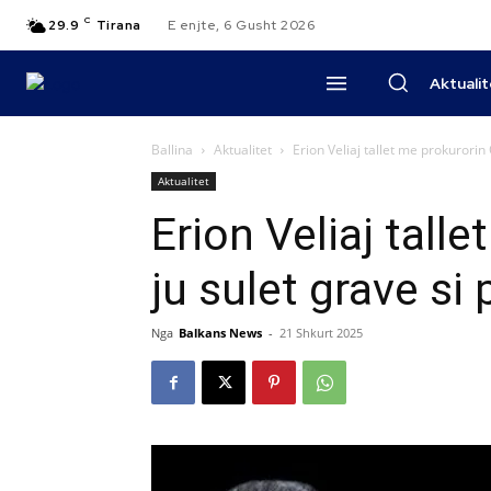
C
29.9
Tirana
E enjte, 6 Gusht 2026
Aktuali
Ballina
Aktualitet
Erion Veliaj tallet me prokurorin O
Aktualitet
Erion Veliaj talle
ju sulet grave si 
Nga
Balkans News
-
21 Shkurt 2025