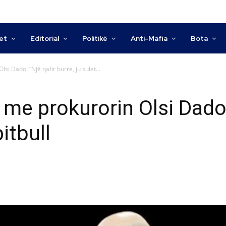
tet
Editorial
Politikë
Anti-Mafia
Bota
lsi Dado: “Një qafir burre, ju sulet...
t me prokurorin Olsi Dado:
pitbull