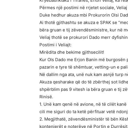
Kryebashkiaku i Tiranës, Erion Veliaj, ka re
Përmes një postimi në rrjetet sociale, Velia
Duke hedhur akuza mbi Prokurorin Olsi Dado d
Ai thotë gjithashtu se akuza e SPAK se “meqë
bëra gruan e tij zëvendësministre, kur në m
Veliaj thotë se prokurori Dado merr dyfishin 
Postimi i Veliajt:
Mirëdita dhe bekime gjithsecilit!
Kur Ols Dado me Erjon Banin më burgosën p
pazarin e tyre të shëmtuar, vetting-un e pali
Në dallim nga ata, unë nuk kam asnjë turp n
Akuza qesharake që do të zbërthej sot lidhe
shpërblim pas 9 vitesh ia bëra gruan e tij 
Rinisë.
1. Unë kam qenë në avione, në të cilët kanë h
cili me siguri do ta ketë përfituar vetë ndo
2. Megjithatë, zëvendësministër të bën Këshil
kontenierët e noterëve në Portin e Durrësit,