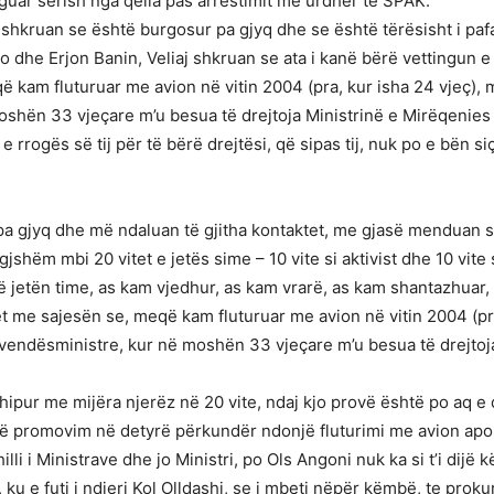
aguar sërish nga qelia pas arrestimit me urdhër të SPAK.
j shkruan se është burgosur pa gjyq dhe se është tërësisht i pa
he Erjon Banin, Veliaj shkruan se ata i kanë bërë vettingun e pa
 kam fluturuar me avion në vitin 2004 (pra, kur isha 24 vjeç), 
oshën 33 vjeçare m’u besua të drejtoja Ministrinë e Mirëqenies
e rrogës së tij për të bërë drejtësi, që sipas tij, nuk po e bën si
a gjyq dhe më ndaluan të gjitha kontaktet, me gjasë menduan s
gjshëm mbi 20 vitet e jetës sime – 10 vite si aktivist dhe 10 vite 
ë jetën time, as kam vjedhur, as kam vrarë, as kam shantazhuar
t me sajesën se, meqë kam fluturuar me avion në vitin 2004 (pra
zëvendësministre, kur në moshën 33 vjeçare m’u besua të drejtoj
ipur me mijëra njerëz në 20 vite, ndaj kjo provë është po aq e do
një promovim në detyrë përkundër ndonjë fluturimi me avion apo m
li i Ministrave dhe jo Ministri, po Ols Angoni nuk ka si t’i dijë
 ku e futi i ndjeri Kol Olldashi, se i mbeti nëpër këmbë, te prok