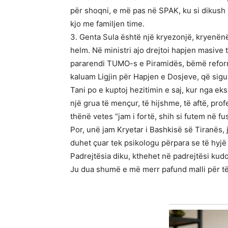
për shoqni, e më pas në SPAK, ku si dikush
kjo me familjen time.
3. Genta Sula është një kryezonjë, kryenënë
helm. Në ministri ajo drejtoi hapjen masive 
pararendi TUMO-s e Piramidës, bëmë reformë
kaluam Ligjin për Hapjen e Dosjeve, që sigu
Tani po e kuptoj hezitimin e saj, kur nga ek
një grua të mençur, të hijshme, të aftë, profes
thënë vetes “jam i fortë, shih si futem në fu
Por, unë jam Kryetar i Bashkisë së Tiranës, j
duhet çuar tek psikologu përpara se të hyjë 
Padrejtësia diku, kthehet në padrejtësi kudo
Ju dua shumë e më merr pafund malli për të 