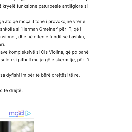
kryejë funksione paturpësie antiligjore si
a ato që moçalit tonë i provokojnë vrer e
shkolla si ‘Herman Gmeiner’ për IT, që i
nsionet, dhe në ditën e fundit së bashku,
ri.
have kompleksivë si Ols Violina, që po panë
 sulen si pitbull me jargë e skërmitje, për t’i
a dyfishi im për të bërë drejtësi të re,
d të drejtë.