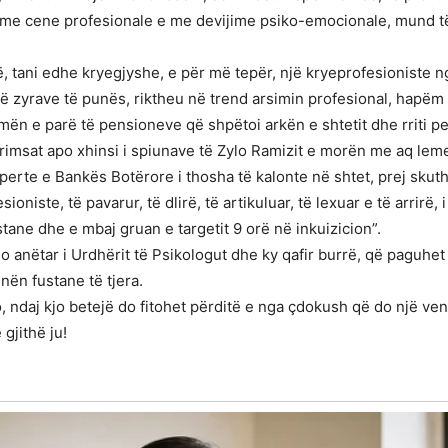
 me cene profesionale e me devijime psiko-emocionale, mund të 
, tani edhe kryegjyshe, e për më tepër, një kryeprofesioniste ng
të zyrave të punës, riktheu në trend arsimin profesional, hapëm 
n e parë të pensioneve që shpëtoi arkën e shtetit dhe rriti pe
rimsat apo xhinsi i spiunave të Zylo Ramizit e morën me aq leme
sperte e Bankës Botërore i thosha të kalonte në shtet, prej skut
ioniste, të pavarur, të dlirë, të artikuluar, të lexuar e të arrirë, i
stane dhe e mbaj gruan e targetit 9 orë në inkuizicion”.
o anëtar i Urdhërit të Psikologut dhe ky qafir burrë, që paguhet s
nën fustane të tjera.
, ndaj kjo betejë do fitohet përditë e nga çdokush që do një ven
gjithë ju!