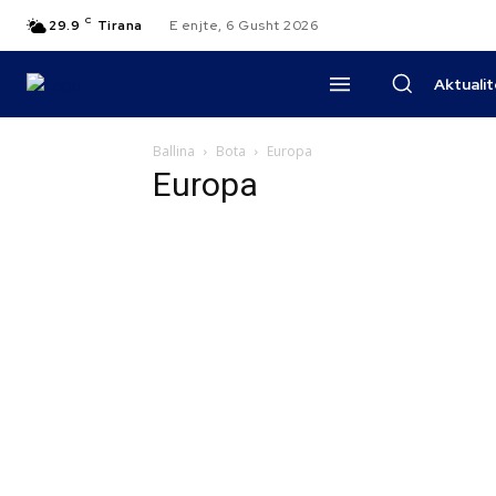
C
29.9
Tirana
E enjte, 6 Gusht 2026
Aktuali
Ballina
Bota
Europa
Europa