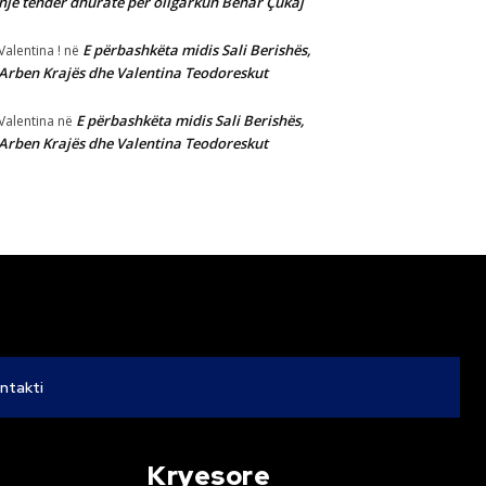
një tender dhuratë për oligarkun Behar Çukaj
E përbashkëta midis Sali Berishës,
Valentina !
në
Arben Krajës dhe Valentina Teodoreskut
E përbashkëta midis Sali Berishës,
Valentina
në
Arben Krajës dhe Valentina Teodoreskut
ntakti
Kryesore