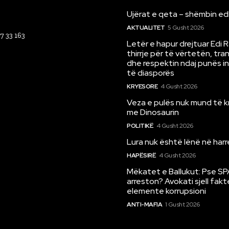
Ujërat e qeta – shëmbin ed
AKTUALITET
5 Gusht 2026
67 33 163
Letër e hapur drejtuar Edi 
thirrje për të vërtetën, tr
dhe respektin ndaj punës i
të diasporës
KRYESORE
4 Gusht 2026
Veza e pulës nuk mund të 
me Dinosaurin
POLITIKË
4 Gusht 2026
Lura nuk është lënë në har
HAPËSIRË
4 Gusht 2026
Mëkatet e Ballukut: Pse SP
arreston? Avokati sjell fakt
elemente korrupsioni
ANTI-MAFIA
1 Gusht 2026