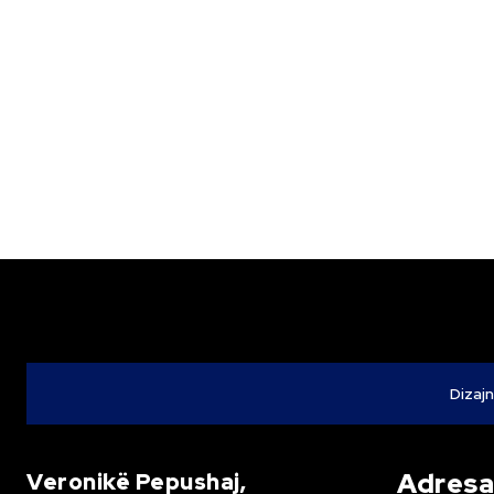
Dizajn
Adresa 
Veronikë Pepushaj,