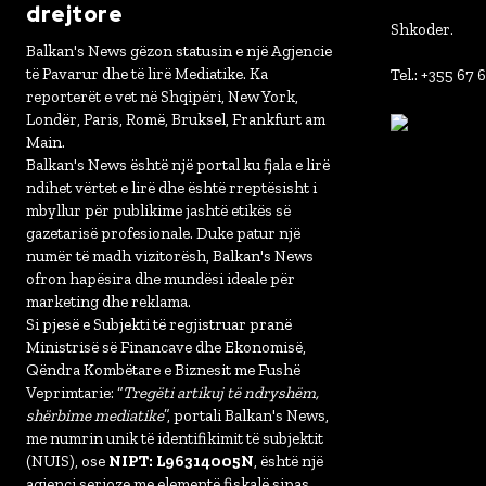
drejtore
Shkoder.
Balkan's News gëzon statusin e një Agjencie
të Pavarur dhe të lirë Mediatike. Ka
Tel.: +355 67 
reporterët e vet në Shqipëri, New York,
Londër, Paris, Romë, Bruksel, Frankfurt am
Main.
Balkan's News është një portal ku fjala e lirë
ndihet vërtet e lirë dhe është rreptësisht i
mbyllur për publikime jashtë etikës së
gazetarisë profesionale. Duke patur një
numër të madh vizitorësh, Balkan's News
ofron hapësira dhe mundësi ideale për
marketing dhe reklama.
Si pjesë e Subjekti të regjistruar pranë
Ministrisë së Financave dhe Ekonomisë,
Qëndra Kombëtare e Biznesit me Fushë
Veprimtarie: “
Tregëti artikuj të ndryshëm,
shërbime mediatike
”, portali Balkan's News,
me numrin unik të identifikimit të subjektit
(NUIS), ose
NIPT: L96314005N
, është një
agjenci serioze me elementë fiskalë sipas