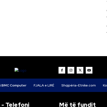
i:
BMC Computer
FJALA e LIRË
Shqipëria-Etnike.com
Ko
- Telefoni
Më të fundit