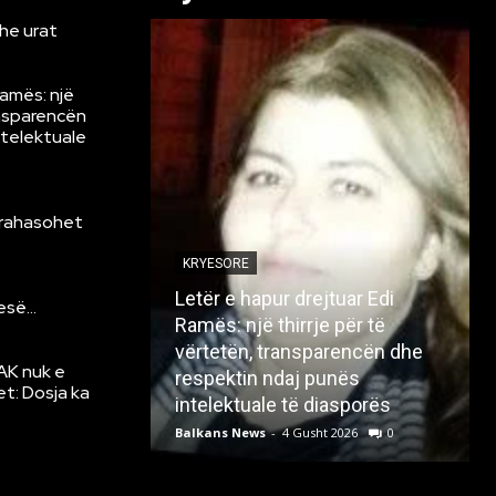
he urat
Ramës: një
ansparencën
ntelektuale
krahasohet
KRYESORE
Letër e hapur drejtuar Edi
resë…
Ramës: një thirrje për të
vërtetën, transparencën dhe
AK nuk e
respektin ndaj punës
et: Dosja ka
intelektuale të diasporës
Balkans News
-
4 Gusht 2026
0