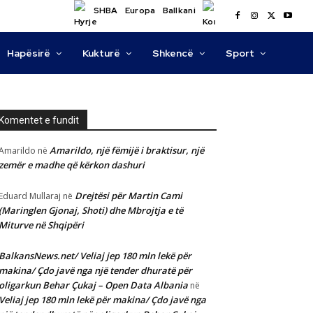
SHBA
Europa
Ballkani
Hapësirë
Kukturë
Shkencë
Sport
Komentet e fundit
Amarildo, një fëmijë i braktisur, një
Amarildo
në
zemër e madhe që kërkon dashuri
Drejtësi për Martin Cami
Eduard Mullaraj
në
(Maringlen Gjonaj, Shoti) dhe Mbrojtja e të
Miturve në Shqipëri
BalkansNews.net/ Veliaj jep 180 mln lekë për
makina/ Çdo javë nga një tender dhuratë për
oligarkun Behar Çukaj – Open Data Albania
në
Veliaj jep 180 mln lekë për makina/ Çdo javë nga