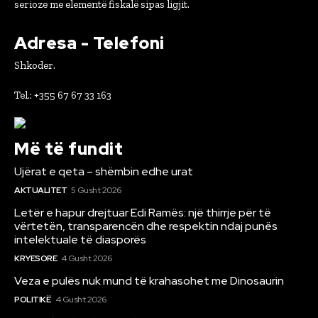
serioze me elementë fiskalë sipas ligjit.
Adresa - Telefoni
Shkoder.
Tel.: +355 67 67 33 163
Më të fundit
Ujërat e qeta – shëmbin edhe urat
AKTUALITET
5 Gusht 2026
Letër e hapur drejtuar Edi Ramës: një thirrje për të
vërtetën, transparencën dhe respektin ndaj punës
intelektuale të diasporës
KRYESORE
4 Gusht 2026
Veza e pulës nuk mund të krahasohet me Dinosaurin
POLITIKË
4 Gusht 2026