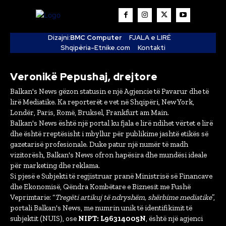
Dizajni:
BMC Computer
FJALA e LIRË
Shqipëria-Etnike.com
Kontakti
Veronikë Pepushaj, drejtore
Balkan's News gëzon statusin e një Agjencie të Pavarur dhe të
lirë Mediatike. Ka reporterët e vet në Shqipëri, New York,
Londër, Paris, Romë, Bruksel, Frankfurt am Main.
Balkan's News është një portal ku fjala e lirë ndihet vërtet e lirë
dhe është rreptësisht i mbyllur për publikime jashtë etikës së
gazetarisë profesionale. Duke patur një numër të madh
vizitorësh, Balkan's News ofron hapësira dhe mundësi ideale
për marketing dhe reklama.
Si pjesë e Subjekti të regjistruar pranë Ministrisë së Financave
dhe Ekonomisë, Qëndra Kombëtare e Biznesit me Fushë
Veprimtarie: “
Tregëti artikuj të ndryshëm, shërbime mediatike
”,
portali Balkan's News, me numrin unik të identifikimit të
subjektit (NUIS), ose
NIPT: L96314005N
, është një agjenci