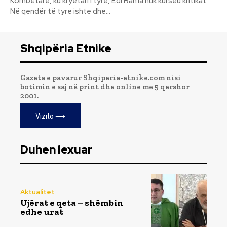
Kombëtare, ku kryetari i tyre, Edi Rama nuk kurseu kritikat.
Në qendër të tyre ishte dhe...
Shqipëria Etnike
Gazeta e pavarur Shqiperia-etnike.com nisi
botimin e saj në print dhe online me 5 qershor
2001.
Vizito ⟶
Duhen lexuar
Aktualitet
Ujërat e qeta – shëmbin
edhe urat