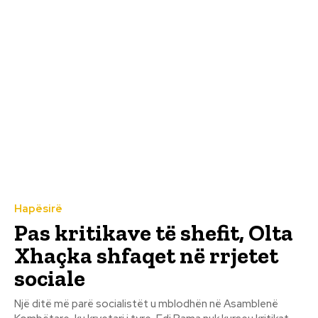
Hapësirë
Pas kritikave të shefit, Olta
Xhaçka shfaqet në rrjetet
sociale
Një ditë më parë socialistët u mblodhën në Asamblenë