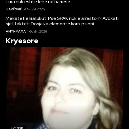
Lura nuk është lënë në harresë…
HAPËSIRË
4 Gusht 2026
Mëkatet e Ballukut: Pse SPAK nuk e arreston? Avokati
sjell faktet: Dosja ka elemente korrupsioni
ANTI-MAFIA
1 Gusht 2026
Kryesore
KRYESORE