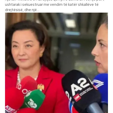
ushtarak i sekuestruar me vendim të katër shkallëve të
drejtësisë, dhe një...