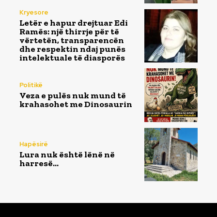
Kryesore
Letër e hapur drejtuar Edi
Ramës: një thirrje për të
vërtetën, transparencën
dhe respektin ndaj punës
intelektuale të diasporës
Politikë
Veza e pulës nuk mund të
krahasohet me Dinosaurin
Hapësirë
Lura nuk është lënë në
harresë…