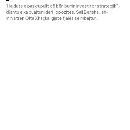
"Hajdute e paskrupullt që bëri burrin investitor strategjik”,-
kështu e ka quajtur lideri i opozitës, Sali Berisha, ish-
ministren Olta Xhaçka, gjatë fjalës së mbajtur...