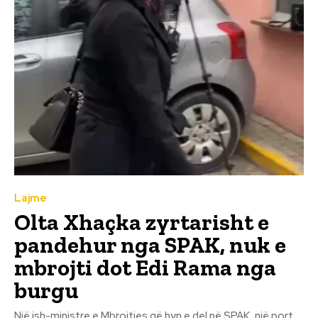
Lajme
Olta Xhaçka zyrtarisht e
pandehur nga SPAK, nuk e
mbrojti dot Edi Rama nga
burgu
Një ish-ministre e Mbrojtjes që hyn e del në SPAK, një port