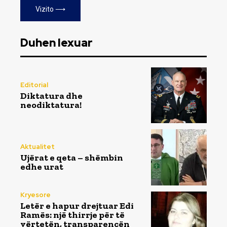
Vizito ⟶
Duhen lexuar
Editorial
Diktatura dhe
neodiktatura!
Aktualitet
Ujërat e qeta – shëmbin
edhe urat
Kryesore
Letër e hapur drejtuar Edi
Ramës: një thirrje për të
vërtetën, transparencën