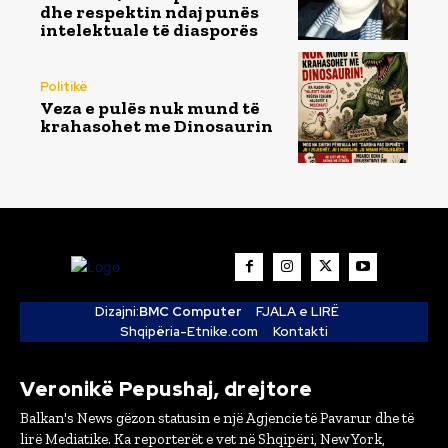
dhe respektin ndaj punës
intelektuale të diasporës
Politikë
Veza e pulës nuk mund të
krahasohet me Dinosaurin
Dizajni:
BMC Computer
FJALA e LIRË
Shqipëria-Etnike.com
Kontakti
Veronikë Pepushaj, drejtore
Balkan's News gëzon statusin e një Agjencie të Pavarur dhe të
lirë Mediatike. Ka reporterët e vet në Shqipëri, New York,