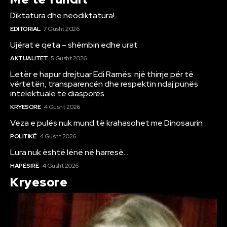
Diktatura dhe neodiktatura!
EDITORIAL
7 Gusht 2026
Ujërat e qeta – shëmbin edhe urat
AKTUALITET
5 Gusht 2026
Letër e hapur drejtuar Edi Ramës: një thirrje për të
vërtetën, transparencën dhe respektin ndaj punës
intelektuale të diasporës
KRYESORE
4 Gusht 2026
Veza e pulës nuk mund të krahasohet me Dinosaurin
POLITIKË
4 Gusht 2026
Lura nuk është lënë në harresë…
HAPËSIRË
4 Gusht 2026
Kryesore