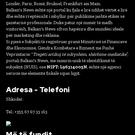
Londër, Paris, Romë, Bruksel, Frankfurt am Main.
Balkan's News është një portal ku fjala e lirë ndihet vërtet e lirë
dhe është rreptësisht i mbyllur për publikime jashtë etikës së
gazetarisë profesionale. Duke patur një numër të madh
vizitorësh, Balkan's News ofron hapësira dhe mundësi ideale
për marketing dhe reklama.
Si pjesë e Subjekti të regjistruar pranë Ministrisë së Financave
dhe Ekonomisë, Qëndra Kombëtare e Biznesit me Fushë
Veprimtarie: “
Tregëti artikuj të ndryshëm, shërbime mediatike
”,
portali Balkan's News, me numrin unik të identifikimit të
subjektit (NUIS), ose
NIPT: L96314005N
, është një agjenci
serioze me elementë fiskalë sipas ligjit.
Adresa - Telefoni
Shkoder.
Tel.: +355 67 67 33 163
Më të fundit