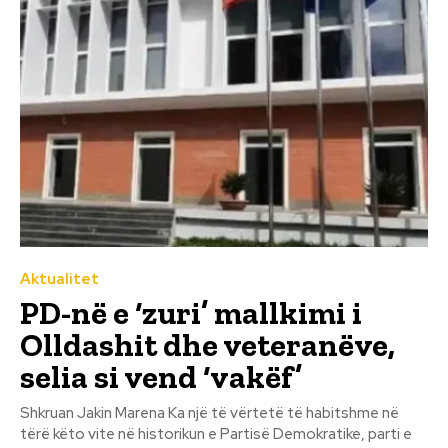
Aktualitet
PD-në e ‘zuri’ mallkimi i
Olldashit dhe veteranëve,
selia si vend ‘vakëf’
Shkruan Jakin Marena Ka një të vërtetë të habitshme në
tërë këto vite në historikun e Partisë Demokratike, parti e