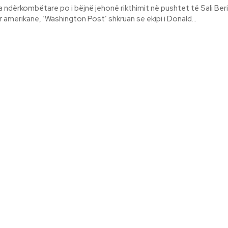
ndërkombëtare po i bëjnë jehonë rikthimit në pushtet të Sali Ber
 amerikane, ‘Washington Post’ shkruan se ekipi i Donald...