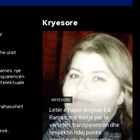
Kryesore
!
he urat
Ramës: një
ansparencën
ntelektuale
KRYESORE
krahasohet
Letër e hapur drejtuar Edi
Ramës: një thirrje për të
vërtetën, transparencën dhe
resë…
respektin ndaj punës
intelektuale të diasporës