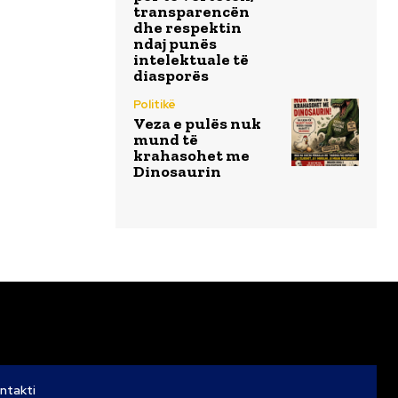
transparencën
dhe respektin
ndaj punës
intelektuale të
diasporës
Politikë
Veza e pulës nuk
mund të
krahasohet me
Dinosaurin
ntakti