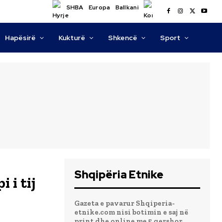
SHBA
Europa
Ballkani
Hapësirë
Kukturë
Shkencë
Sport
Shqipëria Etnike
 i tij
Gazeta e pavarur Shqiperia-
etnike.com nisi botimin e saj në
print dhe online me 5 qershor