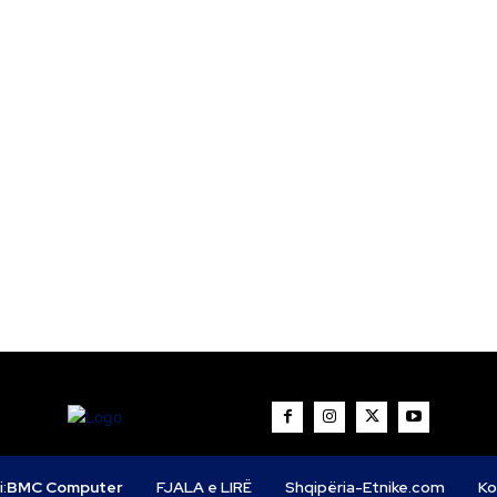
i:
BMC Computer
FJALA e LIRË
Shqipëria-Etnike.com
Ko