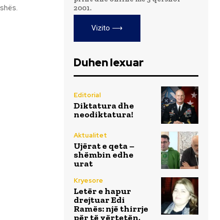
ishës.
2001.
Vizito ⟶
Duhen lexuar
Editorial
Diktatura dhe
neodiktatura!
Aktualitet
Ujërat e qeta –
shëmbin edhe
urat
Kryesore
Letër e hapur
drejtuar Edi
Ramës: një thirrje
për të vërtetën,