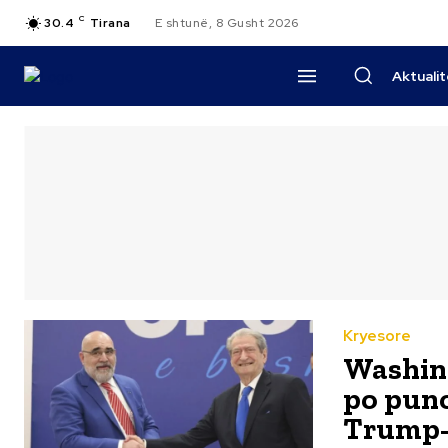
C
30.4
Tirana
E shtunë, 8 Gusht 2026
Aktuali
Kryesore
Washing
po puno
Trump-i