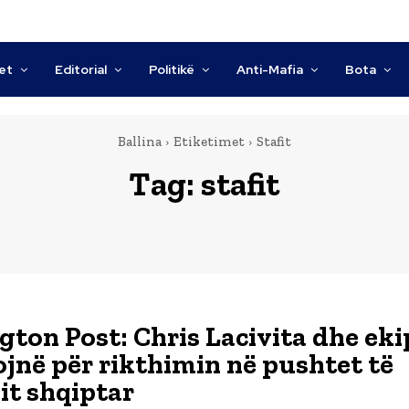
tet
Editorial
Politikë
Anti-Mafia
Bota
Ballina
Etiketimet
Stafit
Tag:
stafit
ton Post: Chris Lacivita dhe ekipi
jnë për rikthimin në pushtet të
t shqiptar