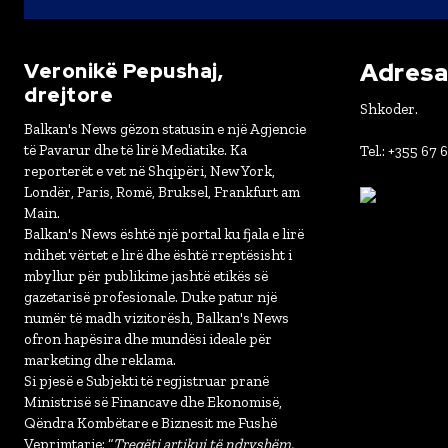
Adresa 
Veronikë Pepushaj,
drejtore
Shkoder.
Balkan's News gëzon statusin e një Agjencie
të Pavarur dhe të lirë Mediatike. Ka
Tel.: +355 67 
reporterët e vet në Shqipëri, New York,
Londër, Paris, Romë, Bruksel, Frankfurt am
Main.
Balkan's News është një portal ku fjala e lirë
ndihet vërtet e lirë dhe është rreptësisht i
mbyllur për publikime jashtë etikës së
gazetarisë profesionale. Duke patur një
numër të madh vizitorësh, Balkan's News
ofron hapësira dhe mundësi ideale për
marketing dhe reklama.
Si pjesë e Subjekti të regjistruar pranë
Ministrisë së Financave dhe Ekonomisë,
Qëndra Kombëtare e Biznesit me Fushë
Veprimtarie: “
Tregëti artikuj të ndryshëm,