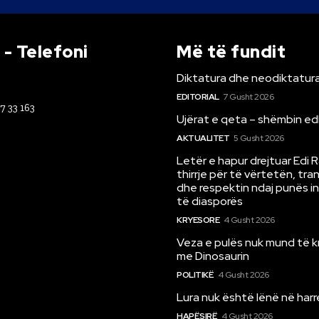
- Telefoni
Më të fundit
Diktatura dhe neodiktatura
EDITORIAL
7 Gusht 2026
67 33 163
Ujërat e qeta – shëmbin ed
AKTUALITET
5 Gusht 2026
Letër e hapur drejtuar Edi 
thirrje për të vërtetën, tr
dhe respektin ndaj punës i
të diasporës
KRYESORE
4 Gusht 2026
Veza e pulës nuk mund të 
me Dinosaurin
POLITIKË
4 Gusht 2026
Lura nuk është lënë në har
HAPËSIRË
4 Gusht 2026