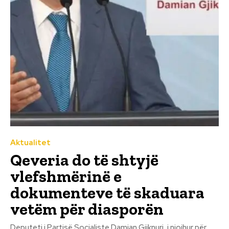
Aktualitet
Qeveria do të shtyjë
vlefshmërinë e
dokumenteve të skaduara
vetëm për diasporën
Deputeti i Partisë Socialiste Damian Gjiknuri, i njoihur për