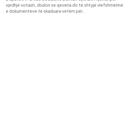
vjedhje votash, zbulon se qeveria do të shtyjë vlefshmërinë
e dokumenteve të skaduara vetëm për...