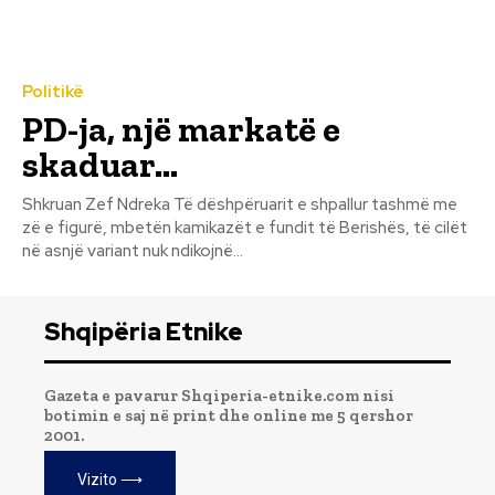
Politikë
PD-ja, një markatë e
skaduar…
Shkruan Zef Ndreka Të dëshpëruarit e shpallur tashmë me
zë e figurë, mbetën kamikazët e fundit të Berishës, të cilët
në asnjë variant nuk ndikojnë...
Shqipëria Etnike
Gazeta e pavarur Shqiperia-etnike.com nisi
botimin e saj në print dhe online me 5 qershor
2001.
Vizito ⟶