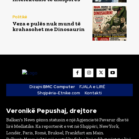
Politikë
Veza e pulës nuk mund të
krahasohet me Dinosaurin
Dizajni:
BMC Computer
FJALA e LIRË
Shqipëria-Etnike.com
Kontakti
Veronikë Pepushaj, drejtore
Balkan's News gëzon statusin e një Agjencie të Pavarur dhe të
lirë Mediatike. Ka reporterët e vet në Shqipëri, New York,
Londër, Paris, Romë, Bruksel, Frankfurt am Main.