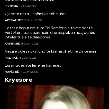
EDITORIAL
7 Gusht 2026
Ujërat e qeta – shëmbin edhe urat
AKTUALITET
5 Gusht 2026
Letër e hapur drejtuar Edi Ramës: një thirrje për të
vërtetën, transparencën dhe respektin ndaj punës
intelektuale të diasporës
KRYESORE
4 Gusht 2026
Veza e pulës nuk mund të krahasohet me Dinosaurin
POLITIKË
4 Gusht 2026
Lura nuk është lënë në harresë…
HAPËSIRË
4 Gusht 2026
Kryesore