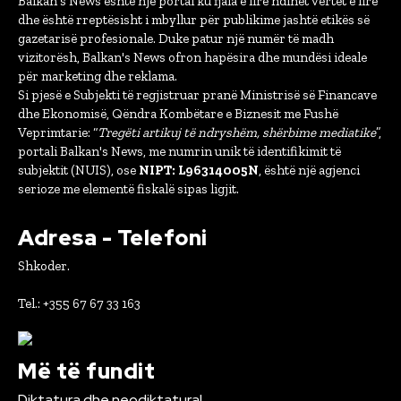
Balkan's News është një portal ku fjala e lirë ndihet vërtet e lirë
dhe është rreptësisht i mbyllur për publikime jashtë etikës së
gazetarisë profesionale. Duke patur një numër të madh
vizitorësh, Balkan's News ofron hapësira dhe mundësi ideale
për marketing dhe reklama.
Si pjesë e Subjekti të regjistruar pranë Ministrisë së Financave
dhe Ekonomisë, Qëndra Kombëtare e Biznesit me Fushë
Veprimtarie: “
Tregëti artikuj të ndryshëm, shërbime mediatike
”,
portali Balkan's News, me numrin unik të identifikimit të
subjektit (NUIS), ose
NIPT: L96314005N
, është një agjenci
serioze me elementë fiskalë sipas ligjit.
Adresa - Telefoni
Shkoder.
Tel.: +355 67 67 33 163
Më të fundit
Diktatura dhe neodiktatura!