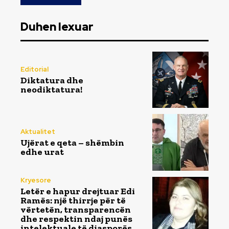
Duhen lexuar
Editorial
Diktatura dhe
neodiktatura!
Aktualitet
Ujërat e qeta – shëmbin
edhe urat
Kryesore
Letër e hapur drejtuar Edi
Ramës: një thirrje për të
vërtetën, transparencën
dhe respektin ndaj punës
intelektuale të diasporës