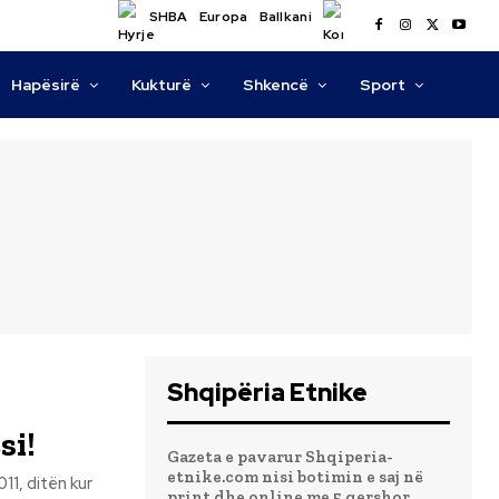
SHBA
Europa
Ballkani
Hapësirë
Kukturë
Shkencë
Sport
Shqipëria Etnike
si!
Gazeta e pavarur Shqiperia-
etnike.com nisi botimin e saj në
print dhe online me 5 qershor