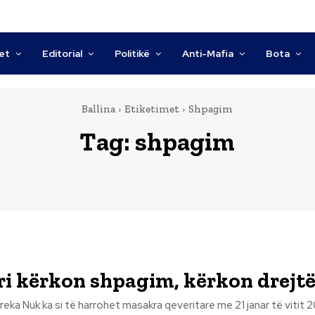
tet
Editorial
Politikë
Anti-Mafia
Bota
Ballina
Etiketimet
Shpagim
Tag:
shpagim
ri kërkon shpagim, kërkon drejtë
ë vitit 2011, ditën kur