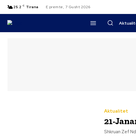
C
25.2
Tirana
E premte, 7 Gusht 2026
Aktuali
Aktualitet
21-Jana
Shkruan Zef Ndreka Nuk ka si të harrohet masakra qeveritare me 21 janar t