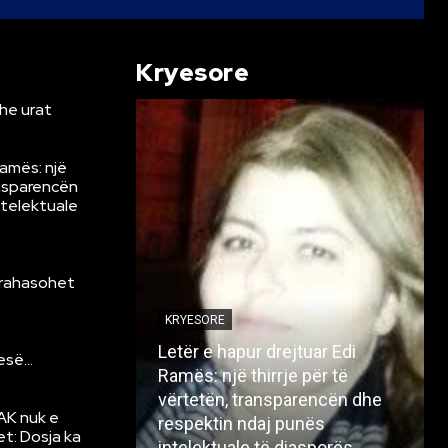
Kryesore
he urat
Ramës: një
ansparencën
ntelektuale
krahasohet
KRYESORE
Letër e hapur drejtuar Edi
resë…
Ramës: një thirrje për të
vërtetën, transparencën dhe
AK nuk e
respektin ndaj punës
et: Dosja ka
intelektuale të diasporës