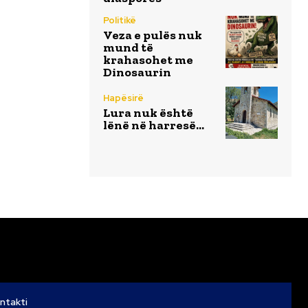
Politikë
Veza e pulës nuk
mund të
krahasohet me
Dinosaurin
Hapësirë
Lura nuk është
lënë në harresë…
ntakti