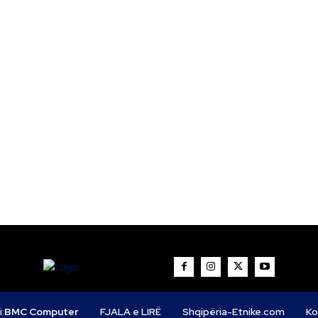
i:
BMC Computer
FJALA e LIRË
Shqipëria-Etnike.com
Ko