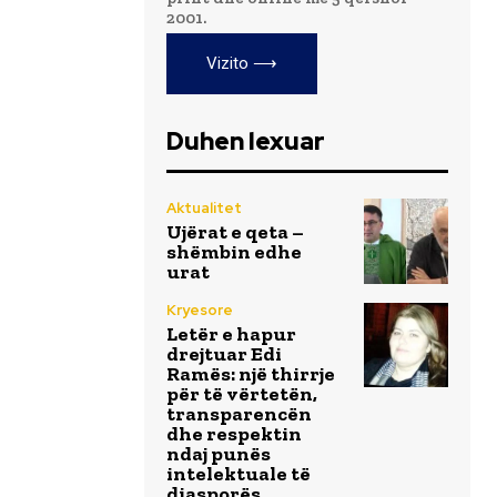
2001.
Vizito ⟶
Duhen lexuar
Aktualitet
Ujërat e qeta –
shëmbin edhe
urat
Kryesore
Letër e hapur
drejtuar Edi
Ramës: një thirrje
për të vërtetën,
transparencën
dhe respektin
ndaj punës
intelektuale të
diasporës