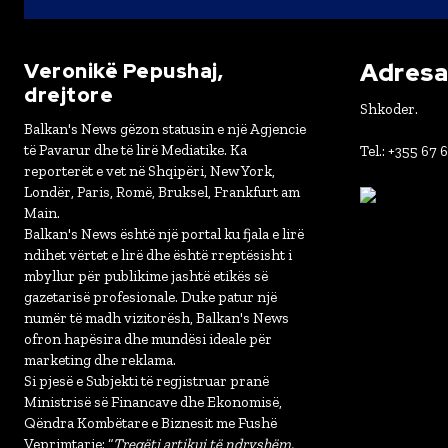
Adresa 
Veronikë Pepushaj,
drejtore
Shkoder.
Balkan's News gëzon statusin e një Agjencie
të Pavarur dhe të lirë Mediatike. Ka
Tel.: +355 67 
reporterët e vet në Shqipëri, New York,
Londër, Paris, Romë, Bruksel, Frankfurt am
Main.
Balkan's News është një portal ku fjala e lirë
ndihet vërtet e lirë dhe është rreptësisht i
mbyllur për publikime jashtë etikës së
gazetarisë profesionale. Duke patur një
numër të madh vizitorësh, Balkan's News
ofron hapësira dhe mundësi ideale për
marketing dhe reklama.
Si pjesë e Subjekti të regjistruar pranë
Ministrisë së Financave dhe Ekonomisë,
Qëndra Kombëtare e Biznesit me Fushë
Veprimtarie: “
Tregëti artikuj të ndryshëm,