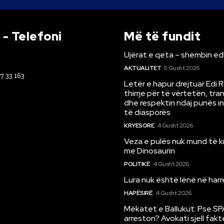
- Telefoni
Më të fundit
Ujërat e qeta – shëmbin ed
AKTUALITET
5 Gusht 2026
67 33 163
Letër e hapur drejtuar Edi 
thirrje për të vërtetën, tr
dhe respektin ndaj punës i
të diasporës
KRYESORE
4 Gusht 2026
Veza e pulës nuk mund të 
me Dinosaurin
POLITIKË
4 Gusht 2026
Lura nuk është lënë në har
HAPËSIRË
4 Gusht 2026
Mëkatet e Ballukut: Pse SP
arreston? Avokati sjell fakt