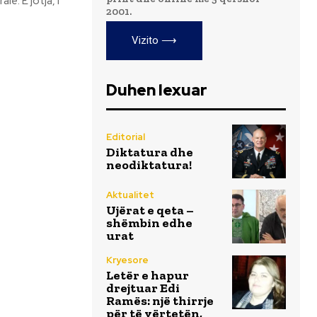
2001.
Vizito ⟶
Duhen lexuar
Editorial
Diktatura dhe
neodiktatura!
Aktualitet
Ujërat e qeta –
shëmbin edhe
urat
Kryesore
Letër e hapur
drejtuar Edi
Ramës: një thirrje
për të vërtetën,