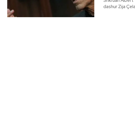
Shkruan Albert Vataj Ka jetë që kalojnë si kalendarë dhe ka jetë që ngrihe
dashur Zija Çela,