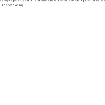
n si katedrale. E jotja, i
 i përket kësaj...