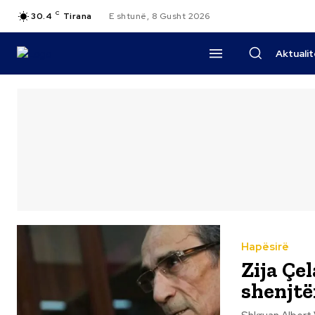
C
30.4
Tirana
E shtunë, 8 Gusht 2026
Aktuali
Hapësirë
Zija Çel
shenjtër