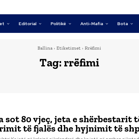
tet
Editorial
Politikë
Anti-Mafia
Bota
Ballina
Etiketimet
Rrëfimi
Tag:
rrëfimi
a sot 80 vjeç, jeta e shërbestarit t
imit të fjalës dhe hyjnimit të shp