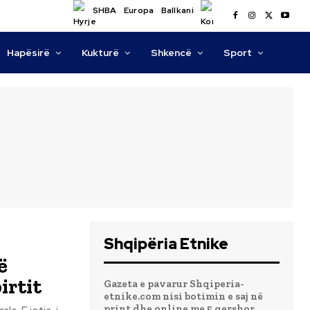
SHBA
Europa
Ballkani
Hapësirë
Kukturë
Shkencë
Sport
Shqipëria Etnike
ë
irtit
Gazeta e pavarur Shqiperia-
etnike.com nisi botimin e saj në
print dhe online me 5 qershor