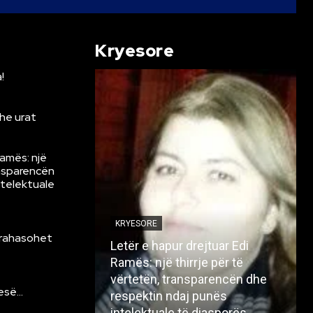
Kryesore
!
he urat
Ramës: një
ansparencën
ntelektuale
KRYESORE
krahasohet
Letër e hapur drejtuar Edi
Ramës: një thirrje për të
vërtetën, transparencën dhe
resë…
respektin ndaj punës
intelektuale të diasporës