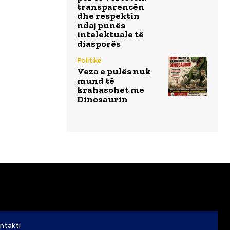
transparencën
dhe respektin
ndaj punës
intelektuale të
diasporës
Politikë
Veza e pulës nuk
mund të
krahasohet me
Dinosaurin
ntakti