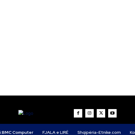
i:
BMC Computer
FJALA e LIRË
Shqipëria-Etnike.com
Ko