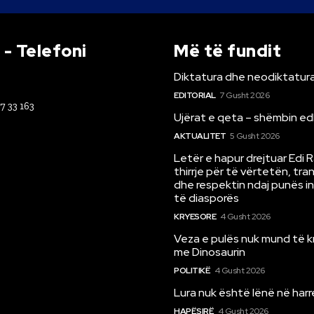
- Telefoni
Më të fundit
Diktatura dhe neodiktatura
EDITORIAL
7 Gusht 2026
67 33 163
Ujërat e qeta – shëmbin ed
AKTUALITET
5 Gusht 2026
Letër e hapur drejtuar Edi 
thirrje për të vërtetën, tr
dhe respektin ndaj punës i
të diasporës
KRYESORE
4 Gusht 2026
Veza e pulës nuk mund të 
me Dinosaurin
POLITIKË
4 Gusht 2026
Lura nuk është lënë në har
HAPËSIRË
4 Gusht 2026