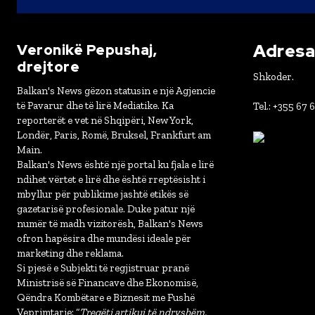
Adresa 
Veronikë Pepushaj,
drejtore
Shkoder.
Balkan's News gëzon statusin e një Agjencie
të Pavarur dhe të lirë Mediatike. Ka
Tel.: +355 67 
reporterët e vet në Shqipëri, New York,
Londër, Paris, Romë, Bruksel, Frankfurt am
Main.
Balkan's News është një portal ku fjala e lirë
ndihet vërtet e lirë dhe është rreptësisht i
mbyllur për publikime jashtë etikës së
gazetarisë profesionale. Duke patur një
numër të madh vizitorësh, Balkan's News
ofron hapësira dhe mundësi ideale për
marketing dhe reklama.
Si pjesë e Subjekti të regjistruar pranë
Ministrisë së Financave dhe Ekonomisë,
Qëndra Kombëtare e Biznesit me Fushë
Veprimtarie: “
Tregëti artikuj të ndryshëm,