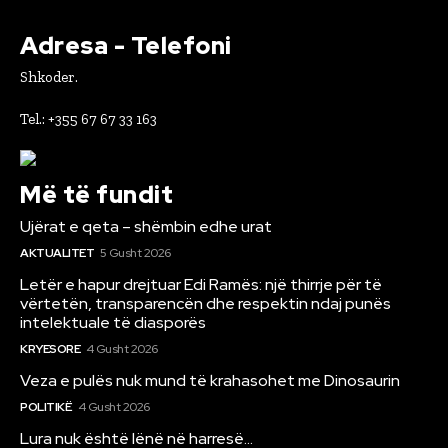
Adresa - Telefoni
Shkoder.
Tel.: +355 67 67 33 163
Më të fundit
Ujërat e qeta – shëmbin edhe urat
AKTUALITET
5 Gusht 2026
Letër e hapur drejtuar Edi Ramës: një thirrje për të
vërtetën, transparencën dhe respektin ndaj punës
intelektuale të diasporës
KRYESORE
4 Gusht 2026
Veza e pulës nuk mund të krahasohet me Dinosaurin
POLITIKË
4 Gusht 2026
Lura nuk është lënë në harresë…