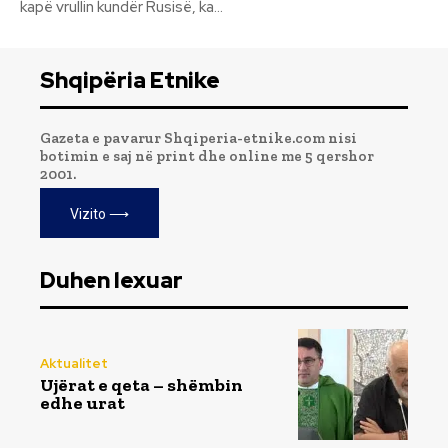
kapë vrullin kundër Rusisë, ka...
Shqipëria Etnike
Gazeta e pavarur Shqiperia-etnike.com nisi
botimin e saj në print dhe online me 5 qershor
2001.
Vizito ⟶
Duhen lexuar
Aktualitet
Ujërat e qeta – shëmbin
edhe urat