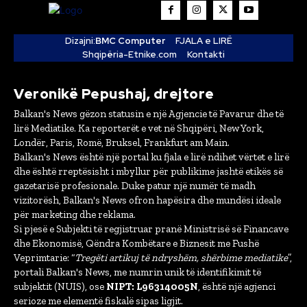
Dizajni:
BMC Computer
FJALA e LIRË
Shqipëria-Etnike.com
Kontakti
Veronikë Pepushaj, drejtore
Balkan's News gëzon statusin e një Agjencie të Pavarur dhe të
lirë Mediatike. Ka reporterët e vet në Shqipëri, New York,
Londër, Paris, Romë, Bruksel, Frankfurt am Main.
Balkan's News është një portal ku fjala e lirë ndihet vërtet e lirë
dhe është rreptësisht i mbyllur për publikime jashtë etikës së
gazetarisë profesionale. Duke patur një numër të madh
vizitorësh, Balkan's News ofron hapësira dhe mundësi ideale
për marketing dhe reklama.
Si pjesë e Subjekti të regjistruar pranë Ministrisë së Financave
dhe Ekonomisë, Qëndra Kombëtare e Biznesit me Fushë
Veprimtarie: “
Tregëti artikuj të ndryshëm, shërbime mediatike
”,
portali Balkan's News, me numrin unik të identifikimit të
subjektit (NUIS), ose
NIPT: L96314005N
, është një agjenci
serioze me elementë fiskalë sipas ligjit.