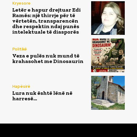
Kryesore
Letër e hapur drejtuar Edi
Ramës: një thirrje për të
vërtetën, transparencën
dhe respektin ndaj punës
intelektuale të diasporës
Politikë
Veza e pulës nuk mund të
krahasohet me Dinosaurin
Hapësirë
Lura nuk është lënë në
harresë…