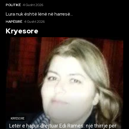
POLITIKË
4 Gusht 2026
Lura nuk është lënë në harresë…
HAPËSIRË
4 Gusht 2026
Kryesore
KRYESORE
Letër e hapur drejtuar Edi Ramës: një thirrje për
A