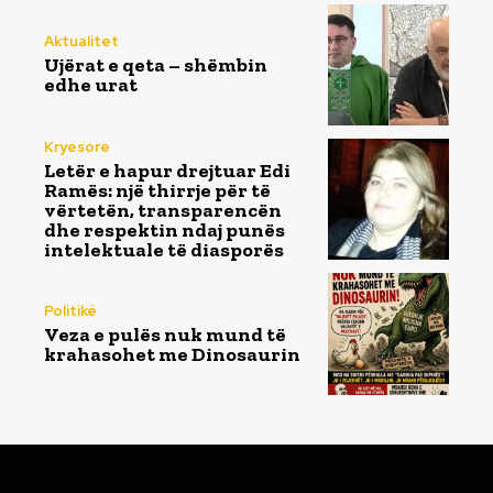
Aktualitet
Ujërat e qeta – shëmbin
edhe urat
Kryesore
Letër e hapur drejtuar Edi
Ramës: një thirrje për të
vërtetën, transparencën
dhe respektin ndaj punës
intelektuale të diasporës
Politikë
Veza e pulës nuk mund të
krahasohet me Dinosaurin