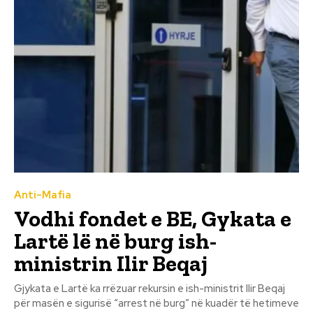
Anti-Mafia
Vodhi fondet e BE, Gykata e
Lartë lë në burg ish-
ministrin Ilir Beqaj
Gjykata e Lartë ka rrëzuar rekursin e ish-ministrit Ilir Beqaj
për masën e sigurisë “arrest në burg” në kuadër të hetimeve