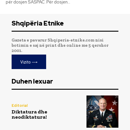
për dosjen SASPAC. Për dosjen...
Shqipëria Etnike
Gazeta e pavarur Shqiperia-etnike.com nisi
botimin e saj në print dhe online me 5 qershor
2001.
Vizito ⟶
Duhen lexuar
Editorial
Diktatura dhe
neodiktatura!