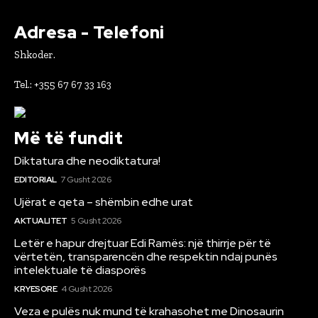
Adresa - Telefoni
Shkoder.
Tel.: +355 67 67 33 163
Më të fundit
Diktatura dhe neodiktatura!
EDITORIAL
7 Gusht 2026
Ujërat e qeta – shëmbin edhe urat
AKTUALITET
5 Gusht 2026
Letër e hapur drejtuar Edi Ramës: një thirrje për të
vërtetën, transparencën dhe respektin ndaj punës
intelektuale të diasporës
KRYESORE
4 Gusht 2026
Veza e pulës nuk mund të krahasohet me Dinosaurin