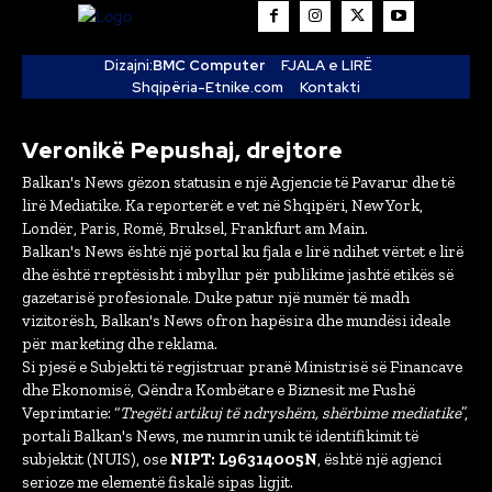
Dizajni:
BMC Computer
FJALA e LIRË
Shqipëria-Etnike.com
Kontakti
Veronikë Pepushaj, drejtore
Balkan's News gëzon statusin e një Agjencie të Pavarur dhe të
lirë Mediatike. Ka reporterët e vet në Shqipëri, New York,
Londër, Paris, Romë, Bruksel, Frankfurt am Main.
Balkan's News është një portal ku fjala e lirë ndihet vërtet e lirë
dhe është rreptësisht i mbyllur për publikime jashtë etikës së
gazetarisë profesionale. Duke patur një numër të madh
vizitorësh, Balkan's News ofron hapësira dhe mundësi ideale
për marketing dhe reklama.
Si pjesë e Subjekti të regjistruar pranë Ministrisë së Financave
dhe Ekonomisë, Qëndra Kombëtare e Biznesit me Fushë
Veprimtarie: “
Tregëti artikuj të ndryshëm, shërbime mediatike
”,
portali Balkan's News, me numrin unik të identifikimit të
subjektit (NUIS), ose
NIPT: L96314005N
, është një agjenci
serioze me elementë fiskalë sipas ligjit.