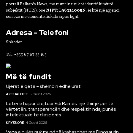
portali Balkan's News, me numrin unik të identifikimit të
subjektit (NUIS), ose
NIPT: L96314005N
, është një agjenci
serioze me elementë fiskalë sipas ligjit.
Adresa - Telefoni
Shkoder.
Tel.: +355 67 67 33 163
Më të fundit
Ujërat e qeta – shëmbin edhe urat
AKTUALITET
5 Gusht 2026
Letër e hapur drejtuar Edi Ramës: një thirrje për të
vërtetën, transparencën dhe respektin ndaj punës
intelektuale të diasporës
KRYESORE
4 Gusht 2026
Veza e pulës nuk mund të krahasohet me Dinosaurin