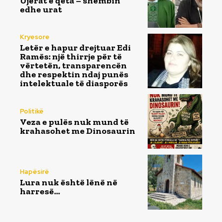
Ujërat e qeta – shëmbin
edhe urat
Kryesore
Letër e hapur drejtuar Edi
Ramës: një thirrje për të
vërtetën, transparencën
dhe respektin ndaj punës
intelektuale të diasporës
Politikë
Veza e pulës nuk mund të
krahasohet me Dinosaurin
Hapësirë
Lura nuk është lënë në
harresë…