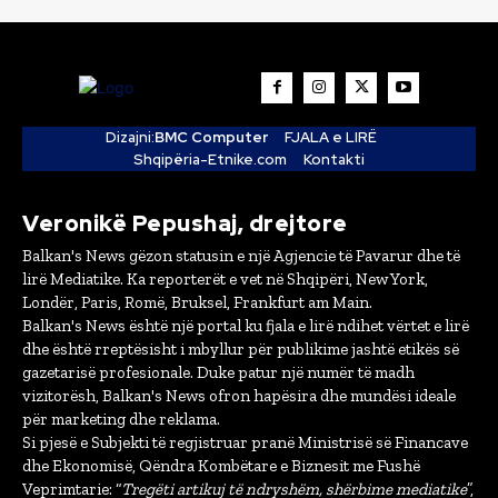
Dizajni:
BMC Computer
FJALA e LIRË
Shqipëria-Etnike.com
Kontakti
Veronikë Pepushaj, drejtore
Balkan's News gëzon statusin e një Agjencie të Pavarur dhe të
lirë Mediatike. Ka reporterët e vet në Shqipëri, New York,
Londër, Paris, Romë, Bruksel, Frankfurt am Main.
Balkan's News është një portal ku fjala e lirë ndihet vërtet e lirë
dhe është rreptësisht i mbyllur për publikime jashtë etikës së
gazetarisë profesionale. Duke patur një numër të madh
vizitorësh, Balkan's News ofron hapësira dhe mundësi ideale
për marketing dhe reklama.
Si pjesë e Subjekti të regjistruar pranë Ministrisë së Financave
dhe Ekonomisë, Qëndra Kombëtare e Biznesit me Fushë
Veprimtarie: “
Tregëti artikuj të ndryshëm, shërbime mediatike
”,